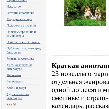
Еврейский мир
Искусство
История и политика
Медицина и спорт
Подарочные издания
Программирование и
компьютеры
Психология и экономика
Публицистика, мемуары,
биографии
Религия и эзотерика
Краткая аннотац
Учебная и научная
литература
23 новеллы о мар
Филология
отдельная жанров
Философия
одной до десяти м
Хобби и досуг
Художественная
смешные и страшн
литература
календарь, расск
View All