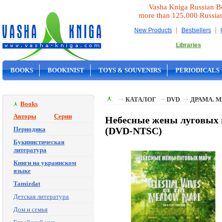
Vasha Kniga Russian B
more than 125,000 Russia
|
|
New Products
Bestsellers
Libraries
BOOKS
BOOKINIST
TOYS & SOUVENIRS
PERIODICALS
ON SALE
КАТАЛОГ
DVD
ДРАМА. 
Books
Авторы
Серии
Небесные жены луговых м
Периодика
(DVD-NTSC)
Букинистическая
литература
Книги на украинском
языке
Tamizdat
Детская литература
Дом и семья