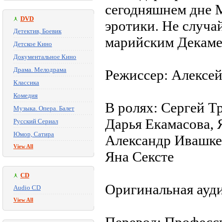
сегодняшнем дне 
DVD
эротики. Не случа
Детектив, Боевик
марийским Декаме
Детское Кино
Документальное Кино
Драма. Мелодрама
Режиссер: Алексе
Классика
Комедия
В ролях: Сергей Т
Музыка. Опера. Балет
Дарья Екамасова, 
Русский Сериал
Юмор, Сатира
Александр Ивашке
View All
Яна Сексте
CD
Оригинальная ауд
Audio CD
View All