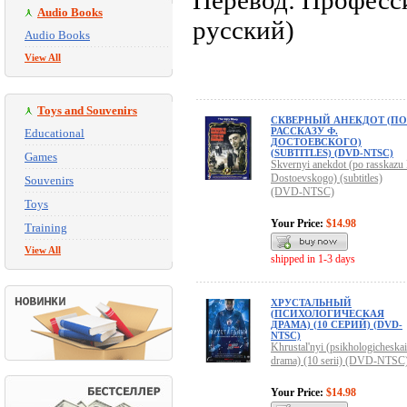
Перевод: Професс
Audio Books
русский)
Audio Books
View All
Toys and Souvenirs
СКВЕРНЫЙ АНЕКДОТ (ПО
РАССКАЗУ Ф.
Educational
ДОСТОЕВСКОГО)
(SUBTITLES) (DVD-NTSC)
Games
Skvernyi anekdot (po rasskazu 
Dostoevskogo) (subtitles)
Souvenirs
(DVD-NTSC)
Toys
Your Price:
$14.98
Training
View All
shipped in 1-3 days
ХРУСТАЛЬНЫЙ
(ПСИХОЛОГИЧЕСКАЯ
ДРАМА) (10 СЕРИЙ) (DVD-
NTSC)
Khrustal'nyi (psikhologicheska
drama) (10 serii) (DVD-NTSC
Your Price:
$14.98