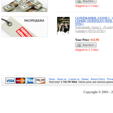
shipped in 1-3 days
СОДЕРЖАНКИ. СЕЗОН 1 (
СЕРИЙ) (SUBTITLES) (DVD-
NTSC)
Soderzhanki. Sezon 1 (8 serii)
(subtitles) (DVD-NTSC)
Your Price:
$14.98
shipped in 1-3 days
Home
About us
Contact us
Basket
Return Policy
Priva
Need help?
1-718-787-0664
. Online prices and selection genera
Copyright © 2001 - 2