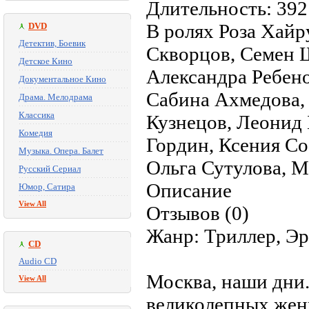
Длительность: 392
В ролях Роза Хай
DVD
Детектив, Боевик
Скворцов, Семен Ш
Детское Кино
Александра Ребен
Документальное Кино
Сабина Ахмедова, 
Драма. Мелодрама
Классика
Кузнецов, Леонид 
Комедия
Гордин, Ксения Со
Музыка. Опера. Балет
Ольга Сутулова, М
Русский Сериал
Описание
Юмор, Сатира
View All
Отзывов (0)
Жанр: Триллер, Эр
CD
Audio CD
Москва, наши дни.
View All
великолепных жен