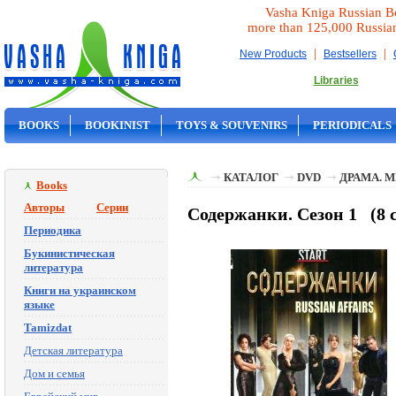
Vasha Kniga Russian B
more than 125,000 Russia
|
|
New Products
Bestsellers
Libraries
BOOKS
BOOKINIST
TOYS & SOUVENIRS
PERIODICALS
ON SALE
КАТАЛОГ
DVD
ДРАМА. 
Books
Авторы
Серии
Содержанки. Сезон 1 (8 с
Периодика
Букинистическая
литература
Книги на украинском
языке
Tamizdat
Детская литература
Дом и семья