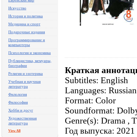
Еврейский мир
Искусство
История и политика
Медицина и спорт
Подарочные издания
Программирование и
компьютеры
Психология и экономика
Публицистика, мемуары,
биографии
Краткая аннотац
Религия и эзотерика
Subtitles: English
Учебная и научная
литература
Languages: Russian
Филология
Format: Color
Философия
Soundformat: Dolby
Хобби и досуг
Genre(s): Drama , Th
Художественная
литература
Год выпуска: 2021
View All