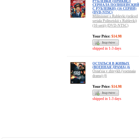
РУБЛЕВКИ (ПРИКВЕЛ
СЕРИАЛА ПОЛИЦЕЙСКИ
С РУБЛЕВКИ) (16 СЕРИЙ)
(DVD-NTSC)
Militsioner s Rublevki (prikvel
seriala Politseiskii s Rublevki)
(16 serii) (DVD-NTSC)
Your Price:
$14.98
shipped in 1-3 days
ОСТАТЬСЯ В ЖИВЫХ
(ВОЕННАЯ ДРАМА) (6
Ostat'sia v zhivykh (voennaia
drama) (6
Your Price:
$14.98
shipped in 1-3 days