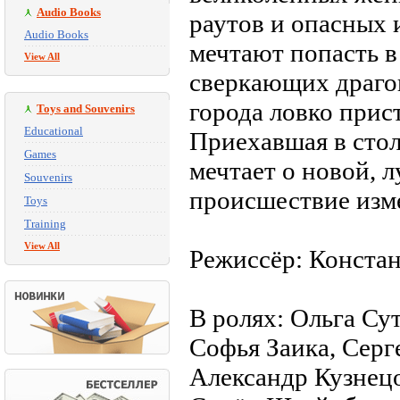
Audio Books
раутов и опасных 
Audio Books
мечтают попасть в
View All
сверкающих драгоц
города ловко прис
Toys and Souvenirs
Educational
Приехавшая в стол
Games
мечтает о новой, 
Souvenirs
происшествие изме
Toys
Training
View All
Режиссёр: Конста
В ролях: Ольга Су
Софья Заика, Сер
Александр Кузнецо