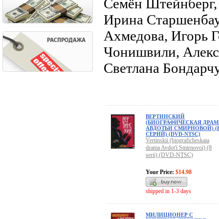
Семён Штейнберг,
Ирина Старшенбау
Ахмедова, Игорь Г
Чонишвили, Алекса
Светлана Бондарч
ВЕРТИНСКИЙ
(БИОГРАФИЧЕСКАЯ ДРАМ
АВДОТЬИ СМИРНОВОЙ) (
СЕРИЙ) (DVD-NTSC)
Vertinskii (biograficheskaia
drama Avdot'i Smirnovoi) (8
serii) (DVD-NTSC)
Your Price:
$14.98
shipped in 1-3 days
МИЛИЦИОНЕР С