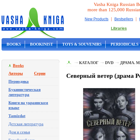
Vasha Kniga Russian B
more than 125,000 Russia
|
|
New Products
Bestsellers
Libraries
BOOKS
BOOKINIST
TOYS & SOUVENIRS
PERIODICALS
ON SALE
КАТАЛОГ
DVD
ДРАМА. 
Books
Авторы
Серии
Северный ветер (драма 
Периодика
Букинистическая
литература
Книги на украинском
языке
Tamizdat
Детская литература
Дом и семья