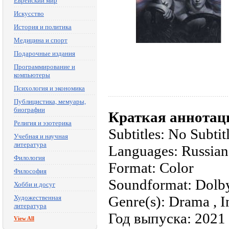
Еврейский мир
Искусство
История и политика
Медицина и спорт
Подарочные издания
Программирование и
компьютеры
Психология и экономика
Публицистика, мемуары,
биографии
Краткая аннотац
Религия и эзотерика
Subtitles: No Subtit
Учебная и научная
литература
Languages: Russian
Филология
Format: Color
Философия
Soundformat: Dolby
Хобби и досуг
Genre(s): Drama , I
Художественная
литература
Год выпуска: 2021
View All