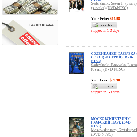
Soderzhanki. Sezon 1 (8 serii)
(subtitles) (DVD-NTSC)
Your Price:
$14.98
shipped in 1-3 days
СОДЕРЖАНКИ. РАЗВЯЗКА 
СЕЗОН) (8 СЕРИЙ) (DVD-
NTSC)
Soderzhanki. Razviazka (3 sezo
(8 serii) (DVD-NTSC)
Your Price:
$39.98
shipped in 1-3 days
МОСКОВСКИЕ ТАЙНЫ.
ГРАФСКИЙ ПАРК (DVD-
NTSC)
Moskovskie tainy. Grafskii par
(DVD-NTSC)