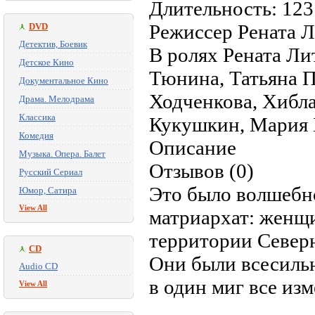
Длительность: 123
Режиссер Рената 
DVD
Детектив, Боевик
В ролях Рената Ли
Детское Кино
Тюнина, Татьяна П
Документальное Кино
Ходченкова, Хибл
Драма. Мелодрама
Классика
Кукушкин, Мария 
Комедия
Описание
Музыка. Опера. Балет
Отзывов (0)
Русский Сериал
Это было волшебно
Юмор, Сатира
View All
матриархат: женщи
территории Север
CD
Они были всесильн
Audio CD
в один миг все из
View All