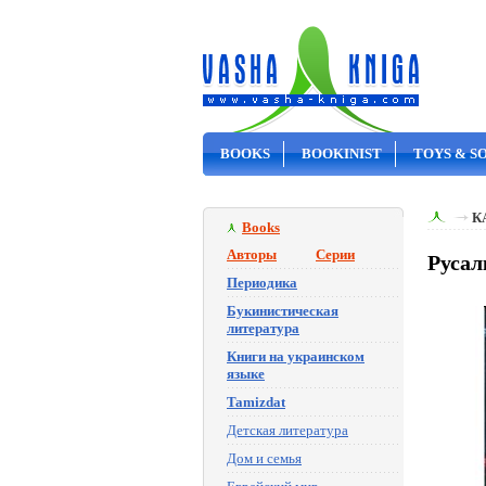
BOOKS
BOOKINIST
TOYS & S
ON SALE
К
Books
Авторы
Серии
Русал
Периодика
Букинистическая
литература
Книги на украинском
языке
Tamizdat
Детская литература
Дом и семья