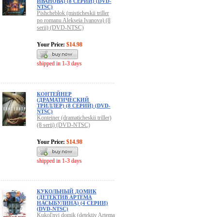
ИВАНОВА) (8 СЕРИЙ) (DVD-
NTSC)
Pishcheblok (misticheskii triller
po romanu Alekseia Ivanova) (8
serii) (DVD-NTSC)
Your Price:
$14.98
shipped in 1-3 days
КОНТЕЙНЕР
(ДРАМАТИЧЕСКИЙ
ТРИЛЛЕР) (8 СЕРИЙ) (DVD-
NTSC)
Konteiner (dramaticheskii triller)
(8 serii) (DVD-NTSC)
Your Price:
$14.98
shipped in 1-3 days
КУКОЛЬНЫЙ ДОМИК
(ДЕТЕКТИВ АРТЕМА
НАСЫБУЛИНА) (4 СЕРИИ)
(DVD-NTSC)
Kukol'nyi domik (detektiv Artema