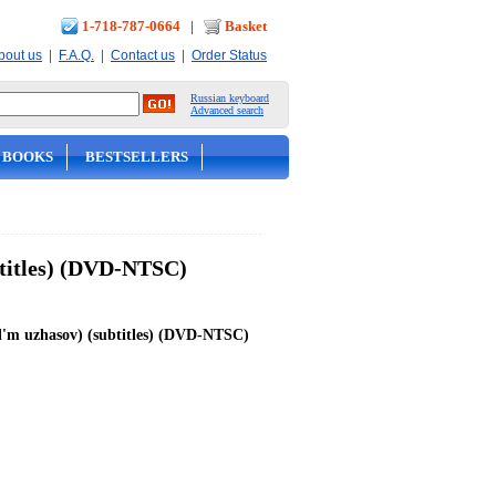
1-718-787-0664
|
Basket
|
|
|
bout us
F.A.Q.
Contact us
Order Status
Russian keyboard
Advanced search
 BOOKS
BESTSELLERS
titles) (DVD-NTSC)
fil'm uzhasov) (subtitles) (DVD-NTSC)