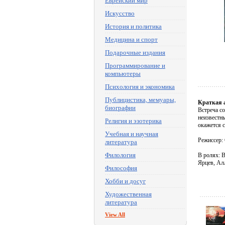
Еврейский мир
Искусство
История и политика
Медицина и спорт
Подарочные издания
Программирование и
компьютеры
Психология и экономика
Публицистика, мемуары,
Краткая 
биографии
Встреча со
неизвестны
Религия и эзотерика
окажется 
Учебная и научная
Режиссер:
литература
Филология
В ролях: 
Ярцев, Ал
Философия
Хобби и досуг
Художественная
литература
View All