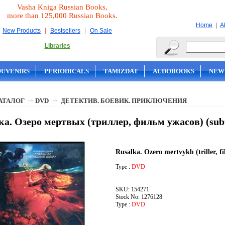
Vasha Kniga Russian Books,
more than 125,000 Russian Books.
|
Home
A
|
|
New Products
Bestsellers
On Sale
Libraries
OUVENIRS
PERIODICALS
TAMIZDAT
AUDOBOOKS
NEW
АТАЛОГ
DVD
ДЕТЕКТИВ. БОЕВИК. ПРИКЛЮЧЕНИЯ
ка. Озеро мертвых (триллер, фильм ужасов) (sub
Rusalka. Ozero mertvykh (triller, 
Type :
DVD
SKU: 154271
Stock No: 1276128
Type :
DVD