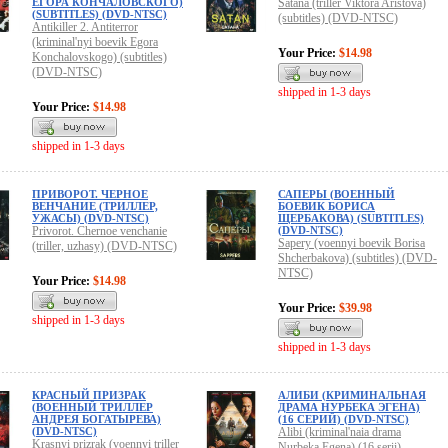
ЕГОРА КОНЧАЛОВСКОГО)
Satana (triller Viktora Aristova)
(SUBTITLES) (DVD-NTSC)
(subtitles) (DVD-NTSC)
Antikiller 2. Antiterror
(kriminal'nyi boevik Egora
Your Price:
$14.98
Konchalovskogo) (subtitles)
(DVD-NTSC)
shipped in 1-3 days
Your Price:
$14.98
shipped in 1-3 days
ПРИВОРОТ. ЧЕРНОЕ
САПЕРЫ (ВОЕННЫЙ
ВЕНЧАНИЕ (ТРИЛЛЕР,
БОЕВИК БОРИСА
УЖАСЫ) (DVD-NTSC)
ЩЕРБАКОВА) (SUBTITLES)
Privorot. Chernoe venchanie
(DVD-NTSC)
Sapery (voennyi boevik Borisa
(triller, uzhasy) (DVD-NTSC)
Shcherbakova) (subtitles) (DVD-
NTSC)
Your Price:
$14.98
Your Price:
$39.98
shipped in 1-3 days
shipped in 1-3 days
КРАСНЫЙ ПРИЗРАК
АЛИБИ (КРИМИНАЛЬНАЯ
(ВОЕННЫЙ ТРИЛЛЕР
ДРАМА НУРБЕКА ЭГЕНА)
АНДРЕЯ БОГАТЫРЕВА)
(16 СЕРИЙ) (DVD-NTSC)
(DVD-NTSC)
Alibi (kriminal'naia drama
Krasnyi prizrak (voennyi triller
Nurbeka Egena) (16 serii)