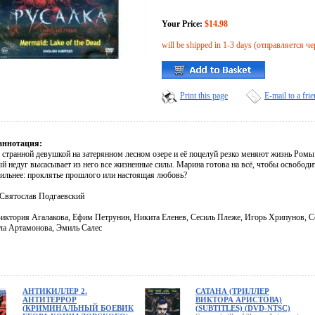
Your Price:
$14.98
will be shipped in 1-3 days (отправляется че
Print this page
E-mail to a fri
аннотация:
 странной девушкой на затерянном лесном озере и её поцелуй резко меняют жизнь Ромы.
й недуг высасывает из него все жизненные силы. Марина готова на всё, чтобы освободи
сильнее: проклятье прошлого или настоящая любовь?
 Святослав Подгаевский
Виктория Агалакова, Ефим Петрунин, Никита Еленев, Сесиль Плеже, Игорь Хрипунов, 
ла Артамонова, Эмиль Салес
АНТИКИЛЛЕР 2.
САТАНА (ТРИЛЛЕР
АНТИТЕРРОР
ВИКТОРА АРИСТОВА)
(КРИМИНАЛЬНЫЙ БОЕВИК
(SUBTITLES) (DVD-NTSC)