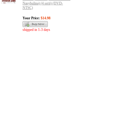
Nasybulina) (4 serii) (DVD-
NTSC)
Your Price:
$14.98
shipped in 1-3 days