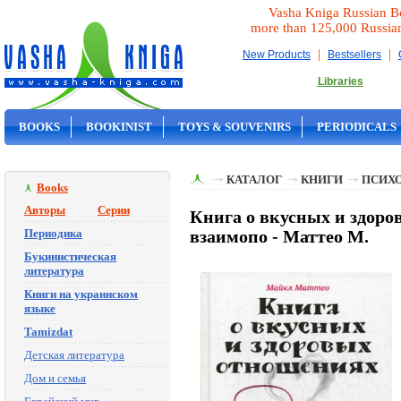
Vasha Kniga Russian B
more than 125,000 Russia
|
|
New Products
Bestsellers
Libraries
BOOKS
BOOKINIST
TOYS & SOUVENIRS
PERIODICALS
ON SALE
КАТАЛОГ
КНИГИ
ПСИХ
Books
Авторы
Серии
Книга о вкусных и здоро
Периодика
взаимопо - Маттео М.
Букинистическая
литература
Книги на украинском
языке
Tamizdat
Детская литература
Дом и семья