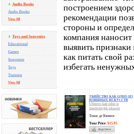
Audio Books
построением здор
Audio Books
рекомендации позв
View All
стороны и определи
компания наносит 
Toys and Souvenirs
Educational
выявить признаки
Games
как питать свой р
Souvenirs
избегать ненужны
Toys
Training
View All
УБИЙСТВО КАК ОДНО ИЗ
ИЗЯЩНЫХ ИСКУССТВ
Ubiistvo kak odno iz
iziashchnykh iskusstv
Томас де Квинси
Your Price:
$15.95