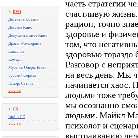
часть стратегии ч
счастливую жизнь
DVD
Детектив, Боевик
рацион, точно зна
Детское Кино
здоровье и физиче
Документальное Кино
том, что негативн
Драма. Мелодрама
Классика
здоровью гораздо 
Комедия
Разговор с неприя
Музыка. Опера. Балет
на весь день. Мы 
Русский Сериал
начинается хаос.
Юмор, Сатира
View All
людьми тоже требу
мы осознанно смо
CD
людьми. Майкл Мат
Audio CD
психолог и сценар
View All
выстраиванию чел