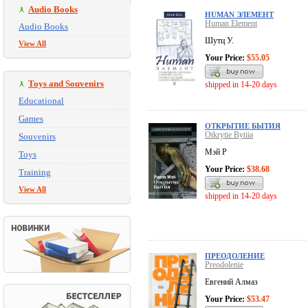
Audio Books
HUMAN ЭЛЕМЕНТ
Human Element
Audio Books
Шутц У.
View All
Your Price:
$55.05
Toys and Souvenirs
shipped in 14-20 days
Educational
Games
ОТКРЫТИЕ БЫТИЯ
Otkrytie Bytiia
Souvenirs
Мэй Р
Toys
Your Price:
$38.68
Training
View All
shipped in 14-20 days
ПРЕОДОЛЕНИЕ
Preodolenie
Евгений Алмаз
Your Price:
$53.47