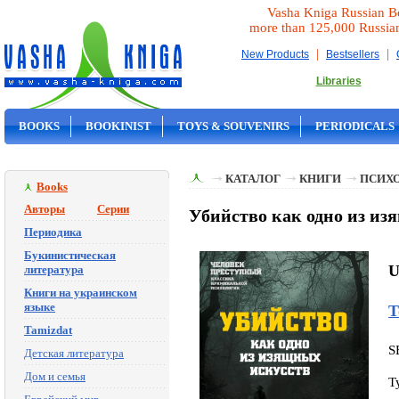
Vasha Kniga Russian B
more than 125,000 Russia
|
|
New Products
Bestsellers
Libraries
BOOKS
BOOKINIST
TOYS & SOUVENIRS
PERIODICALS
ON SALE
КАТАЛОГ
КНИГИ
ПСИХ
Books
Авторы
Серии
Убийство как одно из из
Периодика
Букинистическая
U
литература
Книги на украинском
языке
Т
Tamizdat
S
Детская литература
Дом и семья
T