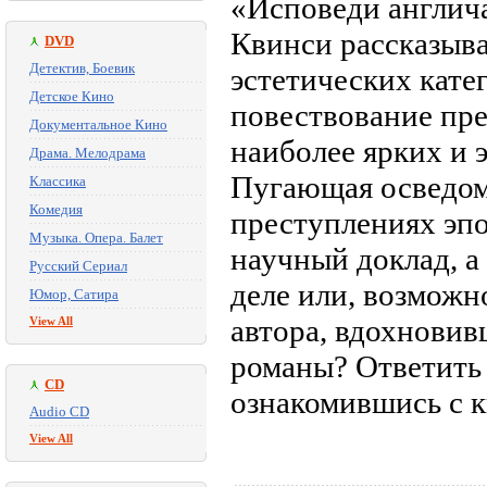
«Исповеди англич
Квинси рассказыва
DVD
Детектив, Боевик
эстетических кате
Детское Кино
повествование пре
Документальное Кино
наиболее ярких и 
Драма. Мелодрама
Пугающая осведом
Классика
Комедия
преступлениях эпо
Музыка. Опера. Балет
научный доклад, а
Русский Сериал
деле или, возможн
Юмор, Сатира
автора, вдохновив
View All
романы? Ответить 
CD
ознакомившись с к
Audio CD
View All