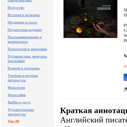
Еврейский мир
Искусство
S
I
История и политика
Медицина и спорт
P
Подарочные издания
C
Y
Программирование и
P
компьютеры
Психология и экономика
Y
Публицистика, мемуары,
биографии
w
Религия и эзотерика
Учебная и научная
литература
Филология
Философия
Хобби и досуг
Краткая аннотац
Художественная
литература
Английский писате
View All