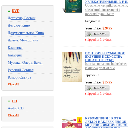
УВЛЕКАТЕЛЬНЫМИ. 3-Е И
Obuchenie kak prikliuchenie: 
sdelat' uroki interesnymi i
DVD
uvlekatel'nymi. 3-e iz
Детектив, Боевик
Берджес Д.
Детское Кино
Your Price:
$20.95
Документальное Кино
shipped in 1-3 days
Драма. Мелодрама
Классика
ИСТОРИЯ И ТУМАННОЕ
Комедия
БУДУЩЕЕ ИСКУССТВА
ПИСАТЬ ОТ РУКИ
Музыка. Опера. Балет
Istoriia i tumannoe budushchee
iskusstva pisat' ot ruki
Русский Сериал
Трубек Э.
Юмор, Сатира
Your Price:
$15.95
View All
shipped in 1-3 days
CD
Audio CD
View All
КУБОМЕТРИЯ 3D.ОТ 6
ЛЕТ.800 НАКЛЕЕК ДЛЯ 3D-
МОДЕЛИРОВАНИЯ.ПОСО