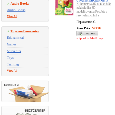
С РАЗВИВАЮЩИМИ З
Audio Books
Kubometriia 3D.ot 6 let.800
nakleek dlia 3D-
Audio Books
modelirovaniia.Posobie s
razvivaiushchimi z
View All
Пархоменко С.
Your Price:
$23.90
Toys and Souvenirs
Educational
shipped in 14-20 days
Games
Souvenirs
Toys
Training
View All