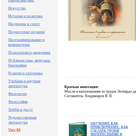
Еврейский мир
Искусство
История и политика
Медицина и спорт
Подарочные издания
Программирование и
компьютеры
Психология и экономика
Публицистика, мемуары,
биографии
Религия и эзотерика
Учебная и научная
литература
Краткая аннотация:
Мысли и высказывания из трудов Леонардо да
Филология
Составитель: Владимиров В. В.
Философия
Хобби и досуг
Художественная
литература
ОБУЧЕНИЕ КАК
ПРИКЛЮЧЕНИЕ: КАК
View All
СДЕЛАТЬ УРОКИ
ИНТЕРЕСНЫМИ И