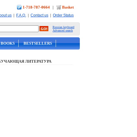
1-718-787-0664
|
Basket
|
|
|
bout us
F.A.Q.
Contact us
Order Status
Russian keyboard
Advanced search
 BOOKS
BESTSELLERS
БУЧАЮЩАЯ ЛИТЕРАТУРА