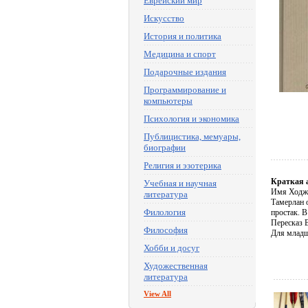
Еврейский мир
Искусство
История и политика
Медицина и спорт
Подарочные издания
Программирование и
компьютеры
Психология и экономика
Публицистика, мемуары,
биографии
Религия и эзотерика
Краткая 
Учебная и научная
Имя Ходжи
литература
Тамерлан о
Филология
простак. В
Пересказ 
Философия
Для младш
Хобби и досуг
Художественная
литература
View All