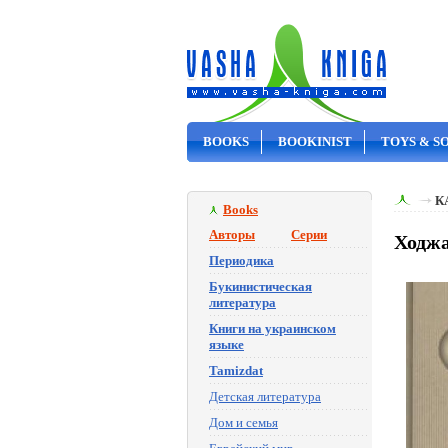
BOOKS
BOOKINIST
TOYS & S
ON SALE
К
Books
Авторы
Серии
Ходжа
Периодика
Букинистическая
литература
Книги на украинском
языке
Tamizdat
Детская литература
Дом и семья