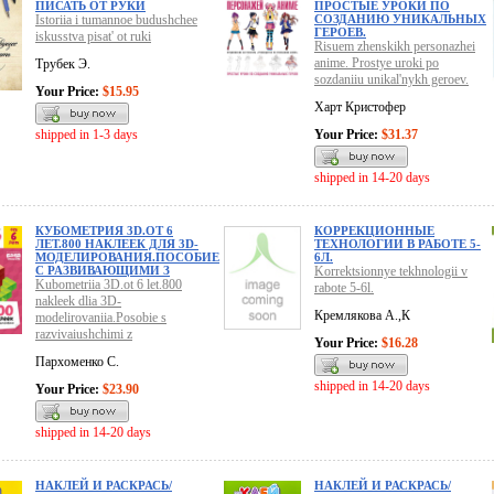
ПИСАТЬ ОТ РУКИ
ПРОСТЫЕ УРОКИ ПО
Istoriia i tumannoe budushchee
СОЗДАНИЮ УНИКАЛЬНЫХ
ГЕРОЕВ.
iskusstva pisat' ot ruki
Risuem zhenskikh personazhei
anime. Prostye uroki po
Трубек Э.
sozdaniiu unikal'nykh geroev.
Your Price:
$15.95
Харт Кристофер
shipped in 1-3 days
Your Price:
$31.37
shipped in 14-20 days
КУБОМЕТРИЯ 3D.ОТ 6
КОРРЕКЦИОННЫЕ
ЛЕТ.800 НАКЛЕЕК ДЛЯ 3D-
ТЕХНОЛОГИИ В РАБОТЕ 5-
МОДЕЛИРОВАНИЯ.ПОСОБИЕ
6Л.
С РАЗВИВАЮЩИМИ З
Korrektsionnye tekhnologii v
Kubometriia 3D.ot 6 let.800
rabote 5-6l.
nakleek dlia 3D-
Кремлякова А.,К
modelirovaniia.Posobie s
razvivaiushchimi z
Your Price:
$16.28
Пархоменко С.
shipped in 14-20 days
Your Price:
$23.90
shipped in 14-20 days
НАКЛЕЙ И РАСКРАСЬ/
НАКЛЕЙ И РАСКРАСЬ/