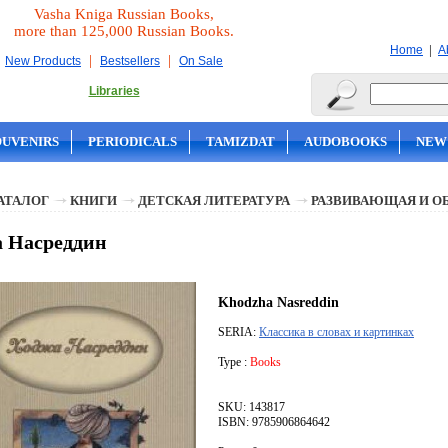
Vasha Kniga Russian Books,
more than 125,000 Russian Books.
|
Home
A
|
|
New Products
Bestsellers
On Sale
Libraries
OUVENIRS
PERIODICALS
TAMIZDAT
AUDOBOOKS
NEW
АТАЛОГ
КНИГИ
ДЕТСКАЯ ЛИТЕРАТУРА
РАЗВИВАЮЩАЯ И О
 Насреддин
Khodzha Nasreddin
SERIA:
Классика в словах и картинках
Type :
Books
SKU: 143817
ISBN: 9785906864642