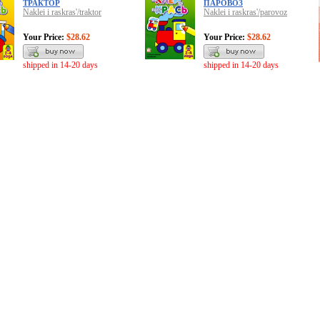
ТРАКТОР
ПАРОВОЗ
Naklei i raskras'/traktor
Naklei i raskras'/parovoz
Your Price:
$28.62
Your Price:
$28.62
shipped in 14-20 days
shipped in 14-20 days