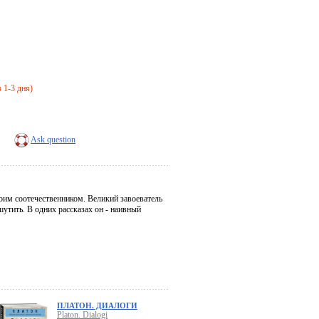
з 1-3 дня)
Ask question
оим соотечественником. Великий завоеватель
шутить. В одних рассказах он - наивный
ПЛАТОН. ДИАЛОГИ
Platon. Dialogi