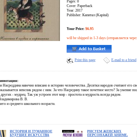
Pages: 0
Cover: Paperback
Year: 2017
Publisher: Капитал (Kapital)
Your Price:
$6.95
will be shipped in 1-3 days (отправляется чере
Print this page
E-mail to a friend
аннотация:
 Насреддина навечно вписано в историю человечества. Десятки народов считают его св
казывается невелик рядом с ним. За что Насредину такое почетное место? За умение по
 других - мудрец. Так уж устроен этот мир - простота и мудрость всегда рядом.
Владимирова В. В.
его и среднего школьного возраста.
ИСТОРИЯ И ТУМАННОЕ
РИСУЕМ ЖЕНСКИХ
БУДУЩЕЕ ИСКУССТВА
ПЕРСОНАЖЕЙ АНИМЕ.