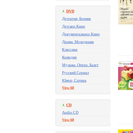
DVD
Детектив, Боевик
Детское Кино
Документальное Кино
Драма. Мелодрама
Классика
Комедия
Музыка. Опера. Балет
Русский Сериал
Юмор, Сатира
View All
CD
Audio CD
View All