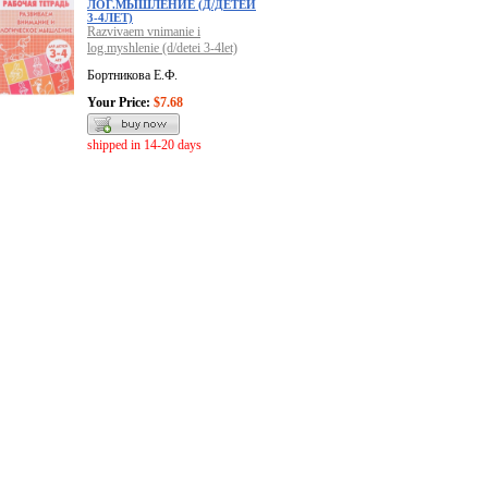
ЛОГ.МЫШЛЕНИЕ (Д/ДЕТЕЙ
3-4ЛЕТ)
Razvivaem vnimanie i
log.myshlenie (d/detei 3-4let)
Бортникова Е.Ф.
Your Price:
$7.68
shipped in 14-20 days