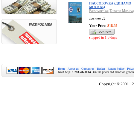
ПАССОВОЧКА (ДИНАМО
МОСКВА)
Passovochka (Dinamo Moskva
Даунинг Д.
Your Price:
$18.95
shipped in 1-3 days
Home
About us
Contact us
Basket
Return Policy
Priva
Need help?
1-718-787-0664
. Online prices and selection genera
Copyright © 2001 - 2