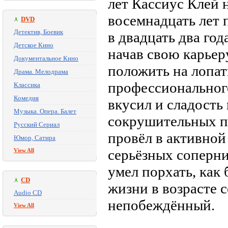
лет Кассиус Клей н
восемнадцать лет
DVD
Детектив, Боевик
в двадцать два го
Детское Кино
начав свою карьер
Документальное Кино
положить на лопа
Драма. Мелодрама
профессионального
Классика
Комедия
вкусил и сладость 
Музыка. Опера. Балет
сокрушительных по
Русский Сериал
провёл в активной
Юмор, Сатира
серьёзных соперни
View All
умел порхать, как 
CD
жизни в возрасте с
Audio CD
непобеждённый.
View All