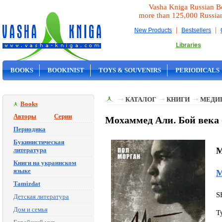
Vasha Kniga Russian B
more than 125,000 Russia
|
|
New Products
Bestsellers
Libraries
BOOKS
BOOKINIST
TOYS & SOUVENIRS
PERIODICALS
ON SALE
КАТАЛОГ
КНИГИ
МЕДИ
Books
Авторы
Серии
Мохаммед Али. Бой века 
Периодика
Букинистическая
M
литература
Книги на украинском
языке
М
Tamizdat
S
Детская литература
Дом и семья
T