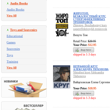
Audio Books
Audio Books
ЖИРОТОП.
View All
БЕЗЖАЛОСТНЫЙ КУРС
СУПЕРЭФФЕКТИВНЫХ
ТРЕНИРОВОК
Zhirotop. Bezzhalostnyi kurs
supereffektivnykh trenirovok
Toys and Souvenirs
Венуто Том
Educational
Retail Price:
$20.95
Games
Your Price:
$12.95
Souvenirs
shipped in 1-3 days
Toys
Training
ШТРАФНОЙ КРУГ
View All
АЛЕКСАНДРА ТИХОНОВА
Shtrafnoi krug Aleksandra
Tikhonova
Вайцеховская Елена Сергеев
Your Price:
$18.95
shipped in 1-3 days