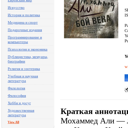
Еврейский мир
Искусство
S
I
История и политика
Медицина и спорт
P
Подарочные издания
C
Y
Программирование и
P
компьютеры
Психология и экономика
Y
Публицистика, мемуары,
биографии
w
Религия и эзотерика
Учебная и научная
литература
Филология
Философия
Хобби и досуг
Краткая аннотац
Художественная
литература
Мохаммед Али — л
View All