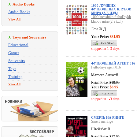
Audio Books
1000 ЛУЧШИХ
ФУТБОЛЬНЫХ КЛУБОВ
Audio Books
МИРА (2-Е ИЗД.)
1000 luchshikh futbol'nykh
View All
klubov mira (2-e izd.)
Лезэ Ж.Д.
Your Price:
$31.95
Toys and Souvenirs
Educational
shipped in 1-3 days
Games
Souvenirs
ФУТБОЛЬНЫЙ АГЕНТ 016
Futbol'nyi agent 016
Toys
Матвеев Алексей
Training
Retail Price:
$10.95
View All
Your Price:
$6.95
shipped in 1-3 days
СМЕРТЬ НА РИНГЕ
Smert' na ringe
Штейнбах В.
Retail Price:
$17.95