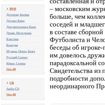
составленная и от
– московским жур
DVD
больше, чем колле
Детектив, Боевик
Детское Кино
соседей и младше
Документальное Кино
в составе сборно
Драма. Мелодрама
Футболиста и Чело
Классика
Комедия
беседы об игроке-
Музыка. Опера. Балет
им довелось дружи
Русский Сериал
парадоксальной со
Юмор, Сатира
Свидетельства из 
View All
подробности допо
CD
неординарного Пр
Audio CD
View All