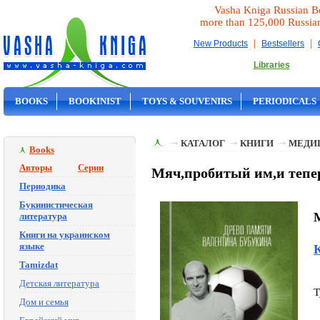
Vasha Kniga Russian B
more than 125,000 Russia
|
|
New Products
Bestsellers
Libraries
BOOKS
BOOKINIST
TOYS & SOUVENIRS
PERIODICALS
ON SALE
КАТАЛОГ
КНИГИ
МЕДИ
Books
Авторы
Серии
Мяч,пробитый им,и тепер
Периодика
Букинистическая
M
литература
Книги на украинском
языке
К
Tamizdat
Детская литература
T
Дом и семья