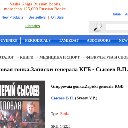
Vasha Kniga Russian Books,
more than 125,000 Russian Books.
|
Home
A
|
|
New Products
Bestsellers
On Sale
Libraries
OUVENIRS
PERIODICALS
TAMIZDAT
AUDOBOOKS
NEW
АТАЛОГ
КНИГИ
МЕДИЦИНА И СПОРТ
ФИЗКУЛЬТУРА И СПО
овая гонка.Записки генерала КГБ - Сысоев В.П.
Gruppovaia gonka.Zapiski generala KGB
Сысоев В.П.
(Sysoev V.P.)
Type :
Books
SKU: 142225