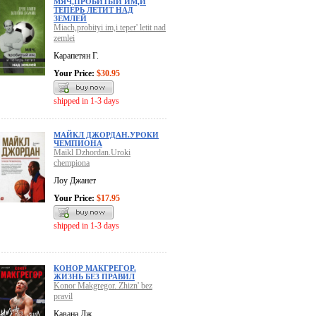
МЯЧ,ПРОБИТЫЙ ИМ,И
ТЕПЕРЬ ЛЕТИТ НАД
ЗЕМЛЕЙ
Miach,probityi im,i teper' letit nad
zemlei
Карапетян Г.
Your Price:
$30.95
shipped in 1-3 days
МАЙКЛ ДЖОРДАН.УРОКИ
ЧЕМПИОНА
Maikl Dzhordan.Uroki
chempiona
Лоу Джанет
Your Price:
$17.95
shipped in 1-3 days
КОНОР МАКГРЕГОР.
ЖИЗНЬ БЕЗ ПРАВИЛ
Konor Makgregor. Zhizn' bez
pravil
Кавана Дж.