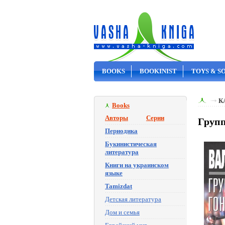
BOOKS
BOOKINIST
TOYS & S
ON SALE
К
Books
Авторы
Серии
Групп
Периодика
Букинистическая
литература
Книги на украинском
языке
Tamizdat
Детская литература
Дом и семья