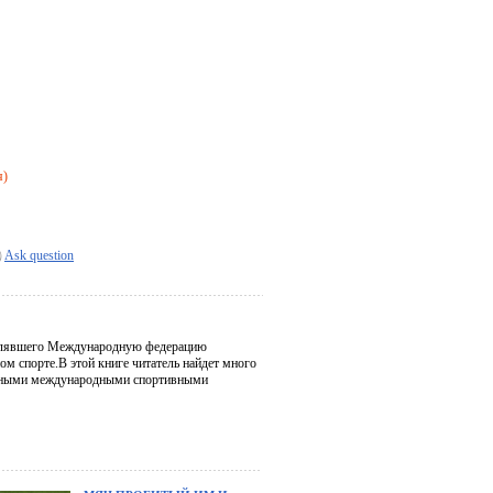
я)
Ask question
лавлявшего Международную федерацию
м спорте.В этой книге читатель найдет много
упными международными спортивными