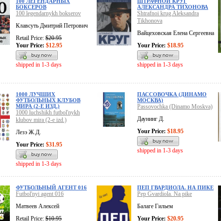
100 ЛЕГЕНДАРНЫХ
ШТРАФНОЙ КРУГ
БОКСЕРОВ
АЛЕКСАНДРА ТИХОНОВА
100 legendarnykh bokserov
Shtrafnoi krug Aleksandra
Tikhonova
Клавсуть Дмитрий Петрович
Вайцеховская Елена Сергеевна
Retail Price:
$20.95
Your Price:
$12.95
Your Price:
$18.95
shipped in 1-3 days
shipped in 1-3 days
1000 ЛУЧШИХ
ПАССОВОЧКА (ДИНАМО
ФУТБОЛЬНЫХ КЛУБОВ
МОСКВА)
МИРА (2-Е ИЗД.)
Passovochka (Dinamo Moskva)
1000 luchshikh futbol'nykh
Даунинг Д.
klubov mira (2-e izd.)
Your Price:
$18.95
Лезэ Ж.Д.
Your Price:
$31.95
shipped in 1-3 days
shipped in 1-3 days
ФУТБОЛЬНЫЙ АГЕНТ 016
ПЕП ГВАРДИОЛА. НА ПИКЕ
Futbol'nyi agent 016
Pep Gvardiola. Na pike
Матвеев Алексей
Балаге Гильем
Retail Price:
$10.95
Your Price:
$20.95