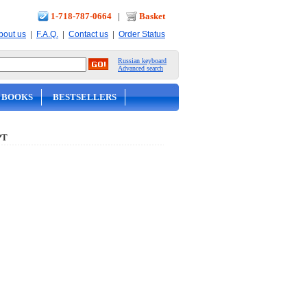
1-718-787-0664
|
Basket
|
|
|
bout us
F.A.Q.
Contact us
Order Status
Russian keyboard
Advanced search
 BOOKS
BESTSELLERS
РТ