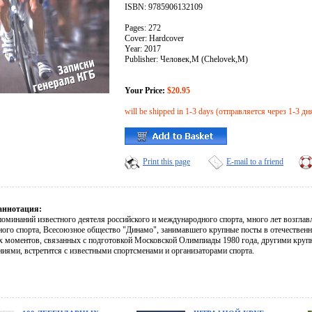
ISBN: 9785906132109
Pages: 272
Cover: Hardcover
Year: 2017
Publisher: Человек,М (Chelovek,M)
Your Price:
$20.95
will be shipped in 1-3 days (отправляется через 1-3 дн
Print this page
E-mail to a friend
аннотация:
поминаний известного деятеля российского и международного спорта, много лет возг
ного спорта, Всесоюзное общество "Динамо", занимавшего крупные посты в отечественно
х моментов, связанных с подготовкой Московской Олимпиады 1980 года, другими кр
ниями, встретится с известными спортсменами и организаторами спорта.