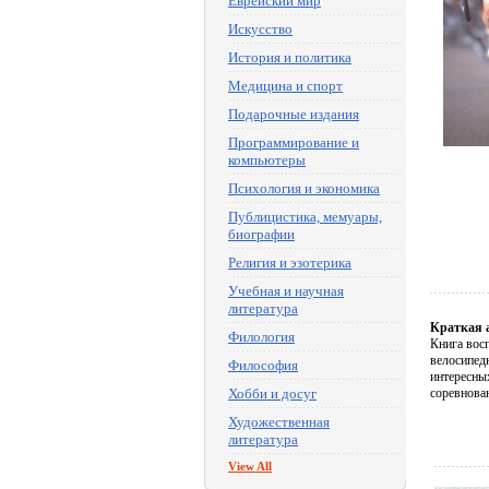
Еврейский мир
Искусство
История и политика
Медицина и спорт
Подарочные издания
Программирование и
компьютеры
Психология и экономика
Публицистика, мемуары,
биографии
Религия и эзотерика
Учебная и научная
литература
Краткая 
Филология
Книга вос
велосипед
Философия
интересны
Хобби и досуг
соревнова
Художественная
литература
View All