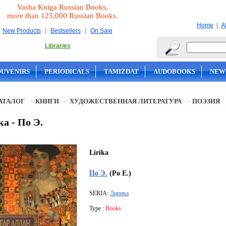
Vasha Kniga Russian Books,
more than 125,000 Russian Books.
|
Home
A
|
|
New Products
Bestsellers
On Sale
Libraries
OUVENIRS
PERIODICALS
TAMIZDAT
AUDOBOOKS
NEW
АТАЛОГ
КНИГИ
ХУДОЖЕСТВЕННАЯ ЛИТЕРАТУРА
ПОЭЗИЯ
а - По Э.
Lirika
По Э.
(Po E.)
SERIA:
Лирика
Type :
Books