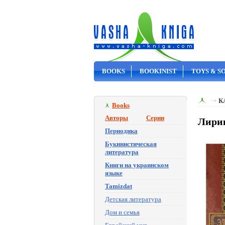
BOOKS
BOOKINIST
TOYS & S
ON SALE
К
Books
Авторы
Серии
Лирик
Периодика
Букинистическая
литература
Книги на украинском
языке
Tamizdat
Детская литература
Дом и семья