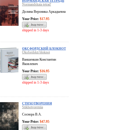
НОРМАНДСКАЯ ТЕТРАДЬ
Normandskaia tetrad'
Долина Вероника Аркадьевна
Your Price:
$17.95
shipped in 1-3 days
ОКСФОРДСКИЙ БЛОКНОТ
Oksfordskii bloknot
Ваншенкин Константин
Яковлевич
Your Price:
$16.95
shipped in 1-3 days
СТИХОТВОРЕНИЯ
Stikhotvoreniia
Соснора В.А.
Your Price:
$47.95