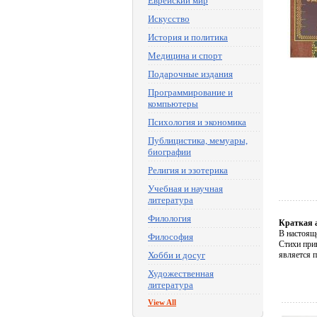
Еврейский мир
Искусство
История и политика
Медицина и спорт
Подарочные издания
Программирование и
компьютеры
Психология и экономика
Публицистика, мемуары,
биографии
Религия и эзотерика
Учебная и научная
литература
Филология
Краткая 
В настоящ
Философия
Стихи прив
Хобби и досуг
является п
Художественная
литература
View All