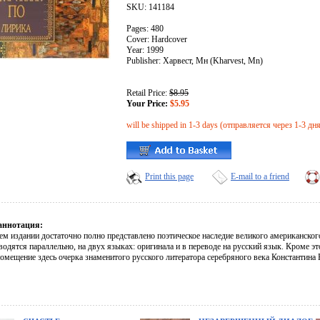
SKU: 141184
Pages: 480
Cover: Hardcover
Year: 1999
Publisher: Харвест, Мн (Kharvest, Mn)
Retail Price:
$8.95
Your Price:
$5.95
will be shipped in 1-3 days (отправляется через 1-3 дн
Print this page
E-mail to a friend
аннотация:
ем издании достаточно полно представлено поэтическое наследие великого американског
одятся параллельно, на двух языках: оригинала и в переводе на русский язык. Кроме э
омещение здесь очерка знаменитого русского литератора серебряного века Константина