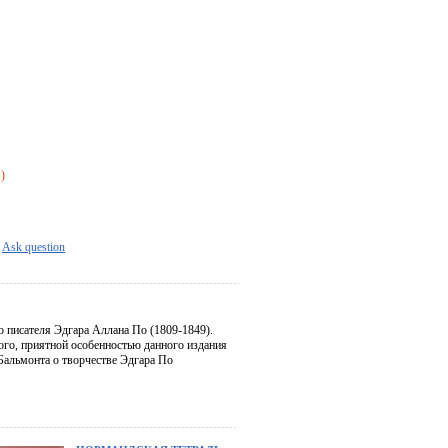
я)
Ask question
о писателя Эдгара Аллана По (1809-1849).
того, приятной особенностью данного издания
 Бальмонта о творчестве Эдгара По