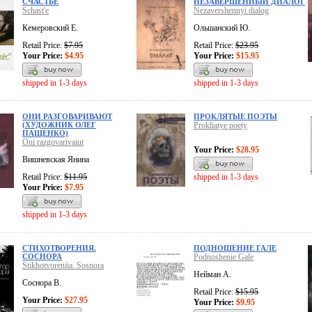
СЧАСТЬЕ
НЕЗАВЕРШЕННЫЙ ДИАЛОГ
Schast'e
Nezavershennyi dialog
Кемеровский Е.
Ольшанский Ю.
Retail Price:
$7.95
Retail Price:
$23.95
Your Price:
$4.95
Your Price:
$15.95
shipped in 1-3 days
shipped in 1-3 days
ОНИ РАЗГОВАРИВАЮТ
ПРОКЛЯТЫЕ ПОЭТЫ
(ХУДОЖНИК ОЛЕГ
Prokliatye poety
ПАЩЕНКО)
Oni razgovarivaiut
Your Price:
$28.95
Вишневская Янина
Retail Price:
$11.95
shipped in 1-3 days
Your Price:
$7.95
shipped in 1-3 days
СТИХОТВОРЕНИЯ.
ПОДНОШЕНИЕ ГАЛЕ
СОСНОРА
Podnoshenie Gale
Stikhotvoreniia. Sosnora
Нейман А.
Соснора В.
Retail Price:
$15.95
Your Price:
$27.95
Your Price:
$9.95