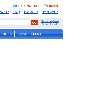
1-718-787-0664
|
Basket
|
|
|
bout us
F.A.Q.
Contact us
Order Status
Russian keyboard
Advanced search
 BOOKS
BESTSELLERS