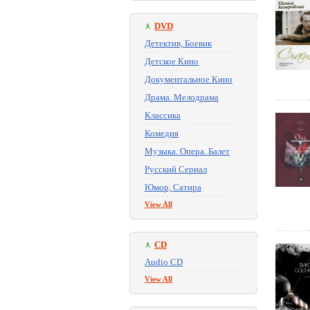
DVD
Детектив, Боевик
Детское Кино
Документальное Кино
Драма. Мелодрама
Классика
Комедия
Музыка. Опера. Балет
Русский Сериал
Юмор, Сатира
View All
CD
Audio CD
View All