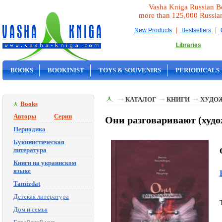
Vasha Kniga Russian B
more than 125,000 Russia
|
|
New Products
Bestsellers
Libraries
BOOKS
BOOKINIST
TOYS & SOUVENIRS
PERIODICALS
ON SALE
КАТАЛОГ
КНИГИ
ХУДО
Books
Авторы
Серии
Они разговаривают (худ
Периодика
Букинистическая
литература
Книги на украинском
языке
Tamizdat
Детская литература
Дом и семья