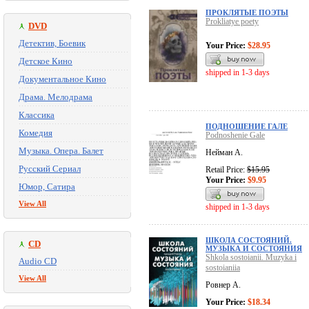
ПРОКЛЯТЫЕ ПОЭТЫ
Prokliatye poety
DVD
Детектив, Боевик
Your Price:
$28.95
Детское Кино
shipped in 1-3 days
Документальное Кино
Драма. Мелодрама
Классика
ПОДНОШЕНИЕ ГАЛЕ
Комедия
Podnoshenie Gale
Музыка. Опера. Балет
Нейман А.
Русский Сериал
Retail Price:
$15.95
Your Price:
$9.95
Юмор, Сатира
View All
shipped in 1-3 days
ШКОЛА СОСТОЯНИЙ.
CD
МУЗЫКА И СОСТОЯНИЯ
Shkola sostoianii. Muzyka i
Audio CD
sostoianiia
View All
Ровнер А.
Your Price:
$18.34