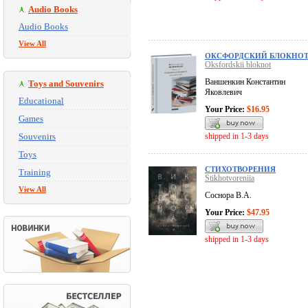
Audio Books
Audio Books
View All
ОКСФОРДСКИЙ БЛОКНО
Oksfordskii bloknot
Ваншенкин Константин
Toys and Souvenirs
Яковлевич
Educational
Your Price:
$16.95
Games
Souvenirs
shipped in 1-3 days
Toys
СТИХОТВОРЕНИЯ
Training
Stikhotvoreniia
View All
Соснора В.А.
Your Price:
$47.95
shipped in 1-3 days