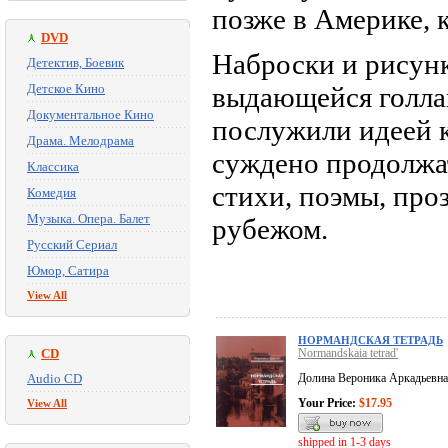
позже в Америке, к
DVD
Наброски и рисунк
Детектив, Боевик
Детское Кино
выдающейся голла
Документальное Кино
послужили идеей к
Драма. Мелодрама
суждено продолжа
Классика
стихи, поэмы, проз
Комедия
Музыка. Опера. Балет
рубежом.
Русский Сериал
Юмор, Сатира
View All
НОРМАНДСКАЯ ТЕТРАДЬ
CD
Normandskaia tetrad'
Audio CD
Долина Вероника Аркадьевна
Your Price:
$17.95
View All
shipped in 1-3 days