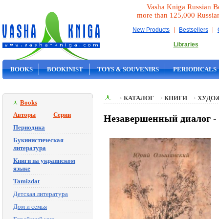
Vasha Kniga Russian B
more than 125,000 Russia
|
|
New Products
Bestsellers
Libraries
BOOKS
BOOKINIST
TOYS & SOUVENIRS
PERIODICALS
ON SALE
КАТАЛОГ
КНИГИ
ХУДО
Books
Авторы
Серии
Незавершенный диалог 
Периодика
Букинистическая
литература
Книги на украинском
языке
Tamizdat
Детская литература
Дом и семья