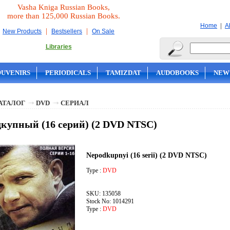
Vasha Kniga Russian Books,
more than 125,000 Russian Books.
|
Home
A
|
|
New Products
Bestsellers
On Sale
Libraries
OUVENIRS
PERIODICALS
TAMIZDAT
AUDOBOOKS
NEW
АТАЛОГ
DVD
СЕРИАЛ
купный (16 серий) (2 DVD NTSC)
Nepodkupnyi (16 serii) (2 DVD NTSC)
Type :
DVD
SKU: 135058
Stock No: 1014291
Type :
DVD