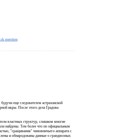
sk question
 будучи еще следователем астраханской
ной икры. После этого дела Градова
тели властных структур, слишком многие
были найдены. Тем более что по официальным
стью, "сращивания" чиновничьего аппарата с
влены и обнародованы данные о грандиозных