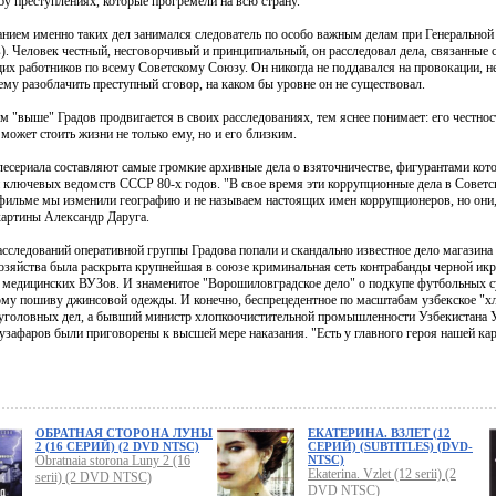
бу преступлениях, которые прогремели на всю страну.
анием именно таких дел занимался следователь по особо важным делам при Генеральн
). Человек честный, несговорчивый и принципиальный, он расследовал дела, связанные 
их работников по всему Советскому Союзу. Он никогда не поддавался на провокации, не
ему разоблачить преступный сговор, на каком бы уровне он не существовал.
м "выше" Градов продвигается в своих расследованиях, тем яснее понимает: его честно
может стоить жизни не только ему, но и его близким.
лесериала составляют самые громкие архивные дела о взяточничестве, фигурантами кот
 ключевых ведомств СССР 80-х годов. "В свое время эти коррупционные дела в Совет
фильме мы изменили географию и не называем настоящих имен коррупционеров, но они, 
картины Александр Даруга.
асследований оперативной группы Градова попали и скандально известное дело магазина
озяйства была раскрыта крупнейшая в союзе криминальная сеть контрабанды черной икр
 медицинских ВУЗов. И знаменитое "Ворошиловградское дело" о подкупе футбольных су
ому пошиву джинсовой одежды. И конечно, беспрецедентное по масштабам узбекское "хл
 уголовных дел, а бывший министр хлопкоочистительной промышленности Узбекистана
узафаров были приговорены к высшей мере наказания. "Есть у главного героя нашей ка
ОБРАТНАЯ СТОРОНА ЛУНЫ
ЕКАТЕРИНА. ВЗЛЕТ (12
2 (16 СЕРИЙ) (2 DVD NTSC)
СЕРИЙ) (SUBTITLES) (DVD-
Obratnaia storona Luny 2 (16
NTSC)
Ekaterina. Vzlet (12 serii) (2
serii) (2 DVD NTSC)
DVD NTSC)