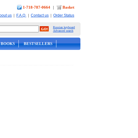
1-718-787-0664
|
Basket
|
|
|
bout us
F.A.Q.
Contact us
Order Status
Russian keyboard
Advanced search
 BOOKS
BESTSELLERS