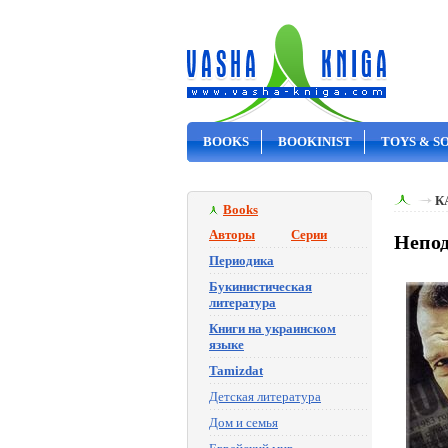
BOOKS
BOOKINIST
TOYS & S
ON SALE
К
Books
Авторы
Серии
Непод
Периодика
Букинистическая
литература
Книги на украинском
языке
Tamizdat
Детская литература
Дом и семья