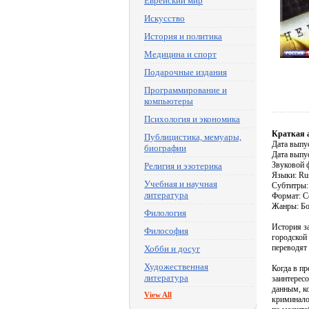
Еврейский мир
Искусство
История и политика
Медицина и спорт
Подарочные издания
Программирование и
компьютеры
Психология и экономика
Краткая 
Публицистика, мемуары,
Дата выпу
биографии
Дата выпу
Звуковой ф
Религия и эзотерика
Языки: Ru
Учебная и научная
Субтитры: 
литература
Формат: C
Жанры: Бо
Филология
История з
Философия
городской
переводят
Хобби и досуг
Художественная
Когда в п
литература
заинтерес
данным, к
View All
криминало