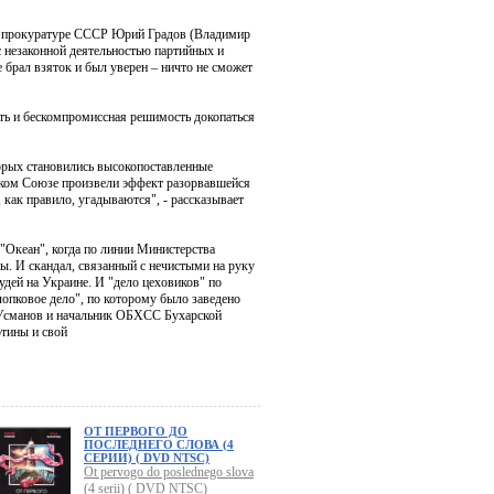
ой прокуратуре СССР Юрий Градов (Владимир
с незаконной деятельностью партийных и
 брал взяток и был уверен – ничто не сможет
сть и бескомпромиссная решимость докопаться
орых становились высокопоставленные
ском Союзе произвели эффект разорвавшейся
как правило, угадываются", - рассказывает
 "Океан", когда по линии Министерства
ы. И скандал, связанный с нечистыми на руку
дей на Украине. И "дело цеховиков" по
опковое дело", по которому было заведено
 Усманов и начальник ОБХСС Бухарской
ртины и свой
ОТ ПЕРВОГО ДО
ПОСЛЕДНЕГО СЛОВА (4
СЕРИИ) ( DVD NTSC)
Ot pervogo do poslednego slova
(4 serii) ( DVD NTSC)