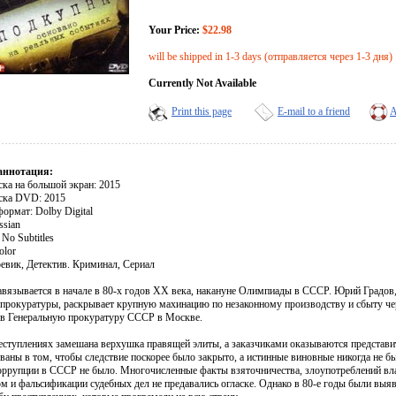
Your Price:
$22.98
will be shipped in 1-3 days (отправляется через 1-3 дня)
Currently Not Available
Print this page
E-mail to a friend
A
аннотация:
ска на большой экран: 2015
ска DVD: 2015
ормат: Dolby Digital
ssian
No Subtitles
olor
евик, Детектив. Криминал, Сериал
авязывается в начале в 80-х годов ХХ века, накануне Олимпиады в СССР. Юрий Градов,
 прокуратуры, раскрывает крупную махинацию по незаконному производству и сбыту чер
 в Генеральную прокуратуру СССР в Москве.
реступлениях замешана верхушка правящей элиты, а заказчиками оказываются представи
ованы в том, чтобы следствие поскорее было закрыто, а истинные виновные никогда не 
оррупции в СССР не было. Многочисленные факты взяточничества, злоупотреблений вла
м и фальсификации судебных дел не предавались огласке. Однако в 80-е годы были выя