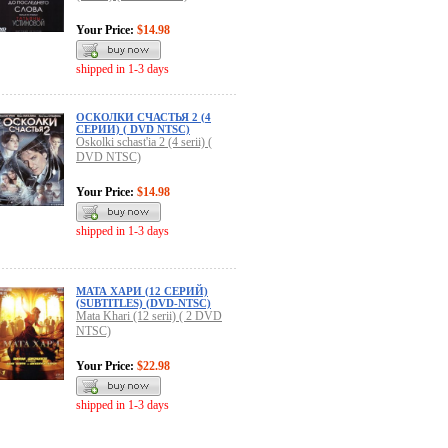
Your Price:
$14.98
shipped in 1-3 days
ОСКОЛКИ СЧАСТЬЯ 2 (4
СЕРИИ) ( DVD NTSC)
Oskolki schast'ia 2 (4 serii) (
DVD NTSC)
Your Price:
$14.98
shipped in 1-3 days
МАТА ХАРИ (12 СЕРИЙ)
(SUBTITLES) (DVD-NTSC)
Mata Khari (12 serii) ( 2 DVD
NTSC)
Your Price:
$22.98
shipped in 1-3 days