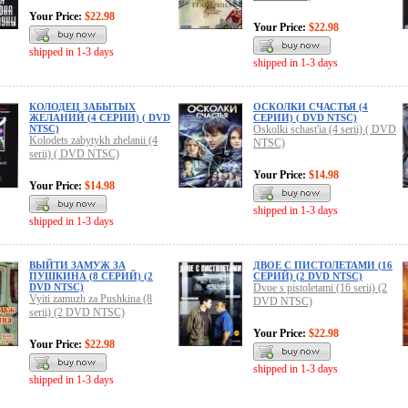
Your Price:
$22.98
Your Price:
$22.98
shipped in 1-3 days
shipped in 1-3 days
КОЛОДЕЦ ЗАБЫТЫХ
ОСКОЛКИ СЧАСТЬЯ (4
ЖЕЛАНИЙ (4 СЕРИИ) ( DVD
СЕРИИ) ( DVD NTSC)
NTSC)
Oskolki schast'ia (4 serii) ( DVD
Kolodets zabytykh zhelanii (4
NTSC)
serii) ( DVD NTSC)
Your Price:
$14.98
Your Price:
$14.98
shipped in 1-3 days
shipped in 1-3 days
ВЫЙТИ ЗАМУЖ ЗА
ДВОЕ С ПИСТОЛЕТАМИ (16
ПУШКИНА (8 СЕРИЙ) (2
СЕРИЙ) (2 DVD NTSC)
DVD NTSC)
Dvoe s pistoletami (16 serii) (2
Vyiti zamuzh za Pushkina (8
DVD NTSC)
serii) (2 DVD NTSC)
Your Price:
$22.98
Your Price:
$22.98
shipped in 1-3 days
shipped in 1-3 days