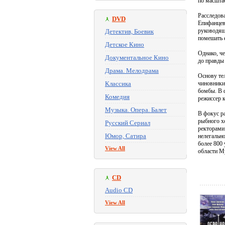
по масшта
Расследов
DVD
Епифанцев
руководящ
Детектив, Боевик
помешать 
Детское Кино
Однако, че
Документальное Кино
до правды 
Драма. Мелодрама
Основу те
Классика
чиновники
бомбы. В 
Комедия
режиссер 
Музыка. Опера. Балет
В фокус р
рыбного х
Русский Сериал
ректорами
Юмор, Сатира
нелегальн
более 800
View All
области М
CD
Audio CD
View All