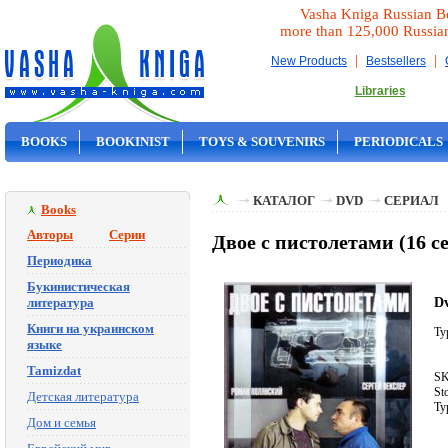
Vasha Kniga Russian B
more than 125,000 Russia
|
|
New Products
Bestsellers
Libraries
BOOKS
BOOKINIST
TOYS & SOUVENIRS
PERIODICALS
ON SALE
КАТАЛОГ
DVD
СЕРИАЛ
Books
Авторы
Серии
Двое с пистолетами (16 с
Периодика
Букинистическая
Dv
литература
Книги на украинском
Ty
языке
Tamizdat
SK
St
Детская литература
Ty
Дом и семья