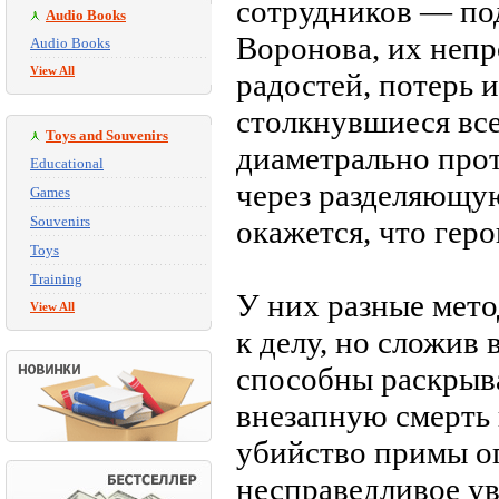
сотрудников — по
Audio Books
Воронова, их неп
Audio Books
View All
радостей, потерь 
столкнувшиеся все
Toys and Souvenirs
диаметрально про
Educational
через разделяющую
Games
Souvenirs
окажется, что гер
Toys
Training
У них разные мето
View All
к делу, но сложив
способны раскрыва
внезапную смерть 
убийство примы оп
несправедливое ув