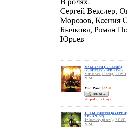
В ролях:
Сергей Векслер, О
Морозов, Ксения С
Бычкова, Роман П
Юрьев
МАТА ХАРИ (12 СЕРИЙ)
(SUBTITLES) (DVD-NTSC)
Mata Khari (12 serii) ( 2 DVD
NTSC)
Your Price:
$22.98
shipped in 1-3 days
ТРИ КОРОЛЕВЫ (8 СЕРИЙ)
2 DVD NTSC)
Tri korolevy (8 serii) ( 2 DVD
NTSC)