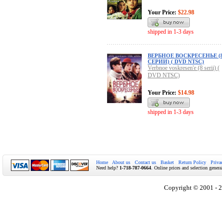
Your Price:
$22.98
shipped in 1-3 days
ВЕРБНОЕ ВОСКРЕСЕНЬЕ (
СЕРИИ) ( DVD NTSC)
Verbnoe voskresen'e (8 serii) (
DVD NTSC)
Your Price:
$14.98
shipped in 1-3 days
Home
About us
Contact us
Basket
Return Policy
Priva
Need help?
1-718-787-0664
. Online prices and selection genera
Copyright © 2001 - 2