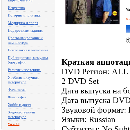
Еврейский мир
Искусство
Yo
История и политика
wi
Медицина и спорт
Подарочные издания
Программирование и
компьютеры
Психология и экономика
Публицистика, мемуары,
Краткая аннотац
биографии
DVD Регион: ALL
Религия и эзотерика
Учебная и научная
2 DVD Set
литература
Дата выпуска на б
Филология
Философия
Дата выпуска DVD
Хобби и досуг
Звуковой формат: D
Художественная
литература
Языки: Russian
View All
Субтитры: No Subti