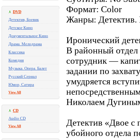
Формат: Color
DVD
Жанры: Детектив.
Детектив, Боевик
Детское Кино
Документальное Кино
Иронический дете
Драма. Мелодрама
В районный отдел
Классика
сотрудник — капи
Комедия
Музыка. Опера. Балет
задании по захват
Русский Сериал
умудряется вступи
Юмор, Сатира
непосредственным
View All
Николаем Дугины
CD
Audio CD
Детектив «Двое с 
View All
убойного отдела п