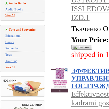
Audio Books
ISSLEDOV
Audio Books
IZD.1
View All
Ткаченко О
Toys and Souvenirs
Educational
Your Price:
Games
Souvenirs
shipped in 
Toys
Training
View All
ЭФФЕКТИ
УПРАВЛЕН
ГОС.ГРАЖ
Effektivnost
kadrami gos