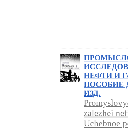
ПРОМЫСЛ
ИССЛЕДОВ
НЕФТИ И Г
ПОСОБИЕ Д
ИЗД.
Promyslovye
zalezhei neft
Uchebnoe po