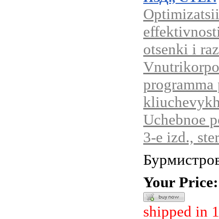
Optimizatsi
effektivnost
otsenki i ra
Vnutrikorpo
programma 
kliuchevykh 
Uchebnoe po
3-e izd., ster
Бурмистров
Your Price:
shipped in 