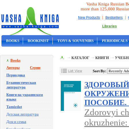
Vasha Kniga Russian B
more than 125,000 Russia
|
|
New Products
Bestsellers
Libraries
BOOKS
BOOKINIST
TOYS & SOUVENIRS
PERIODICALS
ON SALE
КАТАЛОГ
КНИГИ
УЧЕБН
Books
Авторы
Серии
Sort By:
Периодика
Букинистическая
ЗДОРОВЫЙ
литература
ОКРУЖЕНИ
Книги на украинском
языке
ПОСОБИЕ. 
Tamizdat
Zdorovyi ch
Детская литература
okruzhenie
Дом и семья