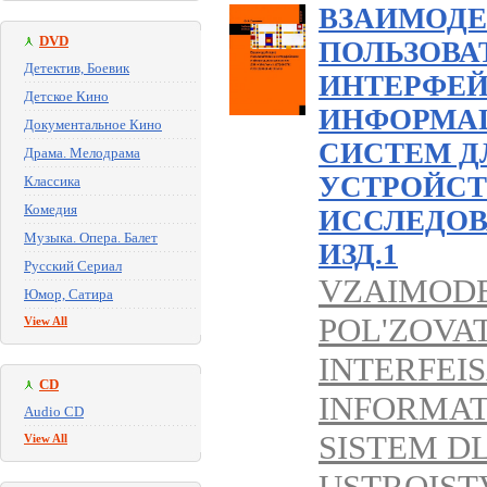
ВЗАИМОДЕ
DVD
ПОЛЬЗОВА
Детектив, Боевик
ИНТЕРФЕ
Детское Кино
ИНФОРМА
Документальное Кино
СИСТЕМ Д
Драма. Мелодрама
УСТРОЙСТ
Классика
Комедия
ИССЛЕДОВ
Музыка. Опера. Балет
ИЗД.1
Русский Сериал
VZAIMODE
Юмор, Сатира
POL'ZOVAT
View All
INTERFEI
CD
INFORMAT
Audio CD
SISTEM D
View All
USTROIST