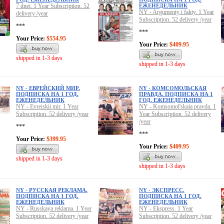
7 dnei. 1 Year Subscription. 52
ЕЖЕНЕДЕЛЬНИК
NY - Argumenty i fakty. 1 Year
delivery /year
Subscription. 52 delivery /year
***
***
Your Price:
$554.95
Your Price:
$409.95
shipped in 1-3 days
shipped in 1-3 days
NY - ЕВРЕЙСКИЙ МИР.
NY - КОМСОМОЛЬСКАЯ
ПОДПИСКА НА 1 ГОД.
ПРАВДА. ПОДПИСКА НА 1
ЕЖЕНЕДЕЛЬНИК
ГОД. ЕЖЕНЕДЕЛЬНИК
NY - Evreiskii mir. 1 Year
NY - Komsomol'skaia pravda. 1
Subscription. 52 delivery /year
Year Subscription. 52 delivery
/year
***
***
Your Price:
$399.95
Your Price:
$409.95
shipped in 1-3 days
shipped in 1-3 days
NY - РУССКАЯ РЕКЛАМА.
NY - ЭКСПРЕСС.
ПОДПИСКА НА 1 ГОД.
ПОДПИСКА НА 1 ГОД.
ЕЖЕНЕДЕЛЬНИК
ЕЖЕНЕДЕЛЬНИК
NY - Russkaya reklama. 1 Year
NY - Ekspress. 1 Year
Subscription. 52 delivery /year
Subscription. 52 delivery /year