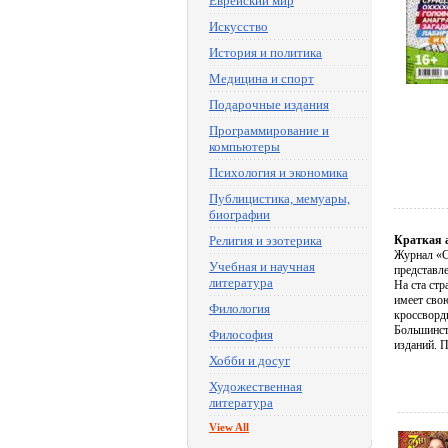
Еврейский мир
Искусство
История и политика
Медицина и спорт
Подарочные издания
Программирование и
компьютеры
Психология и экономика
Публицистика, мемуары,
биографии
Религия и эзотерика
Краткая 
Журнал «С
Учебная и научная
представл
литература
На ста ст
имеет сво
Филология
кроссворды
Большинст
Философия
изданий. 
Хобби и досуг
Художественная
литература
View All