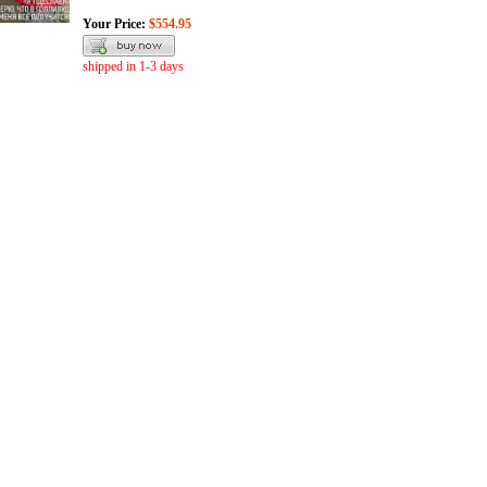
Your Price:
$554.95
shipped in 1-3 days