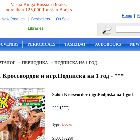
Vasha Kniga Russian Books,
more than 125,000 Russian Books.
|
Home
A
|
|
New Products
Bestsellers
On Sale
Libraries
OUVENIRS
PERIODICALS
TAMIZDAT
AUDOBOOKS
NEW
АТАЛОГ
ПЕРИОДИКА
ПОДПИСКА НА 1 ГОД
 Кроссвордов и игр.Подписка на 1 год - ***
Salon Krossvordov i igr.Podpiska na 1 god
***
(***)
Type :
Books
SKU: 132290