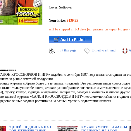
Cover: Softcover
Your Price:
$139.95
will be shipped in 1-3 days (отправляется через 1-3 дня)
Print this page
E-mail to a friend
A
аннотация:
АЛОН КРОССВОРДОВ И ИГР» издаётся с сентября 1997 года и является одним из ста
енных на рынке печатной продукции.
раницах журнала собрано более ста пятидесяти заданий. Это различные виды кроссвордо
ю отличительную особенность, а также разнообразные логические и математические зада
), судоку, какуро, суридза, анаграммы, лабиринты, загадки в комиксах и многое другое.
во заданий журнала «САЛОН КРОССВОРДОВ И ИГР» невозможно найти ни в одном др
Представленные задания рассчитаны на разный уровень подготовки читателя.
7 ДНЕЙ. ПОДПИСКА НА 1
NY - АРГУМЕНТЫ И ФАКТЫ.
ГОД. ЕЖЕНЕДЕЛЬНИК
ПОДПИСКА НА 1 ГОД.