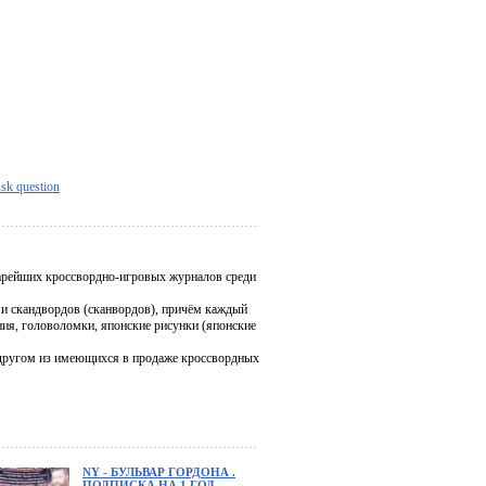
sk question
рейших кроссвордно-игровых журналов среди
в и скандвордов (сканвордов), причём каждый
ния, головоломки, японские рисунки (японские
угом из имеющихся в продаже кроссвордных
NY - БУЛЬВАР ГОРДОНА .
ПОДПИСКА НА 1 ГОД.