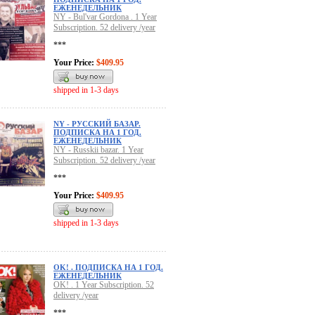
ЕЖЕНЕДЕЛЬНИК
NY - Bul'var Gordona . 1 Year
Subscription. 52 delivery /year
***
Your Price:
$409.95
shipped in 1-3 days
NY - РУССКИЙ БАЗАР.
ПОДПИСКА НА 1 ГОД.
ЕЖЕНЕДЕЛЬНИК
NY - Russkii bazar. 1 Year
Subscription. 52 delivery /year
***
Your Price:
$409.95
shipped in 1-3 days
OK! . ПОДПИСКА НА 1 ГОД.
ЕЖЕНЕДЕЛЬНИК
OK! . 1 Year Subscription. 52
delivery /year
***