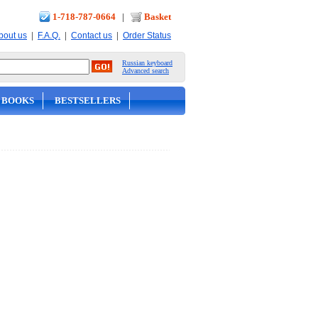
1-718-787-0664
|
Basket
|
|
|
bout us
F.A.Q.
Contact us
Order Status
Russian keyboard
Advanced search
 BOOKS
BESTSELLERS