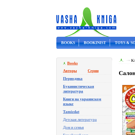
BOOKS
BOOKINIST
TOYS & S
ON SALE
К
Books
Авторы
Серии
Салон
Периодика
Букинистическая
литература
Книги на украинском
языке
Tamizdat
Детская литература
Дом и семья