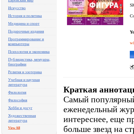
Еврейский мир
S
Искусство
Co
История и политика
Медицина и спорт
Подарочные издания
Yo
Программирование и
wi
компьютеры
Психология и экономика
Публицистика, мемуары,
биографии
Религия и эзотерика
Учебная и научная
литература
Краткая аннотац
Филология
Самый популярный 
Философия
еженедельный жур
Хобби и досуг
Художественная
интереснее, еще п
литература
больше звезд на с
View All