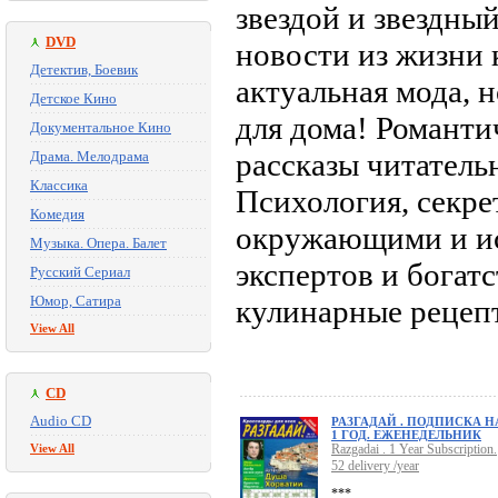
звездой и звездны
DVD
новости из жизни
Детектив, Боевик
актуальная мода, 
Детское Кино
для дома! Романти
Документальное Кино
рассказы читатель
Драма. Мелодрама
Классика
Психология, секр
Комедия
окружающими и ис
Музыка. Опера. Балет
экспертов и богат
Русский Сериал
Юмор, Сатира
кулинарные рецепт
View All
CD
Audio CD
РАЗГАДАЙ . ПОДПИСКА Н
1 ГОД. ЕЖЕНЕДЕЛЬНИК
View All
Razgadai . 1 Year Subscription.
52 delivery /year
***