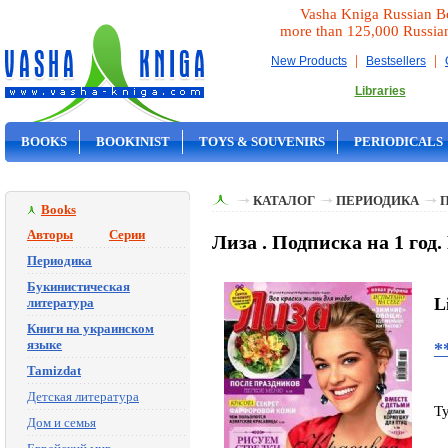
Vasha Kniga Russian B
more than 125,000 Russia
|
|
New Products
Bestsellers
Libraries
BOOKS
BOOKINIST
TOYS & SOUVENIRS
PERIODICALS
ON SALE
КАТАЛОГ
ПЕРИОДИКА
П
Books
Авторы
Серии
Лиза . Подписка на 1 год
Периодика
Букинистическая
L
литература
Книги на украинском
языке
*
Tamizdat
Детская литература
T
Дом и семья