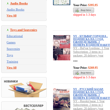
Audio Books
Your Price:
$395.95
Audio Books
shipped in 1-3 days
View All
Toys and Souvenirs
Educational
NY - БУЛЬВАР ГОРДОНА .
ПОДПИСКА НА 1 ГОД.
Games
ЕЖЕНЕДЕЛЬНИК. 2
НОМЕРА В ОДНОМ ПАКЕТ
NY - Bul'var Gordona . 1 Year
Souvenirs
Subscription. 2 items in 1
Toys
package. 26 delivery /year
Training
***
View All
Your Price:
$269.95
shipped in 1-3 days
NY - РУССКИЙ БАЗАР.
ПОДПИСКА НА 1 ГОД.
ЕЖЕНЕДЕЛЬНИК. 2
НОМЕРА В ОДНОМ ПАКЕТ
NY - Russkii bazar. 1 Year
Subscription. 2 items in 1
package. 26 delivery /year