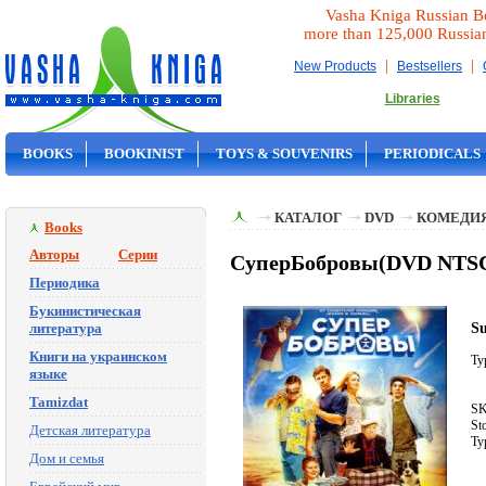
Vasha Kniga Russian B
more than 125,000 Russia
|
|
New Products
Bestsellers
Libraries
BOOKS
BOOKINIST
TOYS & SOUVENIRS
PERIODICALS
ON SALE
КАТАЛОГ
DVD
КОМЕДИ
Books
Авторы
Серии
СуперБобровы(DVD NTS
Периодика
Букинистическая
S
литература
Книги на украинском
Ty
языке
Tamizdat
SK
St
Детская литература
Ty
Дом и семья