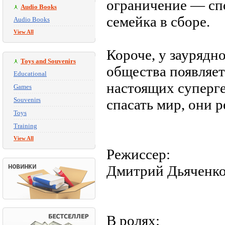
ограничение — спо
Audio Books
семейка в сборе.
Audio Books
View All
Короче, у заурядн
Toys and Souvenirs
общества появляет
Educational
настоящих суперге
Games
Souvenirs
спасать мир, они
Toys
Training
View All
Режиссер:
Дмитрий Дьяченк
В ролях: