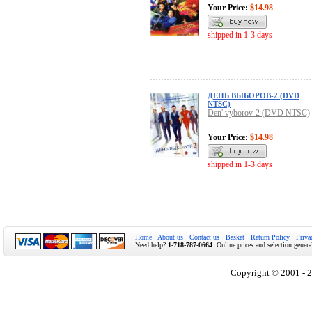
Your Price:
$14.98
shipped in 1-3 days
ДЕНЬ ВЫБОРОВ-2 (DVD
NTSC)
Den' vyborov-2 (DVD NTSC)
Your Price:
$14.98
shipped in 1-3 days
Home
About us
Contact us
Basket
Return Policy
Priva
Need help?
1-718-787-0664
. Online prices and selection genera
Copyright © 2001 - 2