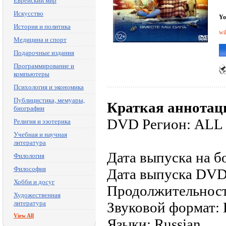
Еврейский мир
Искусство
Yo
История и политика
wi
Медицина и спорт
Подарочные издания
Программирование и
компьютеры
Психология и экономика
Публицистика, мемуары,
Краткая аннотац
биографии
DVD Регион: ALL
Религия и эзотерика
Учебная и научная
литература
Дата выпуска на б
Филология
Философия
Дата выпуска DVD
Хобби и досуг
Продолжительност
Художественная
литература
Звуковой формат: D
View All
Языки: Russian