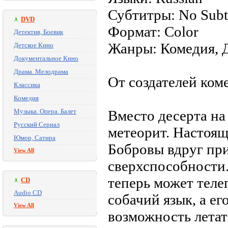
Субтитры: No Subti
DVD
Формат: Color
Детектив, Боевик
Жанры: Комедия, 
Детское Кино
Документальное Кино
Драма. Мелодрама
От создателей ком
Классика
Комедия
Музыка. Опера. Балет
Вместо десерта н
Русский Сериал
метеорит. Настоящ
Юмор, Сатира
Бобровы вдруг пр
View All
сверхспособности.
теперь может теле
CD
Audio CD
собачий язык, а ег
View All
возможность летат