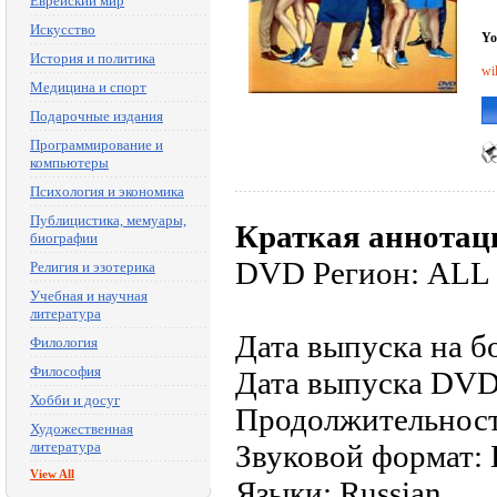
Еврейский мир
Искусство
Yo
История и политика
wi
Медицина и спорт
Подарочные издания
Программирование и
компьютеры
Психология и экономика
Публицистика, мемуары,
Краткая аннотац
биографии
DVD Регион: ALL
Религия и эзотерика
Учебная и научная
литература
Дата выпуска на б
Филология
Философия
Дата выпуска DVD
Хобби и досуг
Продолжительност
Художественная
литература
Звуковой формат: D
View All
Языки: Russian