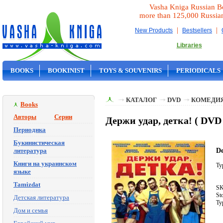
Vasha Kniga Russian B
more than 125,000 Russia
|
|
New Products
Bestsellers
Libraries
BOOKS
BOOKINIST
TOYS & SOUVENIRS
PERIODICALS
ON SALE
КАТАЛОГ
DVD
КОМЕДИ
Books
Авторы
Серии
Держи удар, детка! ( DV
Периодика
Букинистическая
De
литература
Книги на украинском
Ty
языке
Tamizdat
SK
St
Детская литература
Ty
Дом и семья