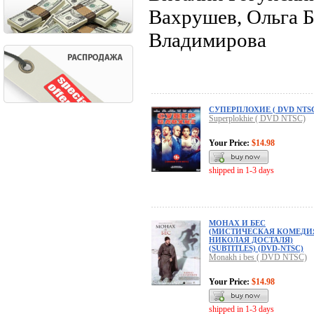
Вахрушев, Ольга Б
Владимирова
СУПЕРПЛОХИЕ ( DVD NTS
Superplokhie ( DVD NTSC)
Your Price:
$14.98
shipped in 1-3 days
МОНАХ И БЕС
(МИСТИЧЕСКАЯ КОМЕДИ
НИКОЛАЯ ДОСТАЛЯ)
(SUBTITLES) (DVD-NTSC)
Monakh i bes ( DVD NTSC)
Your Price:
$14.98
shipped in 1-3 days