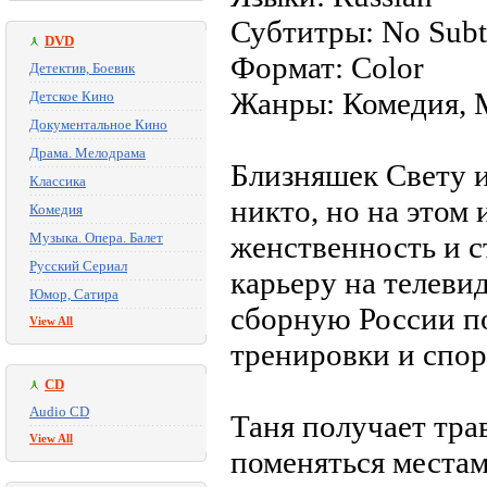
Субтитры: No Subti
DVD
Формат: Color
Детектив, Боевик
Жанры: Комедия, 
Детское Кино
Документальное Кино
Драма. Мелодрама
Близняшек Свету 
Классика
никто, но на этом 
Комедия
Музыка. Опера. Балет
женственность и с
Русский Сериал
карьеру на телеви
Юмор, Сатира
сборную России по
View All
тренировки и спо
CD
Audio CD
Таня получает тра
View All
поменяться местам