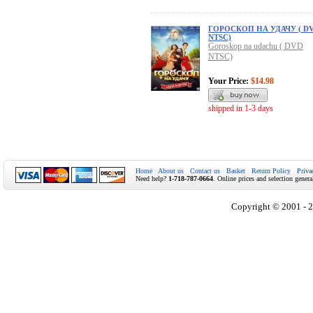
ГОРОСКОП НА УДАЧУ ( D
NTSC)
Goroskop na udachu ( DVD
NTSC)
Your Price:
$14.98
shipped in 1-3 days
Home
About us
Contact us
Basket
Return Policy
Priva
Need help?
1-718-787-0664
. Online prices and selection genera
Copyright © 2001 - 2