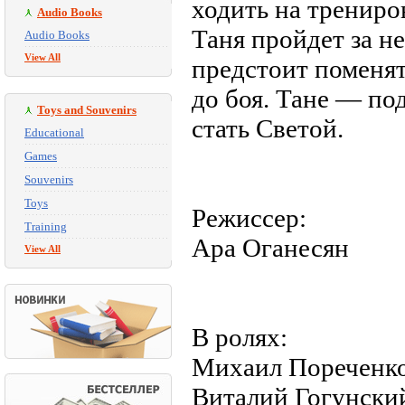
ходить на трениров
Audio Books
Таня пройдет за не
Audio Books
View All
предстоит поменят
до боя. Тане — по
Toys and Souvenirs
стать Светой.
Educational
Games
Souvenirs
Toys
Режиссер:
Training
Ара Оганесян
View All
В ролях:
Михаил Пореченко
Виталий Гогунски