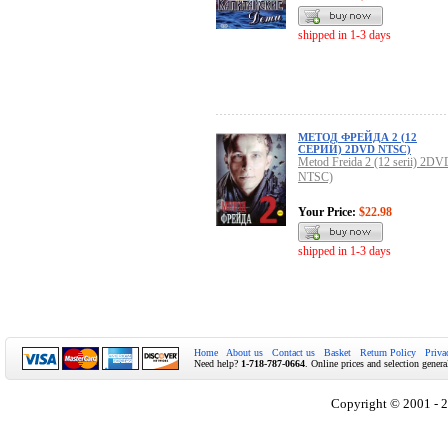
shipped in 1-3 days
МЕТОД ФРЕЙДА 2 (12
СЕРИЙ) 2DVD NTSC)
Metod Freida 2 (12 serii) 2DV
NTSC)
Your Price:
$22.98
shipped in 1-3 days
Home
About us
Contact us
Basket
Return Policy
Priva
Need help?
1-718-787-0664
. Online prices and selection genera
Copyright © 2001 - 2