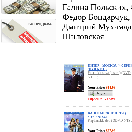
Галина Польских,
Федор Бондарчук,
Дмитрий Мухамаде
Шиловская
ПИТЕР - МОСКВА (4 СЕРИ
(DVD NTSC)
Piter - Moskva (4 serii) (DVD
NTSC)
Your Price:
$14.98
shipped in 1-3 days
КАПИТАНСКИЕ ДЕТИ (
3DVD NTSC)
Kapitanskie deti ( 3DVD NTS
Your Price:
$27.98