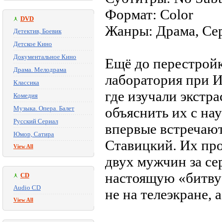
Формат: Color
DVD
Жанры: Драма, Се
Детектив, Боевик
Детское Кино
Документальное Кино
Ещё до перестрой
Драма. Мелодрама
лаборатория при 
Классика
где изучали экстр
Комедия
Музыка. Опера. Балет
объяснить их с на
Русский Сериал
впервые встречаю
Юмор, Сатира
Ставицкий. Их про
View All
двух мужчин за се
настоящую «битву 
CD
Audio CD
не на телеэкране, 
View All