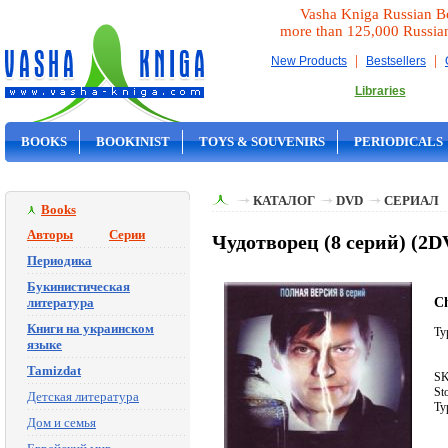
Vasha Kniga Russian B
more than 125,000 Russia
|
|
New Products
Bestsellers
Libraries
BOOKS
BOOKINIST
TOYS & SOUVENIRS
PERIODICALS
ON SALE
КАТАЛОГ
DVD
СЕРИАЛ
Books
Авторы
Серии
Чудотворец (8 серий) (2
Периодика
Букинистическая
Ch
литература
Книги на украинском
Ty
языке
Tamizdat
SK
St
Детская литература
Ty
Дом и семья