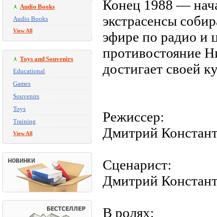
Конец 1988 — нача
Audio Books
экстрасенсы собир
Audio Books
View All
эфире по радио и 
противостояние Н
Toys and Souvenirs
достигает своей к
Educational
Games
Souvenirs
Toys
Режиссер:
Training
Дмитрий Констан
View All
Сценарист:
Дмитрий Констан
В ролях: