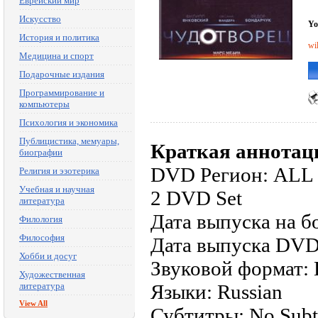
Еврейский мир
Искусство
Yo
История и политика
wi
Медицина и спорт
Подарочные издания
Программирование и
компьютеры
Психология и экономика
Публицистика, мемуары,
Краткая аннотац
биографии
DVD Регион: ALL
Религия и эзотерика
Учебная и научная
2 DVD Set
литература
Дата выпуска на б
Филология
Философия
Дата выпуска DVD
Хобби и досуг
Звуковой формат: D
Художественная
литература
Языки: Russian
View All
Субтитры: No Subti