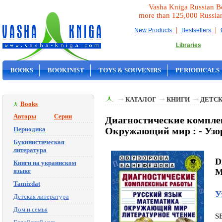
Vasha Kniga Russian B
more than 125,000 Russia
|
|
New Products
Bestsellers
Libraries
BOOKS
BOOKINIST
TOYS & SOUVENIRS
PERIODICALS
ON SALE
КАТАЛОГ
КНИГИ
ДЕТСК
Books
Авторы
Серии
Диагностические комплек
Периодика
Окружающий мир : - Узор
Букинистическая
литература
D
Книги на украинском
языке
M
Tamizdat
У
Детская литература
Дом и семья
S