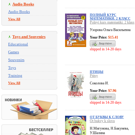
Audio Books
Audio Books
ПОЛНЫЙ КУРС
МАТЕМАТИКИ. 2 КЛАСС
View All
Polnyi kurs matematiki. 2 klass
Узорова Ольга Васильевна
Toys and Souvenirs
Your Price:
$15.41
Educational
shipped in 14-20 days
Games
Souvenirs
Toys
ПТИЦЫ
Training
Ptitsy
View All
Соколова И.
Your Price:
$7.96
shipped in 14-20 days
ОТ БУКВЫ К СЛОВУ
Ot bukvy k slovu
Н.Мигунова, Н.Бакунева,
У.Шалина