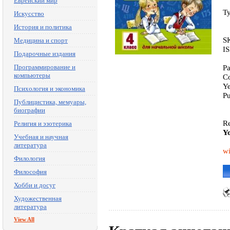
Еврейский мир
T
Искусство
История и политика
S
Медицина и спорт
I
Подарочные издания
Программирование и
Pa
компьютеры
Co
Ye
Психология и экономика
Pu
Публицистика, мемуары,
биографии
Re
Религия и эзотерика
Yo
Учебная и научная
литература
wi
Филология
Философия
Хобби и досуг
Художественная
литература
View All