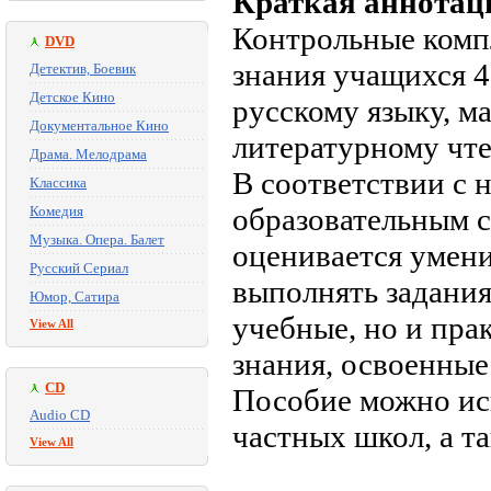
Краткая аннотац
Контрольные комп
DVD
знания учащихся 4
Детектив, Боевик
Детское Кино
русскому языку, м
Документальное Кино
литературному чт
Драма. Мелодрама
В соответствии с
Классика
образовательным с
Комедия
Музыка. Опера. Балет
оценивается умени
Русский Сериал
выполнять задания,
Юмор, Сатира
учебные, но и пра
View All
знания, освоенные
CD
Пособие можно исп
Audio CD
частных школ, а т
View All