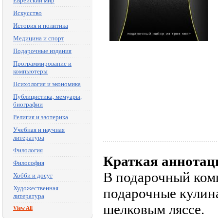
Еврейский мир
Искусство
История и политика
Медицина и спорт
Подарочные издания
Программирование и
компьютеры
Психология и экономика
Публицистика, мемуары,
биографии
Религия и эзотерика
Учебная и научная
литература
Филология
Краткая аннотац
Философия
В подарочный ком
Хобби и досуг
Художественная
подарочные кулина
литература
шелковым ляссе.
View All