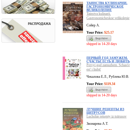
ТАИНСТВА КУЛИНАРИИ.
ГАСТРОНОМИЧЕСКОЕ
ВЕЛИКОЛЕПИЕ
Tainstva kulinarii.
Gastronomicheskoe velikolepie
Сойер А.
Your Price:
$25.17
shipped in 14-20 days
ПЕРВЫЙ ГОД ЗАМУЖЕМ.
СЧАСТЬЕ ЕСТЬ И ЛЮБИТЬ
Pervyi god zamuzhem. Schast'e
est' i liubit'
Чекалова Е.Л., Рублева Ю.В.
Your Price:
$119.34
shipped in 14-20 days
ЛУЧШИЕ РЕЦЕПТЫ ИЗ
ЦИТРУСОВ
Luchshie retsepty iz tsitrusov
Звонарева А.Т.