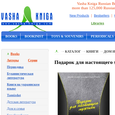
Vasha Kniga Russian B
more than 125,000 Russia
|
|
New Products
Bestsellers
Libraries
BOOKS
BOOKINIST
TOYS & SOUVENIRS
PERIODICALS
ON SALE
КАТАЛОГ
КНИГИ
ДОМ И
Books
Авторы
Серии
Подарок для настоящег
Периодика
Букинистическая
литература
Книги на украинском
языке
Tamizdat
Детская литература
Дом и семья