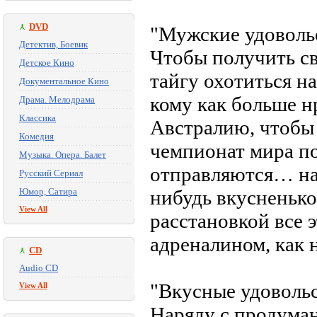
DVD
"Мужские удоволь
Детектив, Боевик
Чтобы получить св
Детское Кино
тайгу охотиться н
Документальное Кино
кому как больше н
Драма. Мелодрама
Классика
Австралию, чтобы 
Комедия
чемпионат мира по
Музыка. Опера. Балет
отправляются… на
Русский Сериал
Юмор, Сатира
нибудь вкусненькое
View All
расстановкой все 
адреналином, как н
CD
Audio CD
"Вкусные удовольс
View All
Наряду с продума