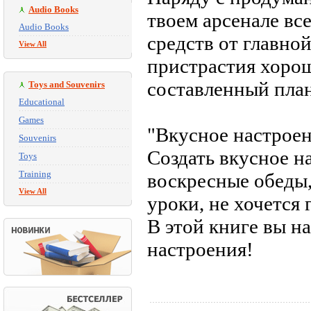
Audio Books
твоем арсенале вс
Audio Books
средств от главно
View All
пристрастия хорош
составленный план
Toys and Souvenirs
Educational
Games
"Вкусное настроен
Souvenirs
Создать вкусное н
Toys
Training
воскресные обеды,
View All
уроки, не хочется г
В этой книге вы н
настроения!