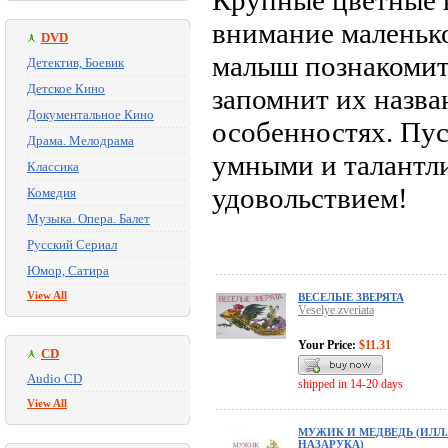
Крупные цветные 
внимание маленько
DVD
малыш познакомит
Детектив, Боевик
Детское Кино
запомнит их назван
Документальное Кино
особенностях. Пус
Драма. Мелодрама
умными и талантли
Классика
удовольствием!
Комедия
Музыка. Опера. Балет
Русский Сериал
Юмор, Сатира
View All
ВЕСЕЛЫЕ ЗВЕРЯТА
Veselye zveriata
Your Price:
$11.31
CD
Audio CD
shipped in 14-20 days
View All
МУЖИК И МЕДВЕДЬ (ИЛЛ.
НАЗАРУКА)