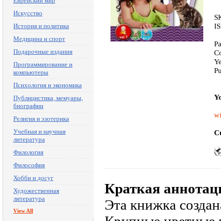
Еврейский мир
Искусство
S
I
История и политика
Медицина и спорт
Pa
Подарочные издания
Co
Ye
Программирование и
Pu
компьютеры
Психология и экономика
Yo
Публицистика, мемуары,
биографии
wi
Религия и эзотерика
Учебная и научная
Cu
литература
Филология
Философия
Хобби и досуг
Краткая аннотац
Художественная
литература
Эта книжка создан
View All