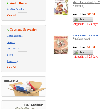
Muzhik i medved' (ill.V.
Audio Books
Nazaruka)
Audio Books
Your Price:
$11.31
View All
shipped in 14-20 days
Toys and Souvenirs
Educational
РУССКИЕ СКАЗКИ
Russkie skazki
Games
Your Price:
$11.31
Souvenirs
Toys
shipped in 14-20 days
Training
View All