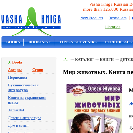
Vasha Kniga Russian B
more than 125,000 Russia
|
|
New Products
Bestsellers
Libraries
BOOKS
BOOKINIST
TOYS & SOUVENIRS
PERIODICALS
ON SALE
КАТАЛОГ
КНИГИ
ДЕТСК
Books
Авторы
Серии
Мир животных. Книга пе
Периодика
Букинистическая
M
литература
Книги на украинском
языке
Ж
Tamizdat
S
Детская литература
Дом и семья
T