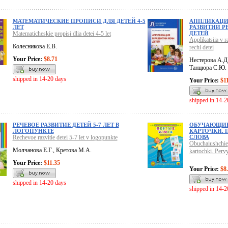
МАТЕМАТИЧЕСКИЕ ПРОПИСИ ДЛЯ ДЕТЕЙ 4-5
АППЛИКАЦИ
ЛЕТ
РАЗВИТИИ Р
Matematicheskie propisi dlia detei 4-5 let
ДЕТЕЙ
Applikatsiia v ra
Колесникова Е.В.
rechi detei
Your Price:
$8.71
Нестерова А.Д.
Танцюра С.Ю.
shipped in 14-20 days
Your Price:
$1
shipped in 14-2
РЕЧЕВОЕ РАЗВИТИЕ ДЕТЕЙ 5-7 ЛЕТ В
ОБУЧАЮЩИ
ЛОГОПУНКТЕ
КАРТОЧКИ. 
Rechevoe razvitie detei 5-7 let v logopunkte
СЛОВА
Obuchaiushchie
Молчанова Е.Г., Кретова М.А.
kartochki. Perv
Your Price:
$11.35
Your Price:
$8
shipped in 14-20 days
shipped in 14-2