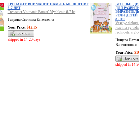
ТРЕНАЖЕР.ВНИМАНИЕ.ПАМЯТЬ.МЫШЛЕНИЕ
ВЕСЕЛЫЕ Д
6-7 ЛЕТ
ДЛЯ РАЗВИТ
Trenazher.Vnimanie.Pamiat'.Myshlenie 6-7 let
ВЫРАЗИТЕЛ
РЕЧИ ДЕТЕЙ 
8 ЛЕТ
Гаврина Светлана Евгеньевна
Veselye dialogi 
Your Price:
$12.15
razvitiia vyrazite
rechi detei s 2 d
shipped in 14-20 days
Нищева Натал
Валентиновна
Your Price:
$1
shipped in 14-2