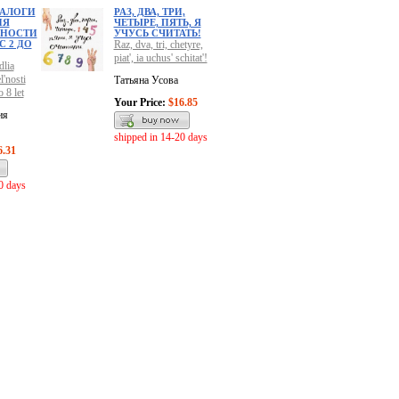
ИАЛОГИ
РАЗ, ДВА, ТРИ,
ИЯ
ЧЕТЫРЕ, ПЯТЬ, Я
ЬНОСТИ
УЧУСЬ СЧИТАТЬ!
С 2 ДО
Raz, dva, tri, chetyre,
piat', ia uchus' schitat'!
dlia
l'nosti
Татьяна Усова
o 8 let
Your Price:
$16.85
ия
shipped in 14-20 days
6.31
0 days