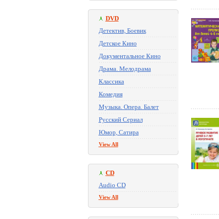
DVD
Детектив, Боевик
Детское Кино
Документальное Кино
Драма. Мелодрама
Классика
Комедия
Музыка. Опера. Балет
Русский Сериал
Юмор, Сатира
View All
CD
Audio CD
View All