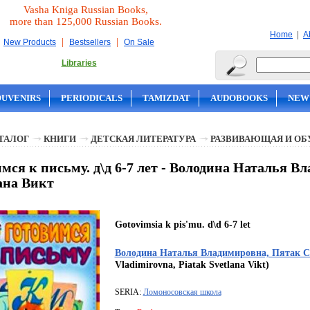
Vasha Kniga Russian Books,
more than 125,000 Russian Books.
|
Home
A
|
|
New Products
Bestsellers
On Sale
Libraries
OUVENIRS
PERIODICALS
TAMIZDAT
AUDOBOOKS
NEW
ТАЛОГ
КНИГИ
ДЕТСКАЯ ЛИТЕРАТУРА
РАЗВИВАЮЩАЯ И ОБ
мся к письму. д\д 6-7 лет - Володина Наталья 
ана Викт
Gotovimsia k pis'mu. d\d 6-7 let
Володина Наталья Владимировна, Пятак С
Vladimirovna, Piatak Svetlana Vikt)
SERIA:
Ломоносовская школа