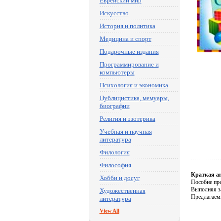
Еврейский мир
Искусство
История и политика
Медицина и спорт
Подарочные издания
Программирование и
компьютеры
Психология и экономика
Публицистика, мемуары,
биографии
Религия и эзотерика
Учебная и научная
литература
Филология
Философия
Краткая а
Хобби и досуг
Пособие пре
Выполняя за
Художественная
Предлагаемы
литература
View All