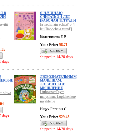
Я В
Я НАЧИНАЮ
ЕЧИ
СЧИТАТЬ 3-4 ЛЕТ
[РАБОЧАЯ ТЕТРАДЬ]
zvitii
Ia nachinaiu schitat' 3-4
let [Rabochaia tetrad']
,
Колесникова Е.В.
Your Price:
$8.71
1.35
shipped in 14-20 days
0 days
Е
ЛЮБОЗНАТЕЛЬНЫМ
ПЕРВЫЕ
МАЛЫШАМ.
ЛОГИЧЕСКОЕ
МЫШЛЕНИЕ
Liuboznatel'nym
ye slova
malysham. Logicheskoe
myshlenie
.04
Ищук Евгения С.
0 days
Your Price:
$29.43
shipped in 14-20 days