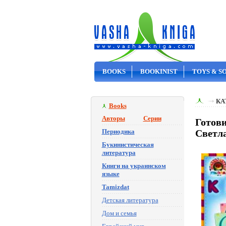
BOOKS
BOOKINIST
TOYS & S
ON SALE
КА
Books
Авторы
Серии
Готови
Периодика
Светл
Букинистическая
литература
Книги на украинском
языке
Tamizdat
Детская литература
Дом и семья