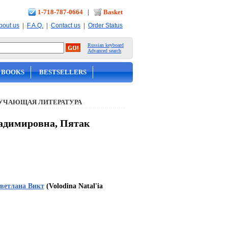
1-718-787-0664
|
Basket
|
|
|
bout us
F.A.Q.
Contact us
Order Status
Russian keyboard
Advanced search
 BOOKS
BESTSELLERS
УЧАЮЩАЯ ЛИТЕРАТУРА
Владимировна, Пятак
ветлана Викт
(Volodina Natal'ia