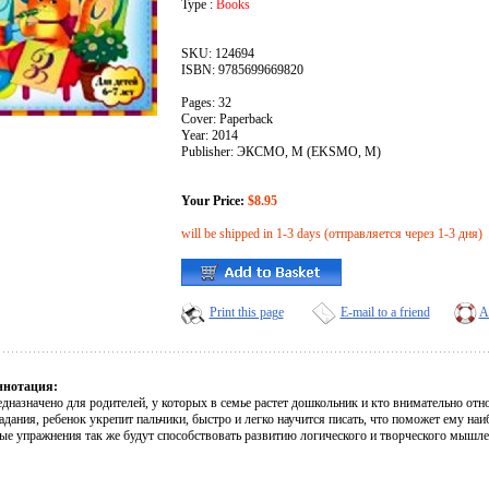
Type :
Books
SKU: 124694
ISBN: 9785699669820
Pages: 32
Cover: Paperback
Year: 2014
Publisher: ЭКСМО, М (EKSMO, M)
Your Price:
$8.95
will be shipped in 1-3 days (отправляется через 1-3 дня)
Print this page
E-mail to a friend
A
ннотация:
дназначено для родителей, у которых в семье растет дошкольник и кто внимательно отн
дания, ребенок укрепит пальчики, быстро и легко научится писать, что поможет ему на
е упражнения так же будут способствовать развитию логического и творческого мышле