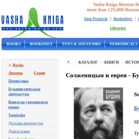
Vasha Kniga Russian B
more than 125,000 Russia
|
|
New Products
Bestsellers
Libraries
BOOKS
BOOKINIST
TOYS & SOUVENIRS
PERIODICALS
ON SALE
КАТАЛОГ
КНИГИ
ИСТОР
Books
Авторы
Серии
Солженицын и евреи - Б
Периодика
Букинистическая
So
литература
Книги на украинском
языке
Б
Tamizdat
S
Детская литература
Дом и семья
Ty