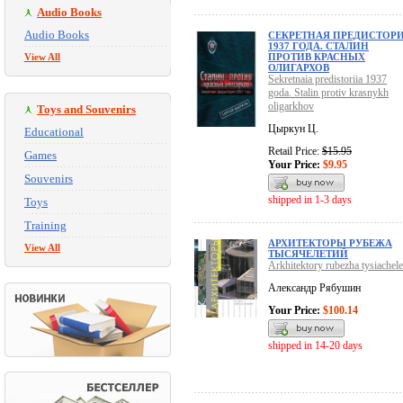
Audio Books
Audio Books
СЕКРЕТНАЯ ПРЕДИСТОР
1937 ГОДА. СТАЛИН
View All
ПРОТИВ КРАСНЫХ
ОЛИГАРХОВ
Sekretnaia predistoriia 1937
goda. Stalin protiv krasnykh
oligarkhov
Toys and Souvenirs
Цыркун Ц.
Educational
Retail Price:
$15.95
Games
Your Price:
$9.95
Souvenirs
shipped in 1-3 days
Toys
Training
АРХИТЕКТОРЫ РУБЕЖА
View All
ТЫСЯЧЕЛЕТИЙ
Arkhitektory rubezha tysiachelet
Александр Рябушин
Your Price:
$100.14
shipped in 14-20 days