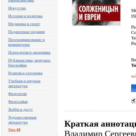
Еврейский мир
Искусство
SK
IS
История и политика
Медицина и спорт
Pa
Подарочные издания
Co
Ye
Программирование и
Pu
компьютеры
Психология и экономика
Re
Публицистика, мемуары,
Yo
биографии
Религия и эзотерика
wi
Учебная и научная
литература
Филология
Философия
Хобби и досуг
Художественная
Краткая аннотац
литература
View All
Владимир Сергееви