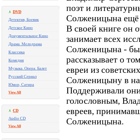
поэт и литературн
DVD
Солженицына ещё с
Детектив, Боевик
В своей книге он о
Детское Кино
Документальное Кино
занимает всех исс
Драма. Мелодрама
Солженицына - бы
Классика
рассказывает о то
Комедия
евреи из советски
Музыка. Опера. Балет
Русский Сериал
Солженицыну в нач
Юмор, Сатира
Поддерживали они 
View All
голословным, Вла
евреев, принимавш
CD
Audio CD
Солженицына.
View All