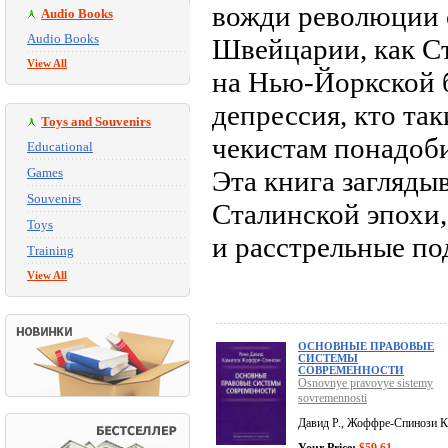
вожди революции о
Audio Books
Audio Books
Швейцарии, как С
View All
на Нью-Йоркской б
депрессия, кто так
Toys and Souvenirs
чекистам понадоби
Educational
Games
Эта книга загляды
Souvenirs
Сталинской эпохи,
Toys
и расстрельные по
Training
View All
ОСНОВНЫЕ ПРАВОВЫЕ
СИСТЕМЫ
СОВРЕМЕННОСТИ
Osnovnye pravovye sistemy
sovremennosti
Давид Р., Жоффре-Спинози К