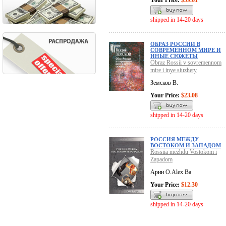
Your Price:
$59.61
shipped in 14-20 days
ОБРАЗ РОССИИ В
СОВРЕМЕННОМ МИРЕ И
ИНЫЕ СЮЖЕТЫ
Obraz Rossii v sovremennom
mire i inye siuzhety
Земсков В.
Your Price:
$23.08
shipped in 14-20 days
РОССИЯ МЕЖДУ
ВОСТОКОМ И ЗАПАДОМ
Rossiia mezhdu Vostokom i
Zapadom
Арин О.Alex Ba
Your Price:
$12.30
shipped in 14-20 days