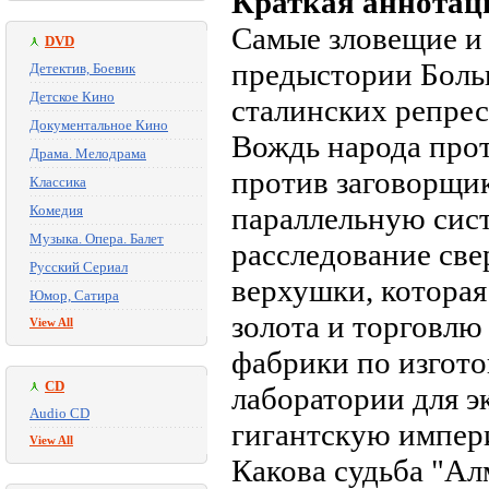
Краткая аннотац
Самые зловещие и
DVD
предыстории Боль
Детектив, Боевик
Детское Кино
сталинских репрес
Документальное Кино
Вождь народа прот
Драма. Мелодрама
против заговорщик
Классика
параллельную сис
Комедия
Музыка. Опера. Балет
расследование све
Русский Сериал
верхушки, котора
Юмор, Сатира
золота и торговлю
View All
фабрики по изгот
CD
лаборатории для 
Audio CD
гигантскую импе
View All
Какова судьба "Ал