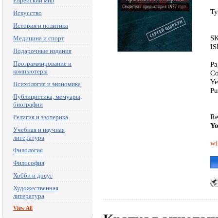
Еврейский мир
Ty
Искусство
История и политика
SK
Медицина и спорт
IS
Подарочные издания
Программирование и
Pa
компьютеры
Co
Ye
Психология и экономика
Pu
Публицистика, мемуары,
биографии
Re
Религия и эзотерика
Yo
Учебная и научная
литература
wi
Филология
Философия
Хобби и досуг
Художественная
литература
View All