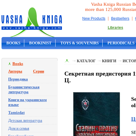
Vasha Kniga Russian B
more than 125,000 Russia
|
|
New Products
Bestsellers
Libraries
BOOKS
BOOKINIST
TOYS & SOUVENIRS
PERIODICALS
ON SALE
КАТАЛОГ
КНИГИ
ИСТОР
Books
Авторы
Серии
Секретная предистория 1
Периодика
Ц.
Букинистическая
литература
Se
Книги на украинском
языке
o
Tamizdat
Ц
Детская литература
Дом и семья
S