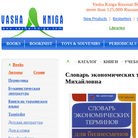
Vasha Kniga Russian B
more than 125,000 Russia
|
|
New Products
Bestsellers
Libraries
BOOKS
BOOKINIST
TOYS & SOUVENIRS
PERIODICALS
ON SALE
КАТАЛОГ
КНИГИ
УЧЕБН
Books
Авторы
Серии
Словарь экономических т
Периодика
Михайловна
Букинистическая
литература
Книги на украинском
языке
Tamizdat
Детская литература
Дом и семья