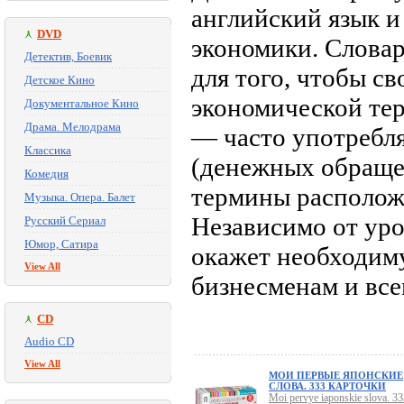
английский язык 
DVD
экономики. Слова
Детектив, Боевик
для того, чтобы с
Детское Кино
экономической те
Документальное Кино
Драма. Мелодрама
— часто употребл
Классика
(денежных обращени
Комедия
термины располож
Музыка. Опера. Балет
Независимо от уро
Русский Сериал
Юмор, Сатира
окажет необходим
View All
бизнесменам и все
CD
Audio CD
View All
МОИ ПЕРВЫЕ ЯПОНСКИЕ
СЛОВА. 333 КАРТОЧКИ
Moi pervye iaponskie slova. 33