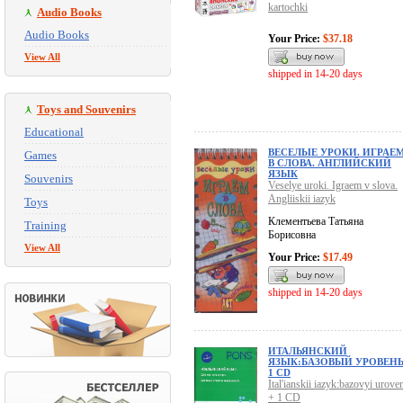
kartochki
Audio Books
Audio Books
Your Price:
$37.18
View All
shipped in 14-20 days
Toys and Souvenirs
Educational
ВЕСЕЛЫЕ УРОКИ. ИГРАЕ
Games
В СЛОВА. АНГЛИЙСКИЙ
ЯЗЫК
Souvenirs
Veselye uroki. Igraem v slova.
Angliiskii iazyk
Toys
Клементьева Татьяна
Training
Борисовна
View All
Your Price:
$17.49
shipped in 14-20 days
ИТАЛЬЯНСКИЙ
ЯЗЫК:БАЗОВЫЙ УРОВЕНЬ
1 CD
Ital'ianskii iazyk:bazovyi uroven
+ 1 CD