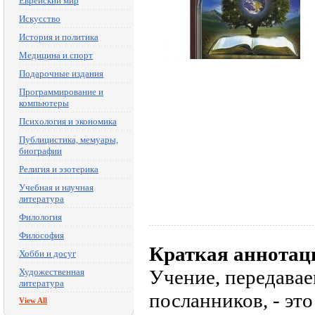
Еврейский мир
Искусство
История и политика
Медицина и спорт
Подарочные издания
Программирование и
компьютеры
Психология и экономика
Публицистика, мемуары,
биографии
Религия и эзотерика
Учебная и научная
литература
Филология
Философия
Краткая аннотац
Хобби и досуг
Учение, передава
Художественная
литература
посланников, - эт
View All