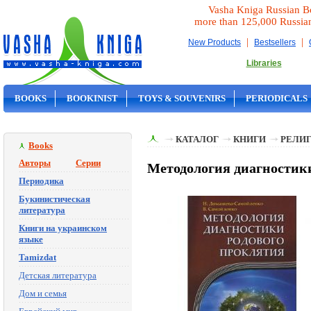
Vasha Kniga Russian B
more than 125,000 Russia
|
|
New Products
Bestsellers
Libraries
BOOKS
BOOKINIST
TOYS & SOUVENIRS
PERIODICALS
ON SALE
КАТАЛОГ
КНИГИ
РЕЛИГ
Books
Авторы
Серии
Методология диагностик
Периодика
Букинистическая
литература
Книги на украинском
языке
Tamizdat
Детская литература
Дом и семья