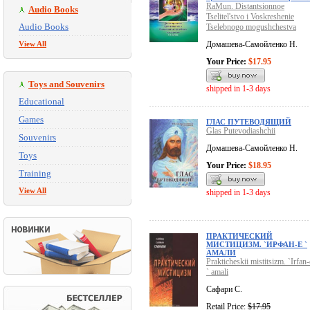
RaMun. Distantsionnoe
Audio Books
Tselitel'stvo i Voskreshenie
Audio Books
Tselebnogo mogushchestva
View All
Домашева-Самойленко Н.
Your Price:
$17.95
Toys and Souvenirs
shipped in 1-3 days
Educational
Games
ГЛАС ПУТЕВОДЯЩИЙ
Glas Putevodiashchii
Souvenirs
Домашева-Самойленко Н.
Toys
Your Price:
$18.95
Training
View All
shipped in 1-3 days
ПРАКТИЧЕСКИЙ
МИСТИЦИЗМ. `ИРФАН-Е `
АМАЛИ
Prakticheskii mistitsizm. `Irfan-
` amali
Сафари С.
Retail Price:
$17.95