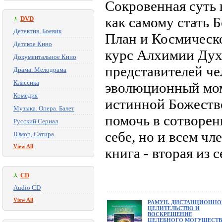
Сокровенная суть 
как самому стать 
DVD
Детектив, Боевик
План и Космическ
Детское Кино
курс Алхимии Дух
Документальное Кино
представителей че
Драма. Мелодрама
Классика
эволюционный мом
Комедия
истинной Божеств
Музыка. Опера. Балет
помочь в сотворен
Русский Сериал
себе, но и всем чл
Юмор, Сатира
View All
книга - вторая из 
CD
Audio CD
View All
РАМУН. ДИСТАНЦИОННО
ЦЕЛИТЕЛЬСТВО И
ВОСКРЕШЕНИЕ
ЦЕЛЕБНОГО МОГУЩЕСТВ