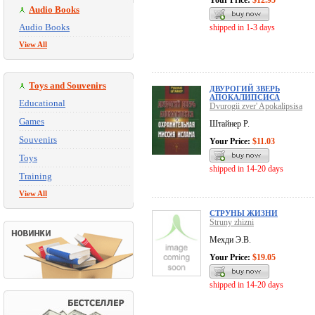
Your Price:
$12.95
Audio Books
Audio Books
shipped in 1-3 days
View All
Toys and Souvenirs
ДВУРОГИЙ ЗВЕРЬ
АПОКАЛИПСИСА
Educational
Dvurogii zver' Apokalipsisa
Games
Штайнер Р.
Souvenirs
Your Price:
$11.03
Toys
shipped in 14-20 days
Training
View All
СТРУНЫ ЖИЗНИ
Struny zhizni
Мехди Э.В.
Your Price:
$19.05
shipped in 14-20 days