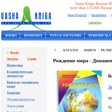
Vasha Kniga Russian B
more than 125,000 Russia
|
|
New Products
Bestsellers
Libraries
BOOKS
BOOKINIST
TOYS & SOUVENIRS
PERIODICALS
ON SALE
КАТАЛОГ
КНИГИ
РЕЛИГ
Books
Авторы
Серии
Рождение мира - Домаше
Периодика
Букинистическая
R
литература
Книги на украинском
языке
Д
Tamizdat
S
Детская литература
Дом и семья
Ty