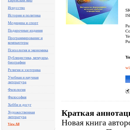
Еврейский мир
Искусство
SK
IS
История и политика
Медицина и спорт
Pa
Подарочные издания
Co
Ye
Программирование и
Pu
компьютеры
Психология и экономика
Yo
Публицистика, мемуары,
биографии
wi
Религия и эзотерика
Учебная и научная
литература
Филология
Философия
Хобби и досуг
Краткая аннотац
Художественная
литература
Новая книга авто
View All