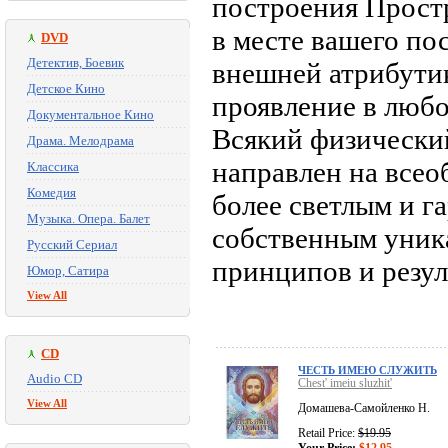
построения Простр
в месте вашего по
DVD
Детектив, Боевик
внешней атрибутик
Детское Кино
проявление в любо
Документальное Кино
Всякий физический
Драма. Мелодрама
направлен на всео
Классика
Комедия
более светлым и 
Музыка. Опера. Балет
собственным уник
Русский Сериал
принципов и резу
Юмор, Сатира
View All
CD
ЧЕСТЬ ИМЕЮ СЛУЖИТЬ
Audio CD
Chest' imeiu sluzhit'
View All
Домашева-Самойленко Н.
Retail Price:
$19.95