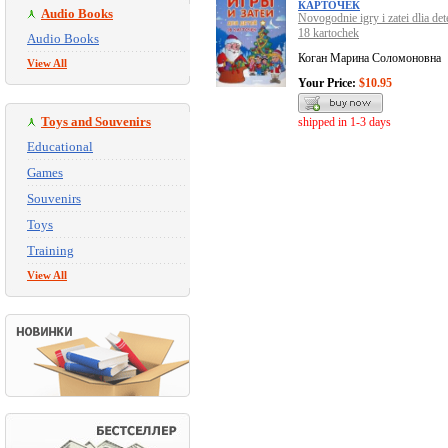
КАРТОЧЕК
Audio Books
Novogodnie igry i zatei dlia dete
18 kartochek
Audio Books
Коган Марина Соломоновна
View All
Your Price:
$10.95
Toys and Souvenirs
shipped in 1-3 days
Educational
Games
Souvenirs
Toys
Training
View All