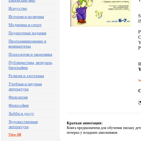
Еврейский мир
Искусство
S
История и политика
I
Медицина и спорт
P
Подарочные издания
C
Программирование и
Y
компьютеры
P
Психология и экономика
Публицистика, мемуары,
R
биографии
Y
Религия и эзотерика
w
Учебная и научная
литература
C
Филология
Философия
Хобби и досуг
Художественная
Краткая аннотация:
литература
Книга предназначена для обучения письму дет
почерка у младших школьников.
View All