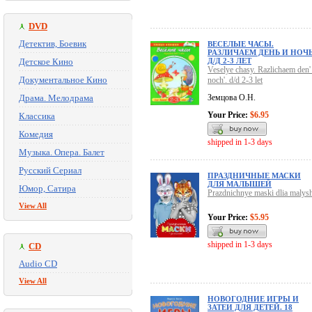
DVD
Детектив, Боевик
ВЕСЕЛЫЕ ЧАСЫ.
РАЗЛИЧАЕМ ДЕНЬ И НОЧЬ
Детское Кино
Д/Д 2-3 ЛЕТ
Veselye chasy. Razlichaem den' 
Документальное Кино
noch'. d/d 2-3 let
Драма. Мелодрама
Земцова О.Н.
Your Price:
$6.95
Классика
Комедия
shipped in 1-3 days
Музыка. Опера. Балет
Русский Сериал
ПРАЗДНИЧНЫЕ МАСКИ
ДЛЯ МАЛЫШЕЙ
Юмор, Сатира
Prazdnichnye maski dlia malysh
View All
Your Price:
$5.95
shipped in 1-3 days
CD
Audio CD
View All
НОВОГОДНИЕ ИГРЫ И
ЗАТЕИ ДЛЯ ДЕТЕЙ. 18