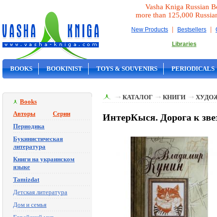
Vasha Kniga Russian B
more than 125,000 Russia
|
|
New Products
Bestsellers
Libraries
BOOKS
BOOKINIST
TOYS & SOUVENIRS
PERIODICALS
ON SALE
КАТАЛОГ
КНИГИ
ХУДО
Books
Авторы
Серии
ИнтерКыся. Дорога к звез
Периодика
Букинистическая
литература
Книги на украинском
языке
Tamizdat
Детская литература
Дом и семья