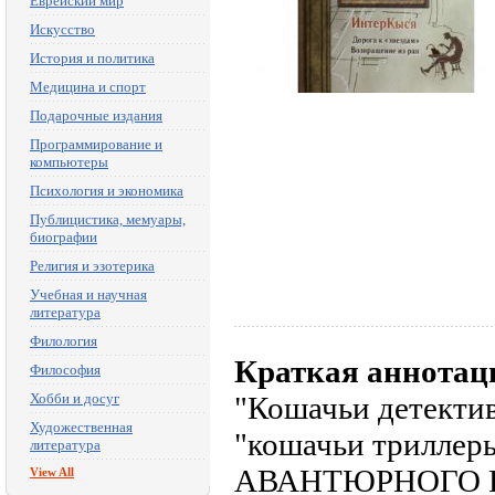
Еврейский мир
Искусство
История и политика
Медицина и спорт
Подарочные издания
Программирование и
компьютеры
Психология и экономика
Публицистика, мемуары,
биографии
Религия и эзотерика
Учебная и научная
литература
Филология
Краткая аннотац
Философия
Хобби и досуг
"Кошачьи детектив
Художественная
"кошачьи триллеры
литература
АВАНТЮРНОГО РО
View All