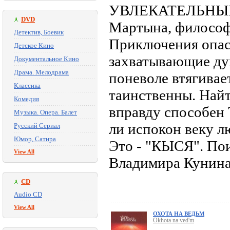
УВЛЕКАТЕЛЬНЫЕ 
DVD
Мартына, философа
Детектив, Боевик
Приключения опасн
Детское Кино
захватывающие ду
Документальное Кино
Драма. Мелодрама
поневоле втягивае
Классика
таинственны. Найт
Комедия
вправду способен
Музыка. Опера. Балет
ли испокон веку 
Русский Сериал
Юмор, Сатира
Это - "КЫСЯ". 
View All
Владимира Кунина.
CD
Audio CD
View All
ОХОТА НА ВЕДЬМ
Okhota na ved'm