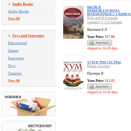
Audio Books
БЫЛИ И
НЕБЫЛИ.ГОСПОДА
Audio Books
ВОЛОНТЕРЫ.В 2-X КНИГА
Byli i nebyli.Gospoda
View All
volontery.V 2-X knigakh
Васильев Б.Л.
Toys and Souvenirs
Your Price:
$17.86
Educational
shipped in 14-20 days
Games
Souvenirs
ХУМ И ТРИ СЕСТРЫ
Toys
Khum i tri sestry
Training
Прочерк И.
View All
Your Price:
$12.83
shipped in 14-20 days