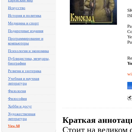
Еврейский мир
Искусство
SK
IS
История и политика
Медицина и спорт
Pa
Подарочные издания
Co
Ye
Программирование и
Pu
компьютеры
Психология и экономика
Re
Публицистика, мемуары,
Yo
биографии
Религия и эзотерика
wi
Учебная и научная
литература
Филология
Философия
Хобби и досуг
Художественная
Краткая аннотац
литература
View All
Стоит на великом