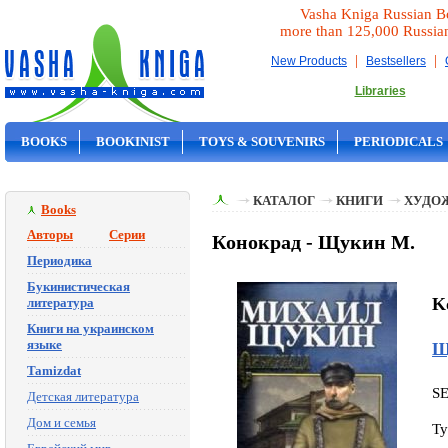
Vasha Kniga Russian B
more than 125,000 Russia
|
|
New Products
Bestsellers
Libraries
BOOKS
BOOKINIST
TOYS & SOUVENIRS
PERIODICALS
ON SALE
КАТАЛОГ
КНИГИ
ХУДО
Books
Авторы
Серии
Конокрад - Щукин М.
Периодика
Букинистическая
K
литература
Книги на украинском
языке
Щ
Tamizdat
S
Детская литература
Дом и семья
Ty