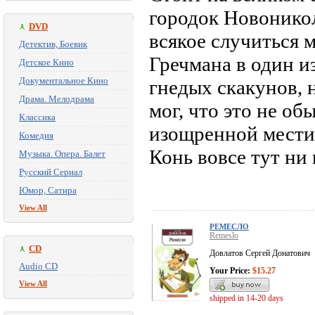
городок Новоникол
DVD
всякое случиться 
Детектив, Боевик
Гречмана в один и
Детское Кино
Документальное Кино
гнедых скакунов, 
Драма. Мелодрама
мог, что это не об
Классика
изощренной мести,
Комедия
Конь вовсе тут н
Музыка. Опера. Балет
Русский Сериал
Юмор, Сатира
View All
РЕМЕСЛО
Remeslo
CD
Довлатов Сергей Донатович
Audio CD
Your Price:
$15.27
View All
shipped in 14-20 days