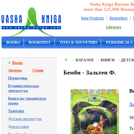
Vasha Kniga Russian B
more than 125,000 Russia
|
|
New Products
Bestsellers
Libraries
BOOKS
BOOKINIST
TOYS & SOUVENIRS
PERIODICALS
ON SALE
КАТАЛОГ
КНИГИ
ДЕТСК
Books
Авторы
Серии
Бемби - Зальтен Ф.
Периодика
Букинистическая
B
литература
Книги на украинском
языке
З
Tamizdat
S
Детская литература
Дом и семья
Ty