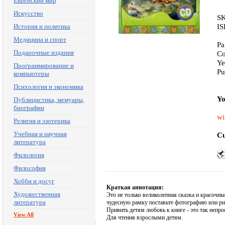
Еврейский мир
Искусство
SK
IS
История и политика
Медицина и спорт
Pa
Подарочные издания
Co
Ye
Программирование и
Pu
компьютеры
Психология и экономика
Yo
Публицистика, мемуары,
биографии
wi
Религия и эзотерика
Учебная и научная
Cu
литература
Филология
Философия
Хобби и досуг
Краткая аннотация:
Художественная
Это не только великолепная сказка и красочны
литература
чудесную рамку поставьте фотографию или р
Привить детям любовь к книге - это так непро
View All
Для чтения взрослыми детям.