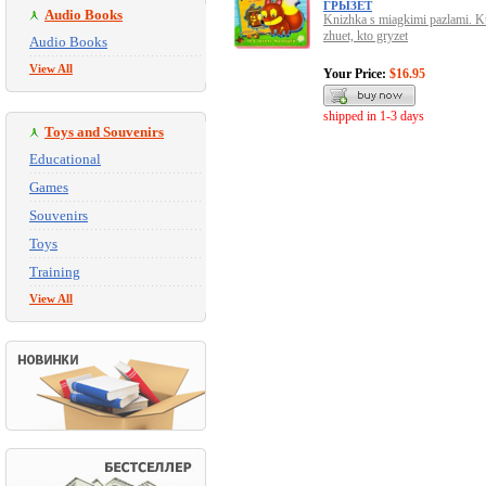
ГРЫЗЁТ
Audio Books
Knizhka s miagkimi pazlami. K
zhuet, kto gryzet
Audio Books
View All
Your Price:
$16.95
shipped in 1-3 days
Toys and Souvenirs
Educational
Games
Souvenirs
Toys
Training
View All