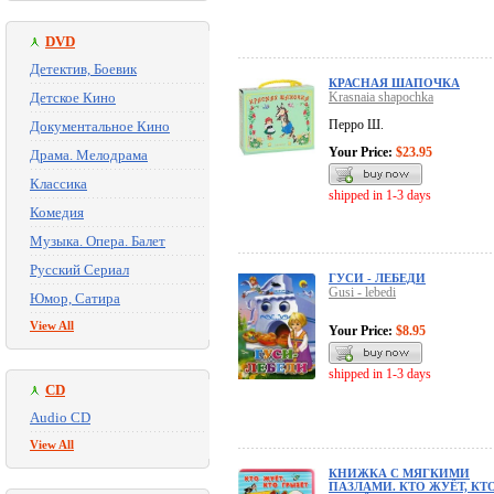
DVD
Детектив, Боевик
КРАСНАЯ ШАПОЧКА
Детское Кино
Krasnaia shapochka
Перро Ш.
Документальное Кино
Your Price:
$23.95
Драма. Мелодрама
Классика
shipped in 1-3 days
Комедия
Музыка. Опера. Балет
Русский Сериал
ГУСИ - ЛЕБЕДИ
Gusi - lebedi
Юмор, Сатира
View All
Your Price:
$8.95
shipped in 1-3 days
CD
Audio CD
View All
КНИЖКА С МЯГКИМИ
ПАЗЛАМИ. КТО ЖУЁТ, КТ