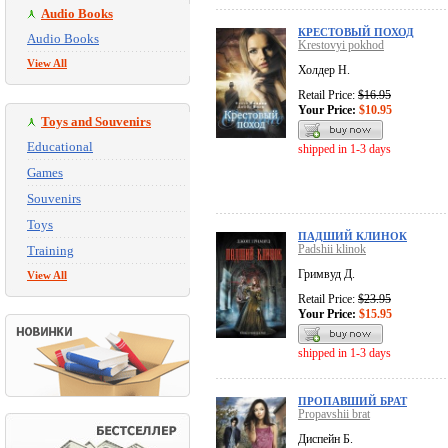
Audio Books
КРЕСТОВЫЙ ПОХОД
Audio Books
Krestovyi pokhod
View All
Холдер Н.
Retail Price:
$16.95
Your Price:
$10.95
Toys and Souvenirs
Educational
shipped in 1-3 days
Games
Souvenirs
Toys
ПАДШИЙ КЛИНОК
Padshii klinok
Training
Гримвуд Д.
View All
Retail Price:
$23.95
Your Price:
$15.95
shipped in 1-3 days
ПРОПАВШИЙ БРАТ
Propavshii brat
Диспейн Б.