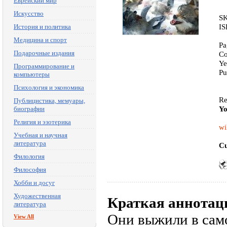
Еврейский мир
Искусство
SK
IS
История и политика
Медицина и спорт
Pa
Подарочные издания
Co
Ye
Программирование и
Pu
компьютеры
Психология и экономика
Re
Публицистика, мемуары,
Yo
биографии
Религия и эзотерика
wi
Учебная и научная
литература
Cu
Филология
Философия
Хобби и досуг
Художественная
Краткая аннотац
литература
Они выжили в сам
View All