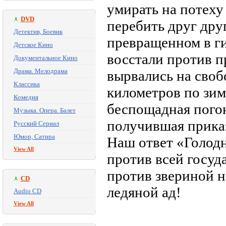
умирать на потеху
DVD
перебить друг дру
Детектив, Боевик
превращенном в г
Детское Кино
восстали против
Документальное Кино
Драма. Мелодрама
вырвались на своб
Классика
километров по зим
Комедия
беспощадная погон
Музыка. Опера. Балет
получившая прик
Русский Сериал
Юмор, Сатира
Наш ответ «Голод
View All
против всей госуд
против звериной н
CD
ледяной ад!
Audio CD
View All