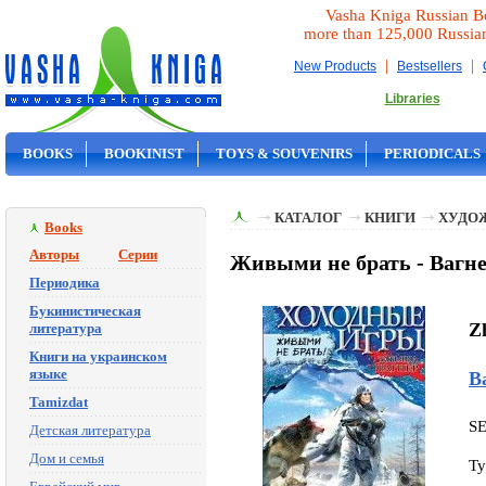
Vasha Kniga Russian B
more than 125,000 Russia
|
|
New Products
Bestsellers
Libraries
BOOKS
BOOKINIST
TOYS & SOUVENIRS
PERIODICALS
ON SALE
КАТАЛОГ
КНИГИ
ХУДО
Books
Авторы
Серии
Живыми не брать - Вагн
Периодика
Букинистическая
Z
литература
Книги на украинском
языке
В
Tamizdat
S
Детская литература
Дом и семья
Ty