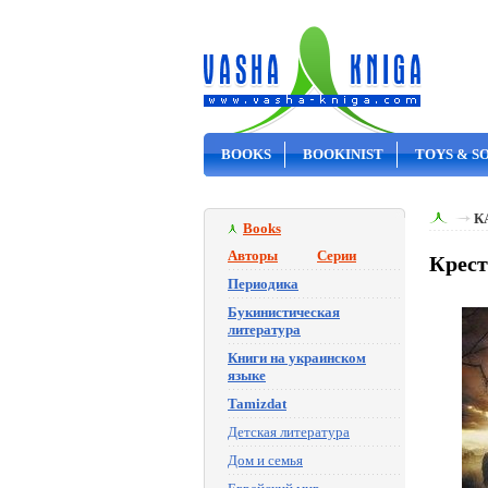
BOOKS
BOOKINIST
TOYS & S
ON SALE
К
Books
Авторы
Серии
Крест
Периодика
Букинистическая
литература
Книги на украинском
языке
Tamizdat
Детская литература
Дом и семья