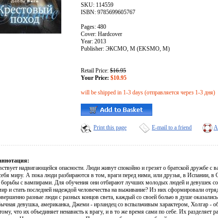
SKU: 114559
ISBN: 9785699605767
Pages: 480
Cover: Hardcover
Year: 2013
Publisher: ЭКСМО, М (EKSMO, M)
Retail Price:
$16.95
Your Price:
$10.95
will be shipped in 1-3 days (отправляется через 1-3 дня)
Print this page
E-mail to a friend
A
аннотация:
вствует надвигающейся опасности. Люди живут спокойно и грезят о братской дружбе с 
себя миру. А пока люди разбираются в том, враги перед ними, или друзья, в Испании, 
 борьбы с вампирами. Для обучения они отбирают лучших молодых людей и девушек со
мир и стать последней надеждой человечества на выживание? Из них сформировали отряд
овершенно разные люди с разных концов света, каждый со своей болью в душе оказались 
бычная девушка, американка, Джеми - ирландец со вспыльчивым характером, Холгар - об
тому, что их объединяет ненависть к врагу, и в то же время сами по себе. Их разделяет ра