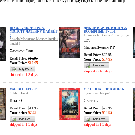
 вещи. Но они - отряд охотников. Поэтому они будут идти к общей цели до конца.
ШКОЛА МОНСТРОВ.
ДИКИЕ КАРТЫ. КНИГА 2.
МОНСТР ЛАЗЕЙКУ НАЙДЁТ
КОЗЫРНЫЕ ТУЗЫ.
!
Dikie karty. Kniga 2. Kozyrnye
Shkola Monstrov. Monstr lazeiku
tuzy.
naidet !
Мартин Джордж Р.Р.
Харрисон Лизи
Retail Price:
$22.95
Retail Price:
$16.95
Your Price:
$14.95
Your Price:
$10.95
shipped in 1-3 days
shipped in 1-3 days
САБЛЯ И КРЕСТ
ОГНЕННАЯ ЛЕТОПИСЬ
Sablia i krest
Ognennaia letopis'
Говда О.
Стивенс Д.
Retail Price:
$11.95
Retail Price:
$22.95
Your Price:
$7.95
Your Price:
$14.95
shipped in 1-3 days
shipped in 1-3 days