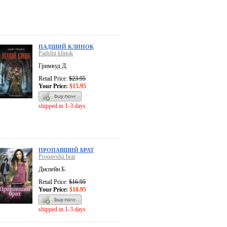
ПАДШИЙ КЛИНОК
Padshii klinok
Гримвуд Д.
Retail Price:
$23.95
Your Price:
$15.95
shipped in 1-3 days
ПРОПАВШИЙ БРАТ
Propavshii brat
Диспейн Б.
Retail Price:
$16.95
Your Price:
$10.95
shipped in 1-3 days