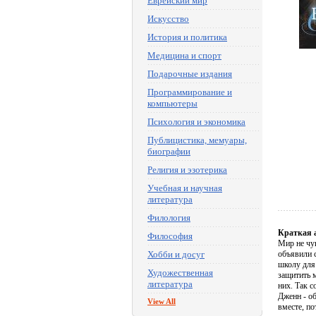
Еврейский мир
Искусство
История и политика
Медицина и спорт
Подарочные издания
Программирование и
компьютеры
Психология и экономика
Публицистика, мемуары,
биографии
Религия и эзотерика
Учебная и научная
литература
Филология
Краткая 
Философия
Мир не чу
Хобби и досуг
объявили 
школу для
Художественная
защитить 
литература
них. Так с
Дженн - о
View All
вместе, по