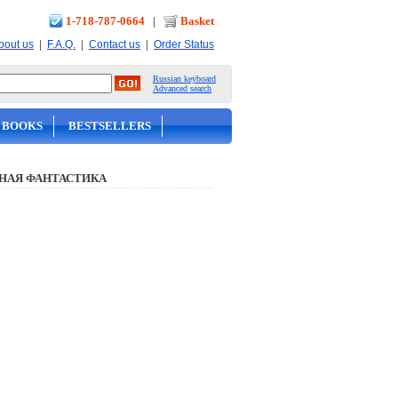
1-718-787-0664
|
Basket
|
|
|
bout us
F.A.Q.
Contact us
Order Status
Russian keyboard
Advanced search
 BOOKS
BESTSELLERS
НАЯ ФАНТАСТИКА