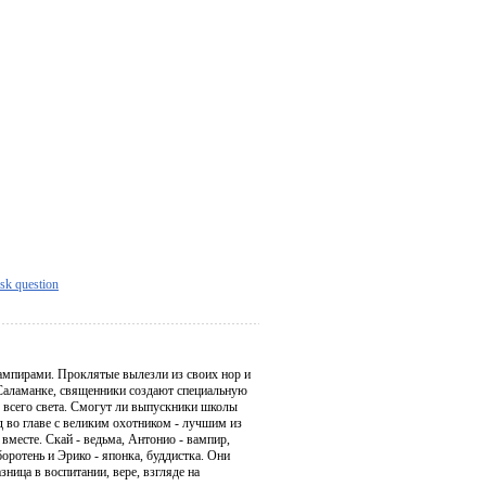
sk question
вампирами. Проклятые вылезли из своих нор и
в Саламанке, священники создают специальную
 всего света. Смогут ли выпускники школы
 во главе с великим охотником - лучшим из
вместе. Скай - ведьма, Антонио - вампир,
оротень и Эрико - японка, буддистка. Они
зница в воспитании, вере, взгляде на