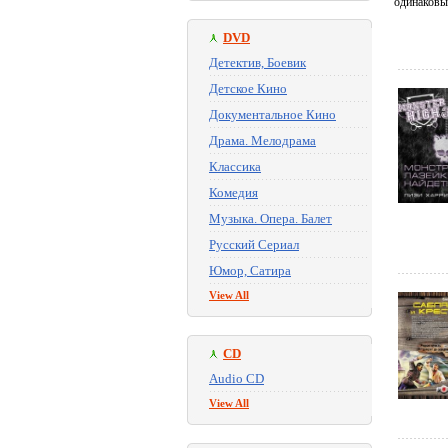
одинаковые
DVD
Детектив, Боевик
Детское Кино
Документальное Кино
Драма. Мелодрама
Классика
Комедия
Музыка. Опера. Балет
Русский Сериал
Юмор, Сатира
View All
CD
Audio CD
View All