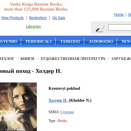
Vasha Kniga Russian Books,
more than 125,000 Russian Books.
|
Home
A
|
|
New Products
Bestsellers
On Sale
Libraries
OUVENIRS
PERIODICALS
TAMIZDAT
AUDOBOOKS
NEW
АТАЛОГ
КНИГИ
ХУДОЖЕСТВЕННАЯ ЛИТЕРАТУРА
ЗАРУБЕЖ
овый поход - Холдер Н.
Krestovyi pokhod
Холдер Н.
(Kholder N.)
SERIA:
Сумерки
Type :
Books