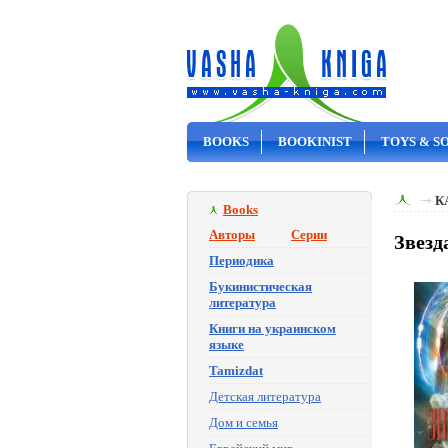
BOOKS
BOOKINIST
TOYS & S
ON SALE
К
Books
Авторы
Серии
Звезд
Периодика
Букинистическая
литература
Книги на украинском
языке
Tamizdat
Детская литература
Дом и семья