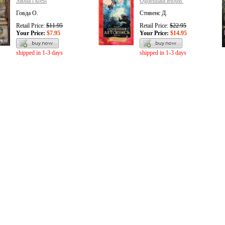
Sablia i krest
Ognennaia letopis'
Говда О.
Стивенс Д.
Retail Price:
$11.95
Retail Price:
$22.95
Your Price:
$7.95
Your Price:
$14.95
shipped in 1-3 days
shipped in 1-3 days