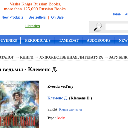
Vasha Kniga Russian Books,
more than 125,000 Russian Books.
|
Home
A
|
|
New Products
Bestsellers
On Sale
Libraries
OUVENIRS
PERIODICALS
TAMIZDAT
AUDOBOOKS
NEW
АТАЛОГ
КНИГИ
ХУДОЖЕСТВЕННАЯ ЛИТЕРАТУРА
ЗАРУБЕЖ
а ведьмы - Клеменс Д.
Zvezda ved'my
Клеменс Д.
(Klemens D.)
SERIA:
Книга-фантазия
Type :
Books