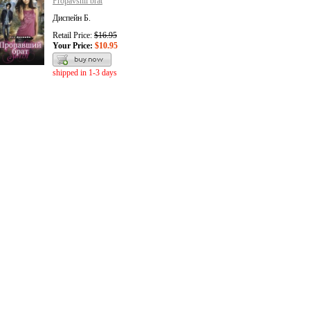
Propavshii brat
Диспейн Б.
Retail Price:
$16.95
Your Price:
$10.95
shipped in 1-3 days