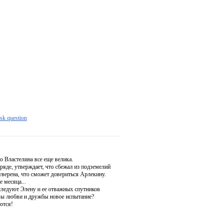
sk question
о Властелина все еще велика.
яде, утверждает, что сбежал из подземелий
уверена, что сможет довериться Арлекину.
 месяца...
следуют Элену и ее отважных спутников
узы любви и дружбы новое испытание?
ются!