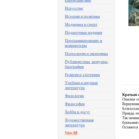
Еврейский мир
Искусство
История и политика
Медицина и спорт
Подарочные издания
Программирование и
компьютеры
Психология и экономика
Публицистика, мемуары,
биографии
Религия и эзотерика
Учебная и научная
литература
Краткая 
Филология
Опасное с
Философия
Вернувшис
Блэкхолла
Хобби и досуг
Правда, он
Так начин
Художественная
буквально
литература
Останется
View All