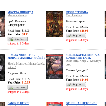
МОСКВА НИКОГДА
МЕЧИ ЛЕГИОНА
Moskva nikogda
Mechi legiona
Брайт Владимир
Тертлдав Гарри.
Владимирович
Retail Price:
$25.95
Retail Price:
$13.95
Your Price:
$16.95
Your Price:
$8.95
shipped in 1-3 days
shipped in 1-3 days
ШКОЛА МОНСТРОВ.
ДИКИЕ КАРТЫ. КНИГА 2.
МОНСТР ЛАЗЕЙКУ НАЙДЁТ
КОЗЫРНЫЕ ТУЗЫ.
!
Dikie karty. Kniga 2. Kozyrnye
Shkola Monstrov. Monstr lazeiku
tuzy.
naidet !
Мартин Джордж Р.Р.
Харрисон Лизи
Retail Price:
$22.95
Retail Price:
$16.95
Your Price:
$14.95
Your Price:
$10.95
shipped in 1-3 days
shipped in 1-3 days
САБЛЯ И КРЕСТ
ОГНЕННАЯ ЛЕТОПИСЬ