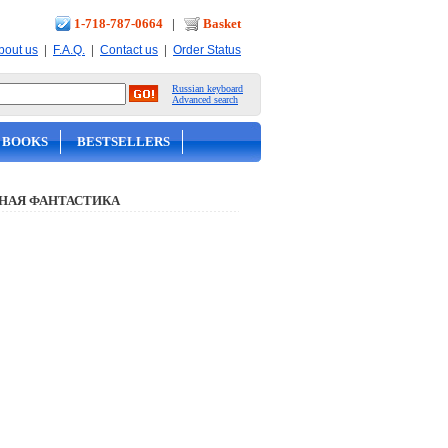
1-718-787-0664
|
Basket
|
|
|
bout us
F.A.Q.
Contact us
Order Status
Russian keyboard
Advanced search
 BOOKS
BESTSELLERS
НАЯ ФАНТАСТИКА