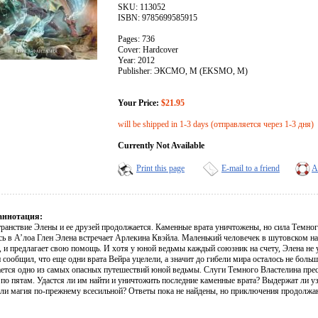
SKU: 113052
ISBN: 9785699585915
Pages: 736
Cover: Hardcover
Year: 2012
Publisher: ЭКСМО, М (EKSMO, M)
Your Price:
$21.95
will be shipped in 1-3 days (отправляется через 1-3 дня)
Currently Not Available
Print this page
E-mail to a friend
A
аннотация:
транствие Элены и ее друзей продолжается. Каменные врата уничтожены, но сила Темног
ь в А’лоа Глен Элена встречает Арлекина Квэйла. Маленький человечек в шутовском нар
, и предлагает свою помощь. И хотя у юной ведьмы каждый союзник на счету, Элена не 
 сообщил, что еще одни врата Вейра уцелели, а значит до гибели мира осталось не больше
ается одно из самых опасных путешествий юной ведьмы. Слуги Темного Властелина пре
 по пятам. Удастся ли им найти и уничтожить последние каменные врата? Выдержат ли 
 ли магия по-прежнему всесильной? Ответы пока не найдены, но приключения продолжа