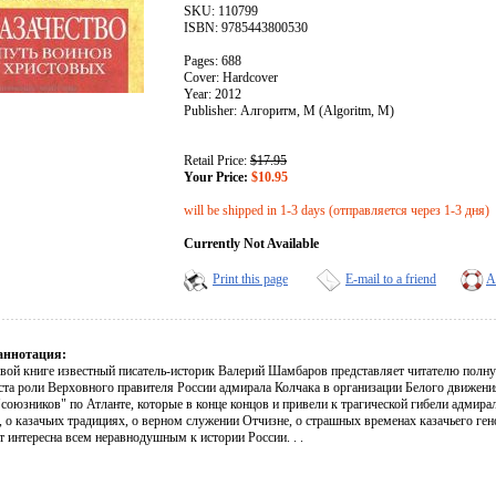
SKU: 110799
ISBN: 9785443800530
Pages: 688
Cover: Hardcover
Year: 2012
Publisher: Алгоритм, М (Algoritm, M)
Retail Price:
$17.95
Your Price:
$10.95
will be shipped in 1-3 days (отправляется через 1-3 дня)
Currently Not Available
Print this page
E-mail to a friend
A
аннотация:
овой книге известный писатель-историк Валерий Шамбаров представляет читателю полну
ста роли Верховного правителя России адмирала Колчака в организации Белого движения
союзников" по Атланте, которые в конце концов и привели к трагической гибели адмирал
, о казачьих традициях, о верном служении Отчизне, о страшных временах казачьего ген
т интересна всем неравнодушным к истории России. . .