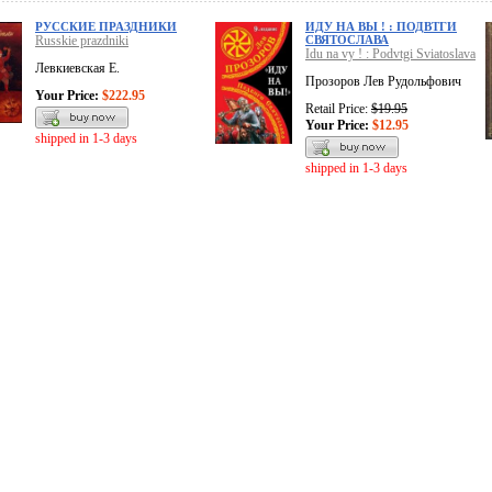
РУССКИЕ ПРАЗДНИКИ
ИДУ НА ВЫ ! : ПОДВТГИ
Russkie prazdniki
СВЯТОСЛАВА
Idu na vy ! : Podvtgi Sviatoslava
Левкиевская Е.
Прозоров Лев Рудольфович
Your Price:
$222.95
Retail Price:
$19.95
Your Price:
$12.95
shipped in 1-3 days
shipped in 1-3 days