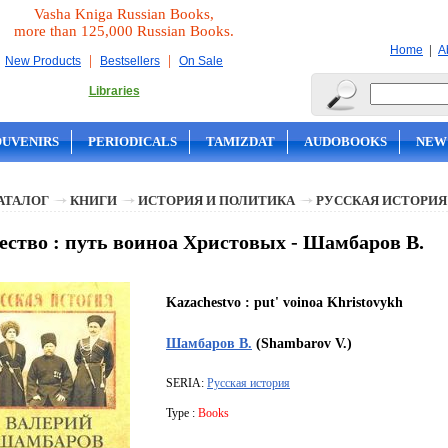
Vasha Kniga Russian Books,
more than 125,000 Russian Books.
|
Home
A
|
|
New Products
Bestsellers
On Sale
Libraries
OUVENIRS
PERIODICALS
TAMIZDAT
AUDOBOOKS
NEW
АТАЛОГ
КНИГИ
ИСТОРИЯ И ПОЛИТИКА
РУССКАЯ ИСТОРИЯ
ество : путь воиноа Христовых - Шамбаров В.
Kazachestvo : put' voinoa Khristovykh
Шамбаров В.
(Shambarov V.)
SERIA:
Русская история
Type :
Books