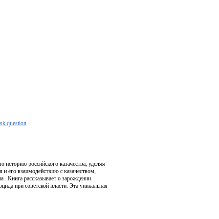
sk question
ю историю российского казачества, уделяя
 и его взаимодействию с казачеством,
а. .Книга рассказывает о зарождении
оцида при советской власти. Эта уникальная