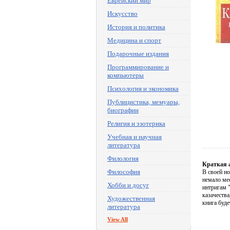
Еврейский мир
Искусство
История и политика
Медицина и спорт
Подарочные издания
Программирование и
компьютеры
Психология и экономика
Публицистика, мемуары,
биографии
Религия и эзотерика
Учебная и научная
литература
Филология
Краткая 
Философия
В своей н
немало ме
Хобби и досуг
интригам "
казачества
Художественная
книга буде
литература
View All