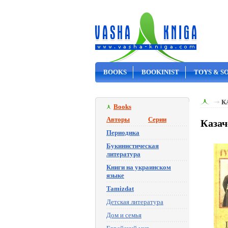
BOOKS
BOOKINIST
TOYS & S
ON SALE
К
Books
Авторы
Серии
Казач
Периодика
Букинистическая
литература
Книги на украинском
языке
Tamizdat
Детская литература
Дом и семья