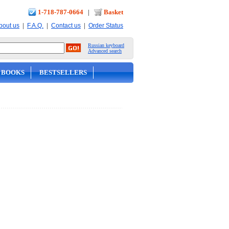
1-718-787-0664
|
Basket
|
|
|
bout us
F.A.Q.
Contact us
Order Status
Russian keyboard
Advanced search
 BOOKS
BESTSELLERS