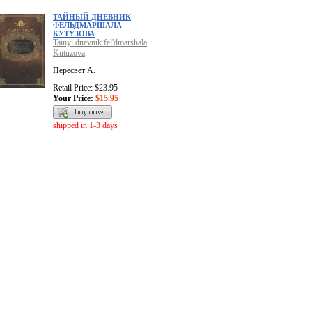
ТАЙНЫЙ ДНЕВНИК
ФЕЛЬДМАРШАЛА
КУТУЗОВА
Tainyi dnevnik fel'dmarshala
Kutuzova
Пересвет А.
Retail Price:
$23.95
Your Price:
$15.95
shipped in 1-3 days