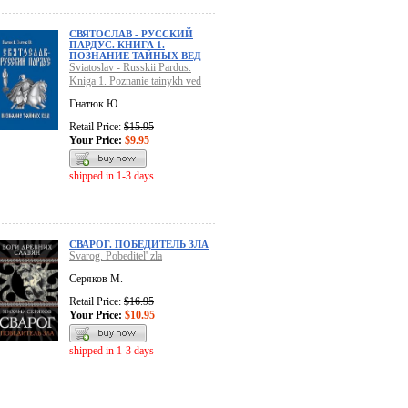
СВЯТОСЛАВ - РУССКИЙ
ПАРДУС. КНИГА 1.
ПОЗНАНИЕ ТАЙНЫХ ВЕД
Sviatoslav - Russkii Pardus.
Kniga 1. Poznanie tainykh ved
Гнатюк Ю.
Retail Price:
$15.95
Your Price:
$9.95
shipped in 1-3 days
СВАРОГ. ПОБЕДИТЕЛЬ ЗЛА
Svarog. Pobeditel' zla
Серяков М.
Retail Price:
$16.95
Your Price:
$10.95
shipped in 1-3 days