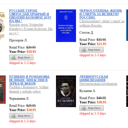
РУССКИЕ ГЕРОИ.
ЧЕРНОСОТЕНЦЫ: ЖИЗНЬ
СВЯТОСЛАВ ХРАБРЫЙ И
И СМЕРТЬ ЗА ВЕЛИКУЮ
ЕВПАТИЙ КОЛОВРАТ. ИДУ
РОССИЮ.
НА ВЫ !
Chernosotentsy: zhizn' i smert' za
Russkie geroi. Sviatoslav
velikuiu Rossiiu.
Khrabryi i Evpatii Kolovrat. Idu
Стогов Д.
na vy !
Retail Price:
$35.95
Прозоров Л.
Your Price:
$21.95
Retail Price:
$29.95
Your Price:
$18.95
shipped in 1-3 days
shipped in 1-3 days
ПУШКИН И РОМАНОВЫ.
ДРЕВНЕРУССКАЯ
ВЕЛИКИЕ ДИНАСТИИ В
ЦИВИЛИЗАЦИЯ
ЗЕРКАЛЕ ВЕКОВ
Drevnerusskaia tsivilizatsiia
Pushkin i Romanovy. Velikie
Кузьмин А.
dinastii v zerkale vekov
Retail Price:
$46.95
Черкашина Л.
Your Price:
$30.95
Retail Price:
$29.95
Your Price:
$18.95
shipped in 1-3 days
shipped in 1-3 days