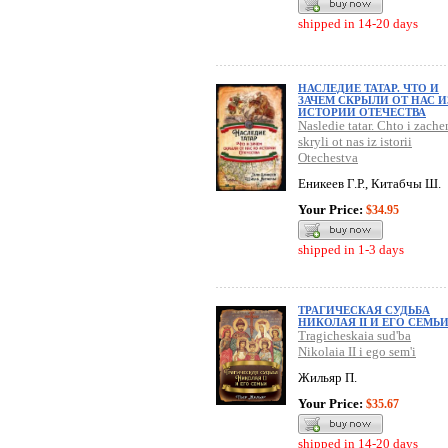
shipped in 14-20 days
НАСЛЕДИЕ ТАТАР. ЧТО И
ЗАЧЕМ СКРЫЛИ ОТ НАС И
ИСТОРИИ ОТЕЧЕСТВА
Nasledie tatar. Chto i zach
skryli ot nas iz istorii
Otechestva
Еникеев Г.Р., Китабчы Ш.
Your Price:
$34.95
shipped in 1-3 days
ТРАГИЧЕСКАЯ СУДЬБА
НИКОЛАЯ II И ЕГО СЕМЬ
Tragicheskaia sud'ba
Nikolaia II i ego sem'i
Жильяр П.
Your Price:
$35.67
shipped in 14-20 days