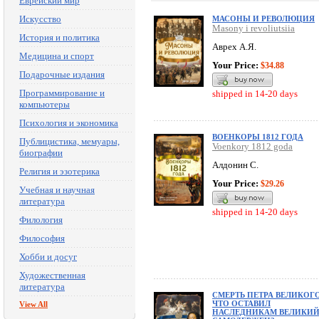
Еврейский мир
Искусство
МАСОНЫ И РЕВОЛЮЦИЯ
Masony i revoliutsiia
История и политика
Аврех А.Я.
Медицина и спорт
Your Price:
$34.88
Подарочные издания
Программирование и
shipped in 14-20 days
компьютеры
Психология и экономика
ВОЕНКОРЫ 1812 ГОДА
Публицистика, мемуары,
Voenkory 1812 goda
биографии
Алдонин С.
Религия и эзотерика
Your Price:
$29.26
Учебная и научная
литература
shipped in 14-20 days
Филология
Философия
Хобби и досуг
Художественная
литература
СМЕРТЬ ПЕТРА ВЕЛИКОГО
ЧТО ОСТАВИЛ
View All
НАСЛЕДНИКАМ ВЕЛИКИ