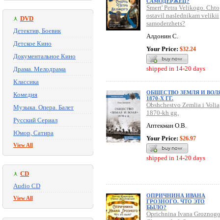
САМОДЕРЖЕЦ?
Smert' Petra Velikogo. Chto
ostavil naslednikam velikii
DVD
samoderzhets?
Детектив, Боевик
Алдонин С.
Детское Кино
Your Price:
$32.24
Документальное Кино
shipped in 14-20 days
Драма. Мелодрама
Классика
ОБЩЕСТВО ЗЕМЛЯ И ВОЛ
Комедия
1870-Х ГГ.
Obshchestvo Zemlia i Volia
Музыка. Опера. Балет
1870-kh gg.
Русский Сериал
Аптекман О.В.
Юмор, Сатира
Your Price:
$26.97
View All
shipped in 14-20 days
CD
Audio CD
ОПРИЧНИНА ИВАНА
View All
ГРОЗНОГО. ЧТО ЭТО
БЫЛО?
Oprichnina Ivana Groznogo