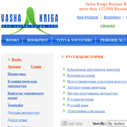
Vasha Kniga Russian B
more than 125,000 Russia
|
|
New Products
Bestsellers
Libraries
BOOKS
BOOKINIST
TOYS & SOUVENIRS
PERIODICALS
ON SALE
РУССКАЯ ИСТОРИЯ
Books
Авторы
Серии
Educational and training materials
Периодика
Военная история
Букинистическая
Искусствоведение и история искусст
литература
Литературные мемуары
Книги на украинском
Научно-популярная литература
языке
Русская история
Tamizdat
Русский язык
Этнография и фольклор
Детская литература
Дом и семья
Sort By: