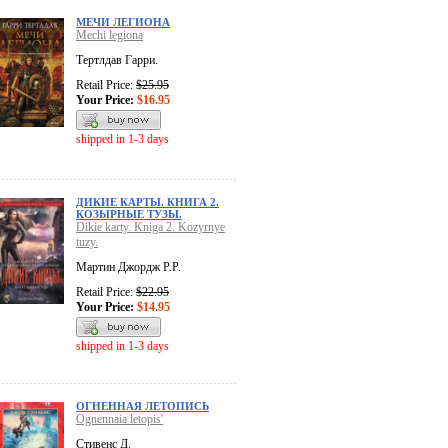
МЕЧИ ЛЕГИОНА
Mechi legiona
Тертлдав Гарри.
Retail Price:
$25.95
Your Price:
$16.95
shipped in 1-3 days
ДИКИЕ КАРТЫ. КНИГА 2.
КОЗЫРНЫЕ ТУЗЫ.
Dikie karty. Kniga 2. Kozyrnye
tuzy.
Мартин Джордж Р.Р.
Retail Price:
$22.95
Your Price:
$14.95
shipped in 1-3 days
ОГНЕННАЯ ЛЕТОПИСЬ
Ognennaia letopis'
Стивенс Д.