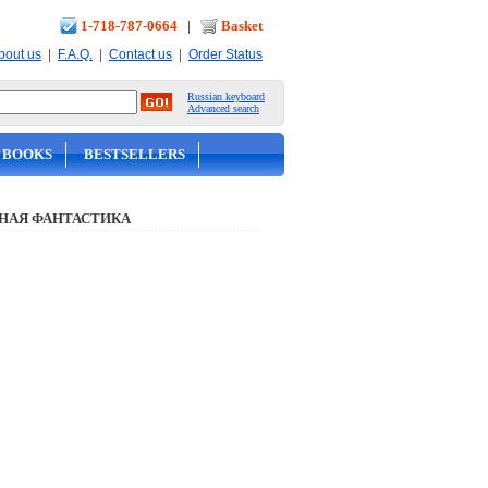
1-718-787-0664
|
Basket
|
|
|
bout us
F.A.Q.
Contact us
Order Status
Russian keyboard
Advanced search
 BOOKS
BESTSELLERS
НАЯ ФАНТАСТИКА