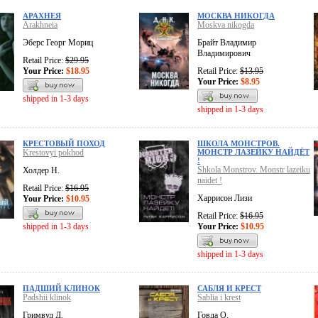
АРАХНЕЯ
МОСКВА НИКОГДА
Arakhneia
Moskva nikogda
Эберс Георг Мориц
Брайт Владимир
Владимирович
Retail Price:
$29.95
Your Price:
$18.95
Retail Price:
$13.95
Your Price:
$8.95
shipped in 1-3 days
shipped in 1-3 days
КРЕСТОВЫЙ ПОХОД
ШКОЛА МОНСТРОВ.
Krestovyi pokhod
МОНСТР ЛАЗЕЙКУ НАЙДЁТ
!
Shkola Monstrov. Monstr lazeiku
Холдер Н.
naidet !
Retail Price:
$16.95
Харрисон Лизи
Your Price:
$10.95
Retail Price:
$16.95
shipped in 1-3 days
Your Price:
$10.95
shipped in 1-3 days
ПАДШИЙ КЛИНОК
САБЛЯ И КРЕСТ
Padshii klinok
Sablia i krest
Гримвуд Д.
Говда О.