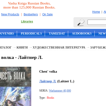
Vasha Kniga Russian Books,
more than 125,000 Russian Books.
|
Home
A
|
|
New Products
Bestsellers
On Sale
Libraries
OUVENIRS
PERIODICALS
TAMIZDAT
AUDOBOOKS
NEW
АТАЛОГ
КНИГИ
ХУДОЖЕСТВЕННАЯ ЛИТЕРАТУРА
ЗАРУБЕЖ
 волка - Лайтнер Л.
Chest' volka
Лайтнер Л.
(Laitner L.)
SERIA:
Warhammer 40,000
Type :
Books