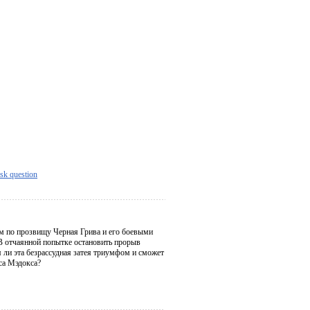
sk question
м по прозвищу Черная Грива и его боевыми
В отчаянной попытке остановить прорыв
 ли эта безрассудная затея триумфом и сможет
оса Мэдокса?