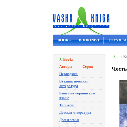
BOOKS
BOOKINIST
TOYS & S
ON SALE
К
Books
Авторы
Серии
Честь
Периодика
Букинистическая
литература
Книги на украинском
языке
Tamizdat
Детская литература
Дом и семья