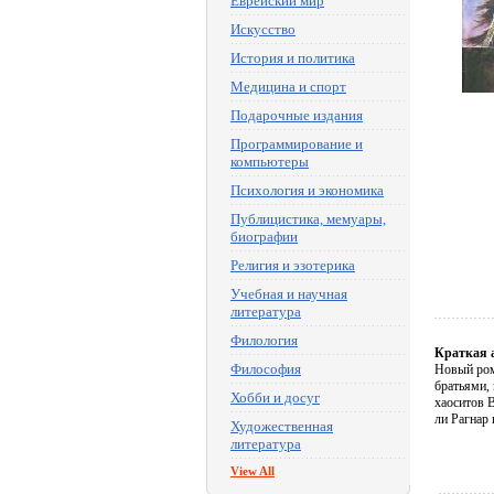
Еврейский мир
Искусство
История и политика
Медицина и спорт
Подарочные издания
Программирование и
компьютеры
Психология и экономика
Публицистика, мемуары,
биографии
Религия и эзотерика
Учебная и научная
литература
Филология
Краткая 
Философия
Новый ром
братьями,
Хобби и досуг
хаоситов 
ли Рагнар 
Художественная
литература
View All