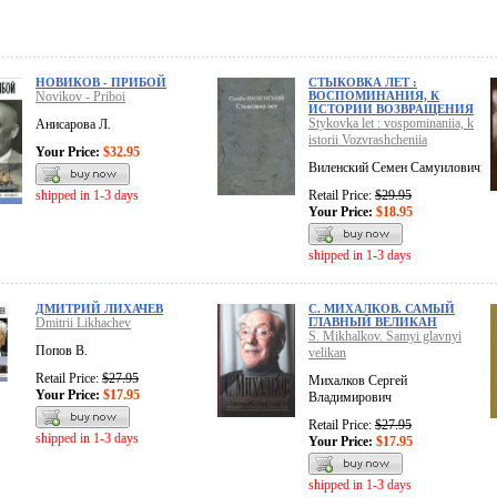
НОВИКОВ - ПРИБОЙ
СТЫКОВКА ЛЕТ :
Novikov - Priboi
ВОСПОМИНАНИЯ, К
ИСТОРИИ ВОЗВРАЩЕНИЯ
Stykovka let : vospominaniia, k
Анисарова Л.
istorii Vozvrashcheniia
Your Price:
$32.95
Виленский Семен Самуилович
shipped in 1-3 days
Retail Price:
$29.95
Your Price:
$18.95
shipped in 1-3 days
ДМИТРИЙ ЛИХАЧЕВ
С. МИХАЛКОВ. САМЫЙ
Dmitrii Likhachev
ГЛАВНЫЙ ВЕЛИКАН
S. Mikhalkov. Samyi glavnyi
Попов В.
velikan
Retail Price:
$27.95
Михалков Сергей
Your Price:
$17.95
Владимирович
Retail Price:
$27.95
shipped in 1-3 days
Your Price:
$17.95
shipped in 1-3 days