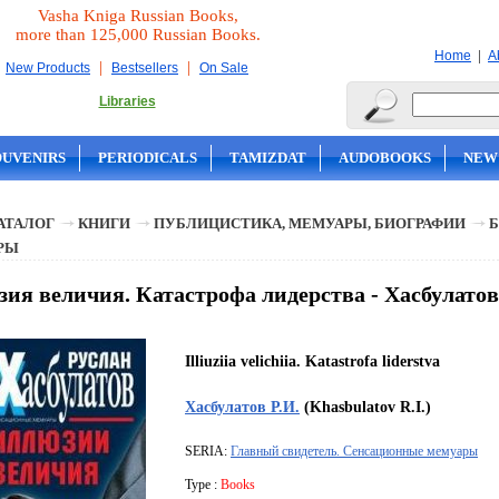
Vasha Kniga Russian Books,
more than 125,000 Russian Books.
|
Home
A
|
|
New Products
Bestsellers
On Sale
Libraries
OUVENIRS
PERIODICALS
TAMIZDAT
AUDOBOOKS
NEW
АТАЛОГ
КНИГИ
ПУБЛИЦИСТИКА, МЕМУАРЫ, БИОГРАФИИ
Б
РЫ
ия величия. Катастрофа лидерства - Хасбулатов
Illiuziia velichiia. Katastrofa liderstva
Хасбулатов Р.И.
(Khasbulatov R.I.)
SERIA:
Главный свидетель. Сенсационные мемуары
Type :
Books