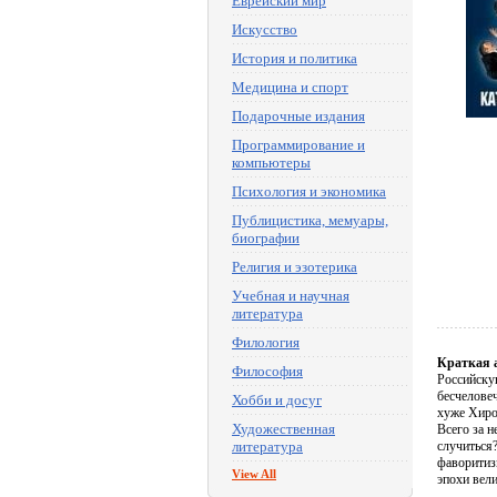
Еврейский мир
Искусство
История и политика
Медицина и спорт
Подарочные издания
Программирование и
компьютеры
Психология и экономика
Публицистика, мемуары,
биографии
Религия и эзотерика
Учебная и научная
литература
Филология
Краткая 
Философия
Российскую
бесчелове
Хобби и досуг
хуже Хиро
Художественная
Всего за н
литература
случиться?
фаворитиз
View All
эпохи вел