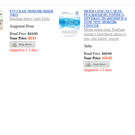
РУССКАЯ ЛЮБОВЬ ЯНКИ
МЕНЯ СПАСЛА СЛЕЗА.
ДЖО
РЕАЛЬНАЯ ИСТОРИЯ О
Russkaia liubov' ianki Dzho
ХРУПКОСТИ ЖИЗНИ И О
ТОМ, ЧТО ЛЮБОВЬ
СПОСОБ
Андронов Иона
Menia spasla sleza. Real'naia
Retail Price:
$13.95
istoriia o khrupkosti zhizni i o
Your Price:
$8.95
tom, chto liubov' sposob
Либи
shipped in 1-3 days
Retail Price:
$16.95
Your Price:
$10.95
shipped in 1-3 days