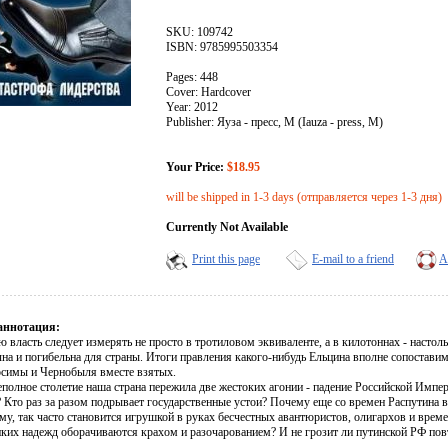
SKU: 109742
ISBN: 9785995503354
Pages: 448
Cover: Hardcover
Year: 2012
Publisher: Яуза - пресс, М (Iauza - press, M)
Your Price:
$18.95
will be shipped in 1-3 days (отправляется через 1-3 дня)
Currently Not Available
Print this page
E-mail to a friend
A
аннотация:
 власть следует измерять не просто в тротиловом эквиваленте, а в килотоннах - настол
чна и погибельна для страны. Итоги правления какого-нибудь Ельцина вполне сопостави
симы и Чернобыля вместе взятых.
еполное столетие наша страна пережила две жестоких агонии - падение Российской Импе
 Кто раз за разом подрывает государственные устои? Почему еще со времен Распутина в
му, так часто становится игрушкой в руках бесчестных авантюристов, олигархов и врем
иких надежд оборачиваются крахом и разочарованием? И не грозит ли путинской РФ повт