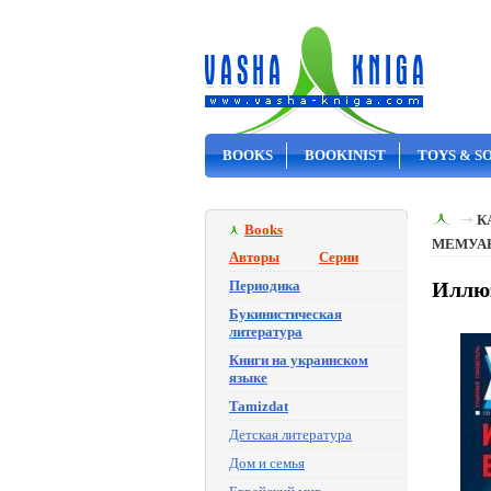
BOOKS
BOOKINIST
TOYS & S
ON SALE
К
Books
МЕМУА
Авторы
Серии
Периодика
Иллюз
Букинистическая
литература
Книги на украинском
языке
Tamizdat
Детская литература
Дом и семья