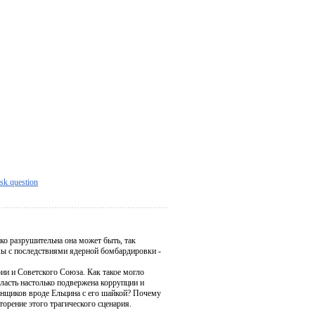
sk question
ько разрушительна она может быть, так
мы с последствиями ядерной бомбардировки -
рии и Советского Союза. Как такое могло
ласть настолько подвержена коррупции и
енщиков вроде Ельцина с его шайкой? Почему
орение этого трагического сценария.