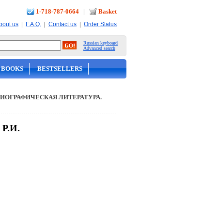
1-718-787-0664
|
Basket
|
|
|
bout us
F.A.Q.
Contact us
Order Status
Russian keyboard
Advanced search
 BOOKS
BESTSELLERS
ИОГРАФИЧЕСКАЯ ЛИТЕРАТУРА.
 Р.И.