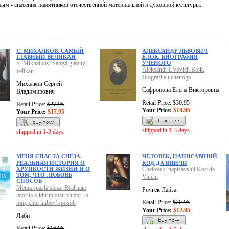
ым - спасения памятников отечественной материальной и духовной культуры.
С. МИХАЛКОВ. САМЫЙ
АЛЕКСАНДР ЛЬВОВИЧ
ГЛАВНЫЙ ВЕЛИКАН
БЛОК. БИОГРАФИЯ
S. Mikhalkov. Samyi glavnyi
УЧЕНОГО
Aleksandr L'vovich Blok.
velikan
Biografiia uchenogo
Михалков Сергей
Сафронова Елена Викторовна
Владимирович
Retail Price:
$30.95
Retail Price:
$27.95
Your Price:
$18.95
Your Price:
$17.95
shipped in 1-3 days
shipped in 1-3 days
МЕНЯ СПАСЛА СЛЕЗА.
ЧЕЛОВЕК, НАПИСАВШИЙ
РЕАЛЬНАЯ ИСТОРИЯ О
КОД ДА ВИНЧИ
ХРУПКОСТИ ЖИЗНИ И О
Chelovek, napisavshii Kod da
ТОМ, ЧТО ЛЮБОВЬ
Vinchi
СПОСОБ
Menia spasla sleza. Real'naia
Роугек Лайза
istoriia o khrupkosti zhizni i o
Retail Price:
$20.95
tom, chto liubov' sposob
Your Price:
$12.95
Либи
Retail Price:
$16.95