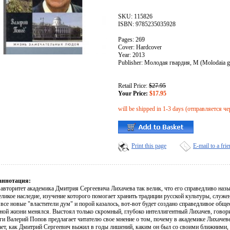
SKU: 115826
ISBN: 9785235035928
Pages: 269
Cover: Hardcover
Year: 2013
Publisher: Молодая гвардия, М (Molodaia g
Retail Price:
$27.95
Your Price:
$17.95
will be shipped in 1-3 days (отправляется че
Print this page
E-mail to a fri
аннотация:
вторитет академика Дмитрия Сергеевича Лихачева так велик, что его справедливо назыв
еликое наследие, изучение которого помогает хранить традиции русской культуры, служ
все новые "властители дум" и порой казалось, вот-вот будет создано справедливое обще
ной жизни менялся. Выстоял только скромный, глубоко интеллигентный Лихачев, говор
ги Валерий Попов предлагает читателю свое мнение о том, почему в академике Лихачеве
ает, как Дмитрий Сергеевич выжил в годы лишений, каким он был со своими ближними, к