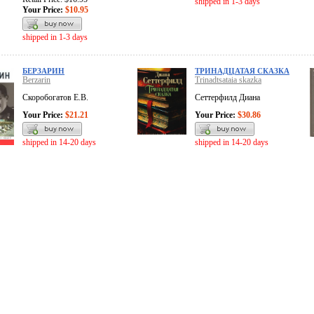
shipped in 1-3 days
Your Price:
$10.95
shipped in 1-3 days
БЕРЗАРИН
ТРИНАДЦАТАЯ СКАЗКА
Berzarin
Trinadtsataia skazka
Скоробогатов Е.В.
Сеттерфилд Диана
Your Price:
$21.21
Your Price:
$30.86
shipped in 14-20 days
shipped in 14-20 days