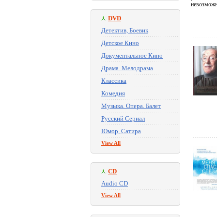
невозможн
DVD
Детектив, Боевик
Детское Кино
Документальное Кино
Драма. Мелодрама
Классика
Комедия
Музыка. Опера. Балет
Русский Сериал
Юмор, Сатира
View All
CD
Audio CD
View All