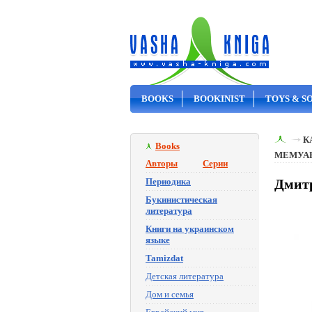
BOOKS
BOOKINIST
TOYS & S
ON SALE
К
Books
МЕМУА
Авторы
Серии
Периодика
Дмитр
Букинистическая
литература
Книги на украинском
языке
Tamizdat
Детская литература
Дом и семья