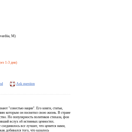
vardiia, M)
рез 1-3 дня)
end
Ask question
ают "совестью нации". Его книги, статьи,
ению которым он посвятил свою жизнь. В стране
ство. Но популярность политиков стихала, фон
ивший вслух об истинных ценностях.
 соединилось все лучшее, что ценится нами,
ак добивался того, что казалось