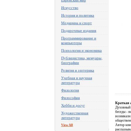
Еврейский мир
Искусство
История и политика
Медицина и спорт
Подарочные издания
Программирование и
компьютеры
Психология и экономика
Публицистика, мемуары,
биографии
Религия и эзотерика
Учебная и научная
литература
Филология
Философия
Краткая 
Хобби и досуг
Духовный а
беседы - в
Художественная
возникали 
литература
обществен
Автор кни
View All
рассказыв