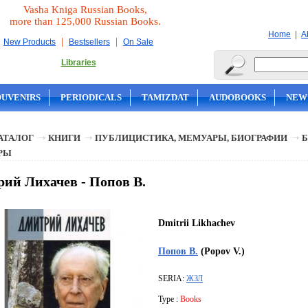
Vasha Kniga Russian Books,
more than 125,000 Russian Books.
|
Home
A
|
|
New Products
Bestsellers
On Sale
Libraries
OUVENIRS
PERIODICALS
TAMIZDAT
AUDOBOOKS
NEW
АТАЛОГ
КНИГИ
ПУБЛИЦИСТИКА, МЕМУАРЫ, БИОГРАФИИ
Б
РЫ
ий Лихачев - Попов В.
Dmitrii Likhachev
Попов В.
(Popov V.)
SERIA:
ЖЗЛ
Type :
Books