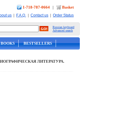
1-718-787-0664
|
Basket
|
|
|
bout us
F.A.Q.
Contact us
Order Status
Russian keyboard
Advanced search
 BOOKS
BESTSELLERS
ИОГРАФИЧЕСКАЯ ЛИТЕРАТУРА.