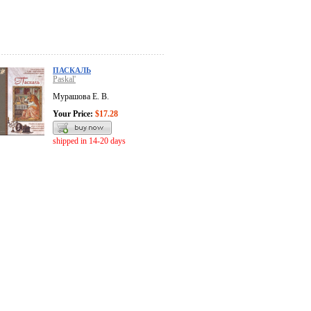
ПАСКАЛЬ
Paskal'
Мурашова Е. В.
Your Price:
$17.28
shipped in 14-20 days