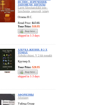
ИСТИН : ИЗРЕЧЕНИЯ,
ЗАПОВЕДИ, ЦИТАТЫ
Larets khristianskikh istin :
Izrecheniia, zapovedi, tsitaty
Огнева Н.С.
Retail Price:
$17.95
Your Price:
$10.95
shipped in 1-3 days
АЗБУКА ЖИЗНИ. В 2-Х
ТОМАХ
Azbuka zhizni. V 2-kh tomakh
Крутиер Б.
Your Price:
$28.95
shipped in 1-3 days
АФОРИЗМЫ
Aforizmy
Уайльд Оскар