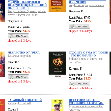
МУДРОСТИ.СПРОСИ И
ИЗРЕЧЕНИЯ
ПОЛУЧИ ОТВЕТ.ОТКРЫВАЙ
Angliiskie krylatye izrecheniia
ЛЕВОЙ РУКОЙ
Kniga mudrosti.Sprosi i poluchi
Васильев К.
otvet.Otkryvai levoi rukoi
Retail Price:
$7.95
Чагулова Э.
Your Price:
$4.95
Retail Price:
$7.95
Your Price:
$4.95
shipped in 1-3 days
shipped in 1-3 days
ЛЕКАРСТВО ОТ ГРЕХА
СХОДИТЬ С УМА ОТ ЛЮБВИ
Lekarstvo ot grekha
- ЭТО НОРМАЛЬНО
Skhodit' s uma ot liubvi - eto
Фомин А.
normal'no
Retail Price:
$13.95
Крутиер Б.
Your Price:
$6.95
Retail Price:
$13.95
Your Price:
$8.95
shipped in 1-3 days
shipped in 1-3 days
ЗАБАВНЫЙ КОНФУЦИЙ
ИГРА СЛОВ В ПОТОКЕ
Zabavnyi Konfutsii
СОЗНАНИЯ. АФОРИЗМЫ
Igra slov v potoke soznaniia.
Одике В.
Aforizmy