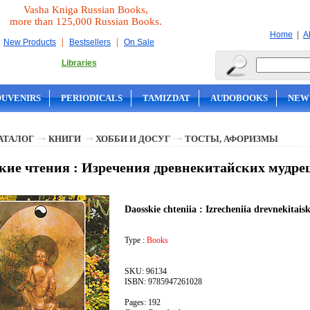
Vasha Kniga Russian Books,
more than 125,000 Russian Books.
|
Home
A
|
|
New Products
Bestsellers
On Sale
Libraries
OUVENIRS
PERIODICALS
TAMIZDAT
AUDOBOOKS
NEW
АТАЛОГ
КНИГИ
ХОББИ И ДОСУГ
ТОСТЫ, АФОРИЗМЫ
кие чтения : Изречения древнекитайских мудре
Daosskie chteniia : Izrecheniia drevnekitai
Type :
Books
SKU: 96134
ISBN: 9785947261028
Pages: 192