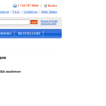
1-718-787-0664
|
Basket
|
|
|
bout us
F.A.Q.
Contact us
Order Status
Russian keyboard
Advanced search
 BOOKS
BESTSELLERS
цов
skikh mudretsov