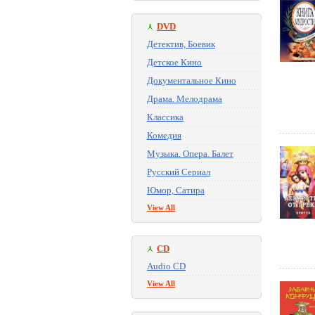
DVD
Детектив, Боевик
Детское Кино
Документальное Кино
Драма. Мелодрама
Классика
Комедия
Музыка. Опера. Балет
Русский Сериал
Юмор, Сатира
View All
CD
Audio CD
View All