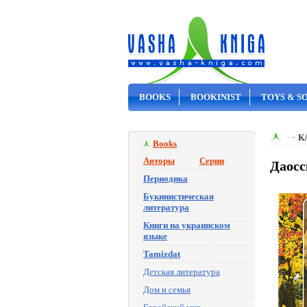
BOOKS
BOOKINIST
TOYS & S
ON SALE
К
Books
Авторы
Серии
Даосс
Периодика
Букинистическая
литература
Книги на украинском
языке
Tamizdat
Детская литература
Дом и семья