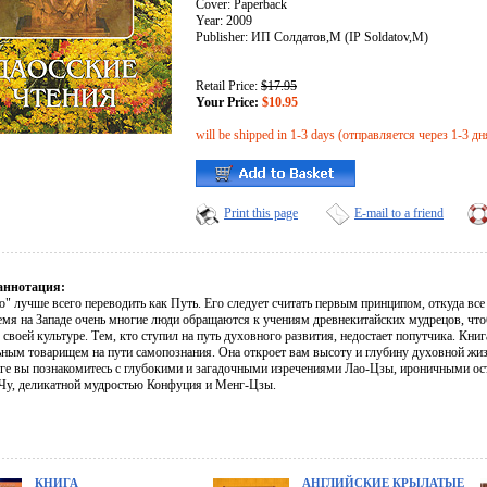
Cover: Paperback
Year: 2009
Publisher: ИП Солдатов,М (IP Soldatov,M)
Retail Price:
$17.95
Your Price:
$10.95
will be shipped in 1-3 days (отправляется через 1-3 дн
Print this page
E-mail to a friend
аннотация:
" лучше всего переводить как Путь. Его следует считать первым принципом, откуда все 
емя на Западе очень многие люди обращаются к учениям древнекитайских мудрецов, что
 своей культуре. Тем, кто ступил на путь духовного развития, недостает попутчика. Книг
ьным товарищем на пути самопознания. Она откроет вам высоту и глубину духовной жиз
иге вы познакомитесь с глубокими и загадочными изречениями Лао-Цзы, ироничными 
Чу, деликатной мудростью Конфуция и Менг-Цзы.
КНИГА
АНГЛИЙСКИЕ КРЫЛАТЫЕ