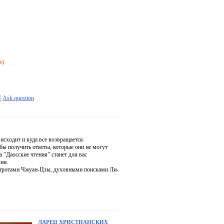
я)
Ask question
исходит и куда все возвращается.
бы получить ответы, которые они не могут
а "Даосские чтения" станет для вас
ни.
остротами Чжуан-Цзы, духовными поисками Ли-
ЛАРЕЦ ХРИСТИАНСКИХ