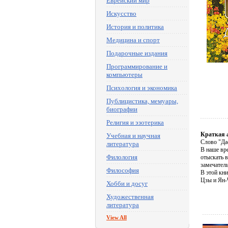
Еврейский мир
Искусство
История и политика
Медицина и спорт
Подарочные издания
Программирование и
компьютеры
Психология и экономика
Публицистика, мемуары,
биографии
Религия и эзотерика
Краткая 
Учебная и научная
Слово "Дао
литература
В наше вр
Филология
отыскать в
замечател
Философия
В этой кн
Цзы и Ян-
Хобби и досуг
Художественная
литература
View All