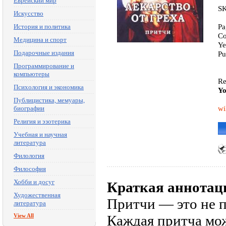
Еврейский мир
SK
Искусство
Pa
История и политика
Co
Медицина и спорт
Ye
Подарочные издания
Pu
Программирование и
компьютеры
Re
Психология и экономика
Yo
Публицистика, мемуары,
wi
биографии
Религия и эзотерика
Учебная и научная
литература
Филология
Философия
Хобби и досуг
Краткая аннотац
Художественная
Притчи — это не п
литература
View All
Каждая притча може