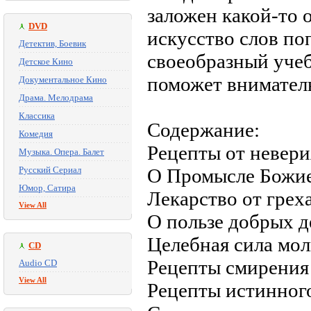
заложен какой-то 
DVD
искусство слов по
Детектив, Боевик
своеобразный уче
Детское Кино
поможет внимател
Документальное Кино
Драма. Мелодрама
Классика
Содержание:
Комедия
Рецепты от невери
Музыка. Опера. Балет
Русский Сериал
О Промысле Божие
Юмор, Сатира
Лекарство от грех
View All
О пользе добрых д
Целебная сила мо
CD
Рецепты смирения
Audio CD
View All
Рецепты истинного