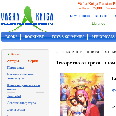
Vasha Kniga Russian B
more than 125,000 Russia
|
|
New Products
Bestsellers
Libraries
BOOKS
BOOKINIST
TOYS & SOUVENIRS
PERIODICALS
ON SALE
КАТАЛОГ
КНИГИ
ХОББИ
Books
Авторы
Серии
Лекарство от греха - Фом
Периодика
Букинистическая
L
литература
Книги на украинском
языке
Ф
Tamizdat
Детская литература
Ty
Дом и семья