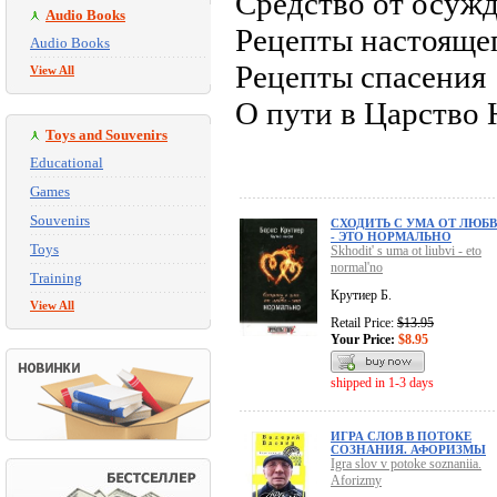
Средство от осуж
Audio Books
Рецепты настоящег
Audio Books
Рецепты спасения
View All
О пути в Царство 
Toys and Souvenirs
Educational
Games
Souvenirs
СХОДИТЬ С УМА ОТ ЛЮБ
- ЭТО НОРМАЛЬНО
Toys
Skhodit' s uma ot liubvi - eto
normal'no
Training
Крутиер Б.
View All
Retail Price:
$13.95
Your Price:
$8.95
shipped in 1-3 days
ИГРА СЛОВ В ПОТОКЕ
СОЗНАНИЯ. АФОРИЗМЫ
Igra slov v potoke soznaniia.
Aforizmy