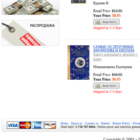
Вдовин В.
Retail Price:
$13.95
Your Price:
$8.95
shipped in 1-3 days
САМЫЕ ОСТРОУМНЫЕ
АФОРИЗМЫ И ЦИТАТЫ
Samye ostroumnye aforizmy i
tsitaty
Мишаненкова Екатерина
Retail Price:
$10.95
Your Price:
$6.95
shipped in 1-3 days
Home
About us
Contact us
Basket
Return Policy
Priva
Need help?
1-718-787-0664
. Online prices and selection genera
Copyright © 2001 - 2