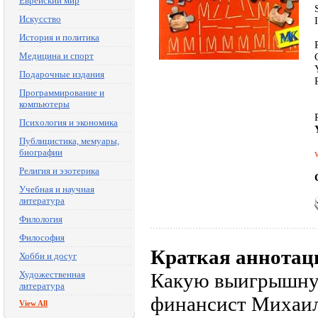
Еврейский мир
Искусство
История и политика
Медицина и спорт
Подарочные издания
Программирование и
компьютеры
Психология и экономика
Публицистика, мемуары,
биографии
Религия и эзотерика
Учебная и научная
литература
Филология
Философия
Краткая аннотац
Хобби и досуг
Художественная
Какую выигрышную
литература
финансист Михаил
View All