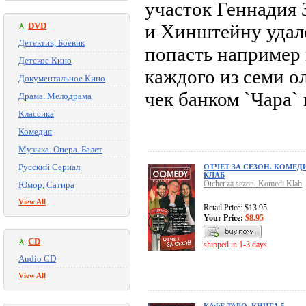
участок Геннадия 
DVD
и Хинштейну удало
Детектив, Боевик
попасть например 
Детское Кино
каждого из семи о
Документальное Кино
чек банком `Чара`
Драма. Мелодрама
Классика
Комедия
Музыка. Опера. Балет
Русский Сериал
ОТЧЕТ ЗА СЕЗОН. КОМЕД
КЛАБ
Otchet za sezon. Komedi Klab
Юмор, Сатира
View All
Retail Price:
$13.95
Your Price:
$8.95
CD
shipped in 1-3 days
Audio CD
View All