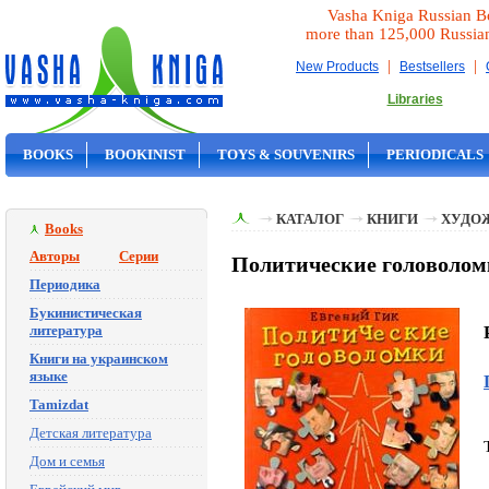
Vasha Kniga Russian B
more than 125,000 Russia
|
|
New Products
Bestsellers
Libraries
BOOKS
BOOKINIST
TOYS & SOUVENIRS
PERIODICALS
ON SALE
КАТАЛОГ
КНИГИ
ХУДО
Books
Авторы
Серии
Политические головоломк
Периодика
Букинистическая
литература
Книги на украинском
языке
Tamizdat
Детская литература
Дом и семья