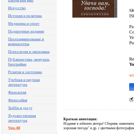
Еврейский мир
Искусство
SK
IS
История и политика
Медицина и спорт
Pa
Подарочные издания
Co
Ye
Программирование и
Pu
компьютеры
Психология и экономика
Re
Публицистика, мемуары,
Yo
биографии
Религия и эзотерика
wi
Учебная и научная
литература
Филология
Философия
Хобби и досуг
Художественная
Краткая аннотация:
литература
Издание к юбилею автора! Сборник знамениты
View All
хорошая погода" и др. с цветными фотография