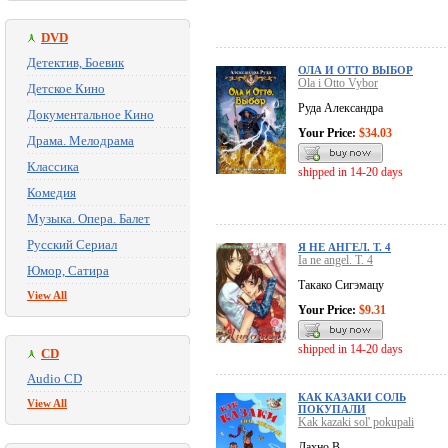
DVD
Детектив, Боевик
ОЛА И ОТТО ВЫБОР
Ola i Otto Vybor
Детское Кино
Руда Александра
Документальное Кино
Your Price:
$34.03
Драма. Мелодрама
Классика
shipped in 14-20 days
Комедия
Музыка. Опера. Балет
Русский Сериал
Я НЕ АНГЕЛ. Т. 4
Ia ne angel. T. 4
Юмор, Сатира
Такако Сигэмацу
View All
Your Price:
$9.31
shipped in 14-20 days
CD
Audio CD
КАК КАЗАКИ СОЛЬ
View All
ПОКУПАЛИ
Kak kazaki sol' pokupali
Дахно В.