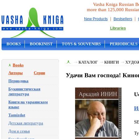
Vasha Kniga Russian B
more than 125,000 Russia
|
|
New Products
Bestsellers
Libraries
BOOKS
BOOKINIST
TOYS & SOUVENIRS
PERIODICALS
ON SALE
КАТАЛОГ
КНИГИ
ХУДО
Books
Авторы
Серии
Удачи Вам господа! Кино
Периодика
Букинистическая
U
литература
Книги на украинском
языке
И
Tamizdat
S
Детская литература
Дом и семья
Ty