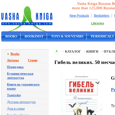
Vasha Kniga Russian B
more than 125,000 Russia
|
|
New Products
Bestsellers
Libraries
BOOKS
BOOKINIST
TOYS & SOUVENIRS
PERIODICALS
ON SALE
КАТАЛОГ
КНИГИ
ПУБЛИ
Books
Авторы
Серии
Гибель великих. 50 несча
Периодика
Букинистическая
Gi
литература
Книги на украинском
языке
Р
Tamizdat
Детская литература
Ty
Дом и семья