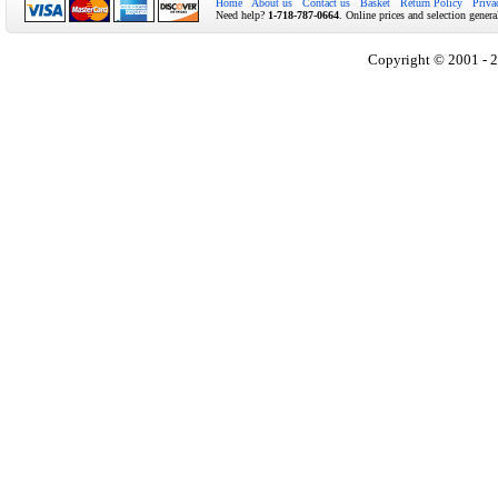
Home
About us
Contact us
Basket
Return Policy
Priva
Need help?
1-718-787-0664
. Online prices and selection genera
Copyright © 2001 - 2