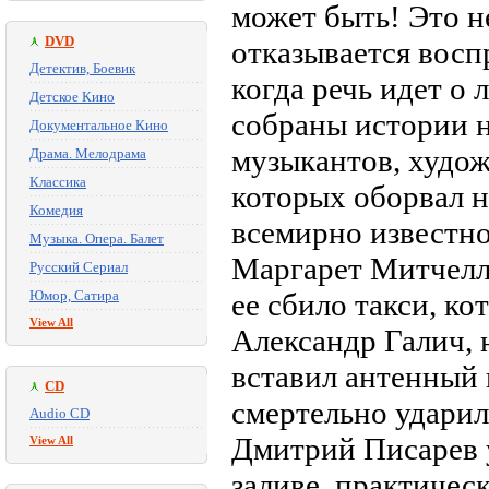
может быть! Это н
DVD
отказывается восп
Детектив, Боевик
когда речь идет о
Детское Кино
собраны истории н
Документальное Кино
музыкантов, худож
Драма. Мелодрама
Классика
которых оборвал н
Комедия
всемирно известно
Музыка. Опера. Балет
Маргарет Митчелл 
Русский Сериал
Юмор, Сатира
ее сбило такси, к
View All
Александр Галич, 
вставил антенный п
CD
смертельно ударил
Audio CD
Дмитрий Писарев 
View All
заливе, практическ