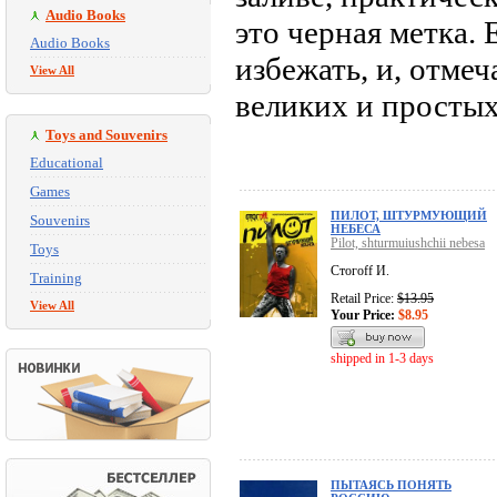
Audio Books
это черная метка. 
Audio Books
избежать, и, отмеч
View All
великих и простых,
Toys and Souvenirs
Educational
Games
ПИЛОТ, ШТУРМУЮЩИЙ
Souvenirs
НЕБЕСА
Pilot, shturmuiushchii nebesa
Toys
Стогоff И.
Training
Retail Price:
$13.95
View All
Your Price:
$8.95
shipped in 1-3 days
ПЫТАЯСЬ ПОНЯТЬ