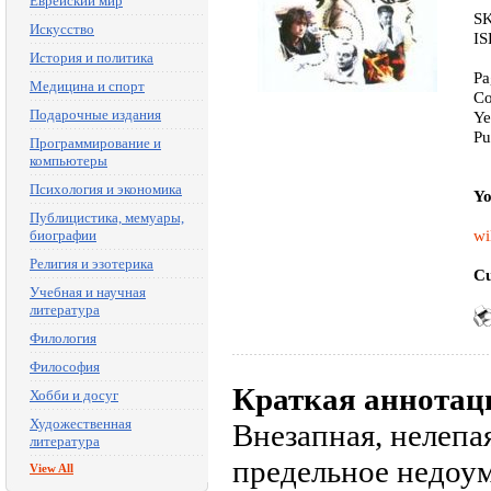
Еврейский мир
SK
Искусство
IS
История и политика
Pa
Медицина и спорт
Co
Подарочные издания
Ye
Pu
Программирование и
компьютеры
Психология и экономика
Yo
Публицистика, мемуары,
wi
биографии
Религия и эзотерика
Cu
Учебная и научная
литература
Филология
Философия
Краткая аннотац
Хобби и досуг
Художественная
Внезапная, нелепая
литература
предельное недоум
View All