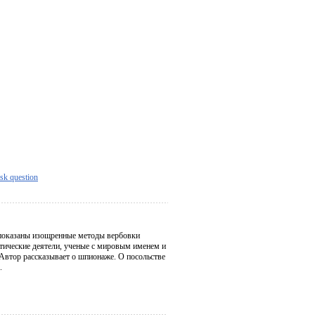
sk question
 показаны изощренные методы вербовки
итические деятели, ученые с мировым именем и
Автор рассказывает о шпионаже. О посольстве
.