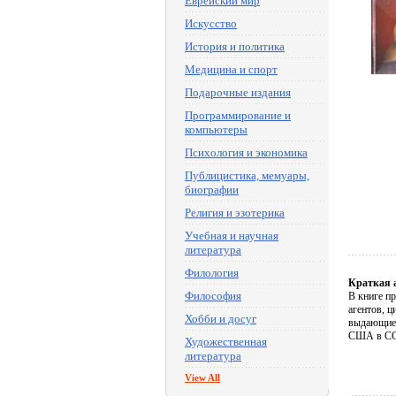
Еврейский мир
Искусство
История и политика
Медицина и спорт
Подарочные издания
Программирование и
компьютеры
Психология и экономика
Публицистика, мемуары,
биографии
Религия и эзотерика
Учебная и научная
литература
Филология
Краткая 
Философия
В книге п
агентов, 
Хобби и досуг
выдающиес
США в ССС
Художественная
литература
View All