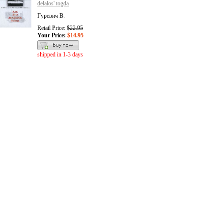
delalos' togda
Гуревич В.
Retail Price:
$22.95
Your Price:
$14.95
shipped in 1-3 days