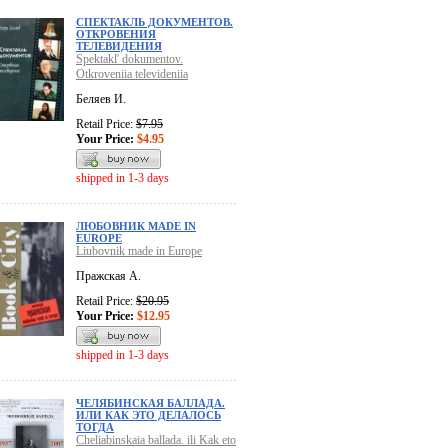
СПЕКТАКЛЬ ДОКУМЕНТОВ.
ОТКРОВЕНИЯ
ТЕЛЕВИДЕНИЯ
Spektakl' dokumentov.
Otkroveniia televideniia
Беляев И.
Retail Price:
$7.95
Your Price:
$4.95
shipped in 1-3 days
ЛЮБОВНИК MADE IN
EUROPE
Liubovnik made in Europe
Пражская А.
Retail Price:
$20.95
Your Price:
$12.95
shipped in 1-3 days
ЧЕЛЯБИНСКАЯ БАЛЛАДА.
ИЛИ КАК ЭТО ДЕЛАЛОСЬ
ТОГДА
Cheliabinskaia ballada. ili Kak eto