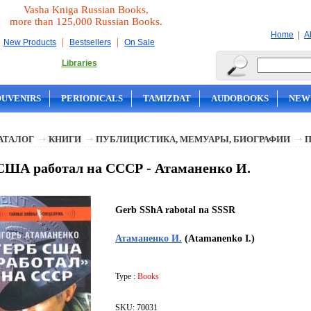
Vasha Kniga Russian Books,
more than 125,000 Russian Books.
|
Home
A
|
|
New Products
Bestsellers
On Sale
Libraries
OUVENIRS
PERIODICALS
TAMIZDAT
AUDOBOOKS
NEW
АТАЛОГ
КНИГИ
ПУБЛИЦИСТИКА, МЕМУАРЫ, БИОГРАФИИ
США работал на СССР - Атаманенко И.
Gerb SShA rabotal na SSSR
Атаманенко И.
(Atamanenko I.)
Type :
Books
SKU: 70031