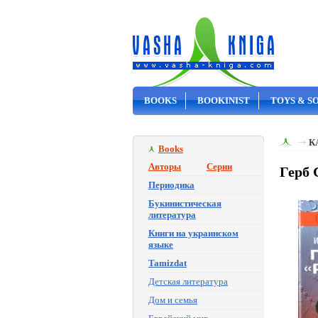
BOOKS
BOOKINIST
TOYS & S
ON SALE
К
Books
Авторы
Серии
Герб 
Периодика
Букинистическая
литература
Книги на украинском
языке
Tamizdat
Детская литература
Дом и семья