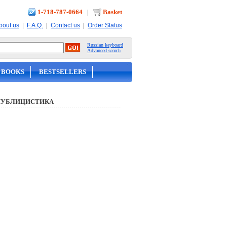
1-718-787-0664
|
Basket
|
|
|
bout us
F.A.Q.
Contact us
Order Status
Russian keyboard
Advanced search
 BOOKS
BESTSELLERS
ПУБЛИЦИСТИКА