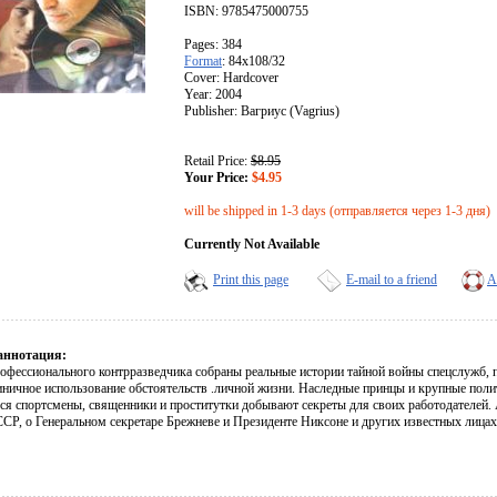
ISBN: 9785475000755
Pages: 384
Format
: 84x108/32
Cover: Hardcover
Year: 2004
Publisher: Вагриус (Vagrius)
Retail Price:
$8.95
Your Price:
$4.95
will be shipped in 1-3 days (отправляется через 1-3 дня)
Currently Not Available
Print this page
E-mail to a friend
A
аннотация:
рофессионального контрразведчика собраны реальные истории тайной войны спецслужб,
циничное использование обстоятельств .личной жизни. Наследные принцы и крупные пол
я спортсмены, священники и проститутки добывают секреты для своих работодателей. 
Р, о Генеральном секретаре Брежневе и Президенте Никсоне и других известных лицах