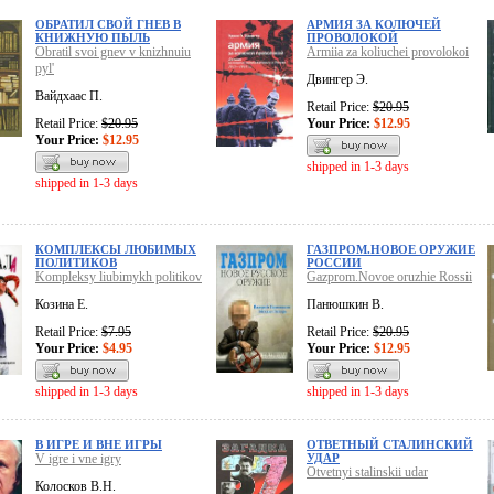
ОБРАТИЛ СВОЙ ГНЕВ В
АРМИЯ ЗА КОЛЮЧЕЙ
КНИЖНУЮ ПЫЛЬ
ПРОВОЛОКОЙ
Obratil svoi gnev v knizhnuiu
Armiia za koliuchei provolokoi
pyl'
Двингер Э.
Вайдхаас П.
Retail Price:
$20.95
Retail Price:
$20.95
Your Price:
$12.95
Your Price:
$12.95
shipped in 1-3 days
shipped in 1-3 days
КОМПЛЕКСЫ ЛЮБИМЫХ
ГАЗПРОМ.НОВОЕ ОРУЖИЕ
ПОЛИТИКОВ
РОССИИ
Kompleksy liubimykh politikov
Gazprom.Novoe oruzhie Rossii
Козина Е.
Панюшкин В.
Retail Price:
$7.95
Retail Price:
$20.95
Your Price:
$4.95
Your Price:
$12.95
shipped in 1-3 days
shipped in 1-3 days
В ИГРЕ И ВНЕ ИГРЫ
ОТВЕТНЫЙ СТАЛИНСКИЙ
V igre i vne igry
УДАР
Otvetnyi stalinskii udar
Колосков В.Н.