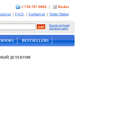
1-718-787-0664
|
Basket
|
|
|
bout us
F.A.Q.
Contact us
Order Status
Russian keyboard
Advanced search
 BOOKS
BESTSELLERS
НЫЙ ДЕТЕКТИВ