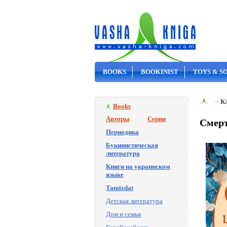
BOOKS
BOOKINIST
TOYS & S
ON SALE
К
Books
Авторы
Серии
Смерт
Периодика
Букинистическая
литература
Книги на украинском
языке
Tamizdat
Детская литература
Дом и семья