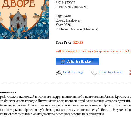
SKU: 172002
ISBN: 9785389296213
Pages: 480
Cover: Hardcover
Year: 2026
Publisher: Махаон (Makhaon)
Your Price:
$25.95
will be shipped in 1-3 days (отправляется через 1-3 
Print this page
E-mail to a friend
аннотация:
райт служит экономкой в поместье подруги, знаменитой писательницы Агаты Кристи, и с
я: в близлежащем городке Листли даже организовали клуб начинающих авторов детекти
а благодаря связям Агаты Кристи в жюри приглашены мастера жанра. Приз — контракт на
ного открытия Праздника убийств происходит самое настоящее убийство... Неужели кто-
рения своих амбиций? Филлида снова берет расследование в свои руки.