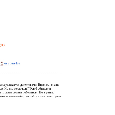
дня)
Ask question
ама увлекается детективами. Впрочем, она не
вов. Но кто же лучший? Клуб объявляет
 издание романа-победителя. Но в разгар
то из писателей готов зайти столь далеко ради