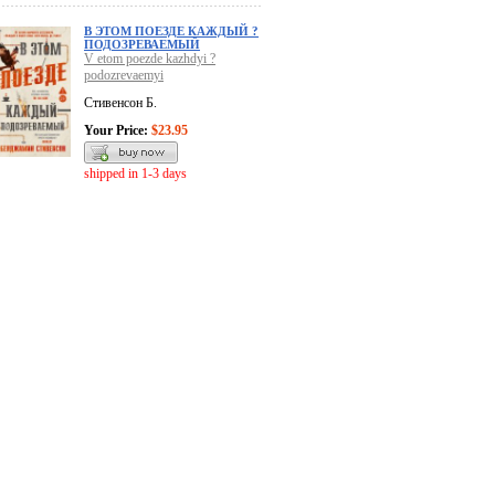
В ЭТОМ ПОЕЗДЕ КАЖДЫЙ ?
ПОДОЗРЕВАЕМЫЙ
V etom poezde kazhdyi ?
podozrevaemyi
Стивенсон Б.
Your Price:
$23.95
shipped in 1-3 days