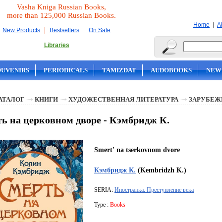
Vasha Kniga Russian Books,
more than 125,000 Russian Books.
|
Home
A
|
|
New Products
Bestsellers
On Sale
Libraries
OUVENIRS
PERIODICALS
TAMIZDAT
AUDOBOOKS
NEW
АТАЛОГ
КНИГИ
ХУДОЖЕСТВЕННАЯ ЛИТЕРАТУРА
ЗАРУБЕЖ
ь на церковном дворе - Кэмбридж К.
Smert' na tserkovnom dvore
Кэмбридж К.
(Kembridzh K.)
SERIA:
Иностранка. Преступление века
Type :
Books