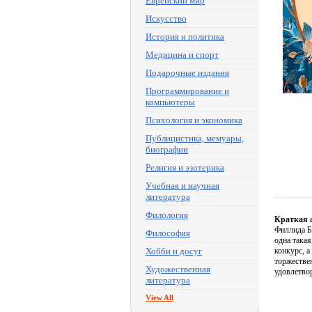
Еврейский мир
Искусство
История и политика
Медицина и спорт
Подарочные издания
Программирование и
компьютеры
Психология и экономика
Публицистика, мемуары,
биографии
Религия и эзотерика
Учебная и научная
литература
Филология
Краткая 
Филлида Б
Философия
одна така
Хобби и досуг
конкурс, 
торжествен
Художественная
удовлетво
литература
View All