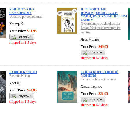
УБИЙСТВО ПО-
НЕВЕРОЯТНЫЕ
СЕМЕЙНОМУ
ПОХОЖДЕНИЯ ЛАССЕ-
Ubiistvo po-semeinomu
МАЙИ, РАССКАЗАННЫЕ ИМ
САМИМ
Neveroiatnye pokhozhdeniia
Хантер К.
Lasse-Maii, rasskazannye im
Your Price:
$31.95
samim
Ларс Молин
shipped in 1-3 days
Your Price:
$49.95
shipped in 1-3 days
БАШНЯ КРИСТО
ТАЙНА КОРОЛЕВСКОЙ
Bashnia Kristo
МОНЕТЫ
Taina korolevskoi monety
Уэст К.
Хьюм Фергюс
Your Price:
$24.95
Your Price:
$21.95
shipped in 1-3 days
shipped in 1-3 days