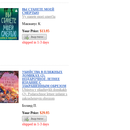
ВЫ СТАНЕТЕ МОЕЙ
СМЕРТЬЮ
Vy stanete moei smert'iu
Макманус К.
Your Price:
$13.95
shipped in 1-3 days
УБИЙСТВА В ПЛЯЖНЫХ
ДОМИКАХ (2).
ПОДАРОЧНОЕ ЛЕТНЕЕ
ИЗДАНИЕ С
ЗАКРАШЕННЫМ ОБРЕЗОМ
Ubiistva v pliazhnykh domikakh
(2). Podarochnoe letnee izdanie s
zakrashennym obrezom
Боланд П.
Your Price:
$29.95
shipped in 1-3 days