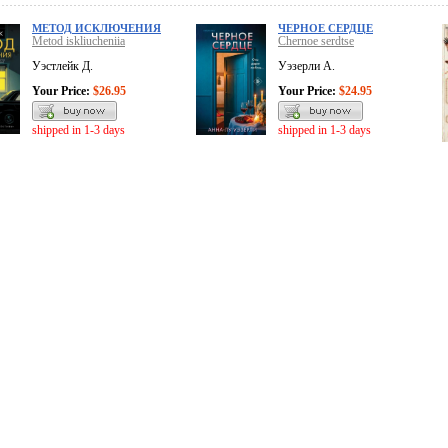
МЕТОД ИСКЛЮЧЕНИЯ
ЧЕРНОЕ СЕРДЦЕ
Metod iskliucheniia
Chernoe serdtse
Уэстлейк Д.
Уэзерли А.
Your Price:
$26.95
Your Price:
$24.95
shipped in 1-3 days
shipped in 1-3 days